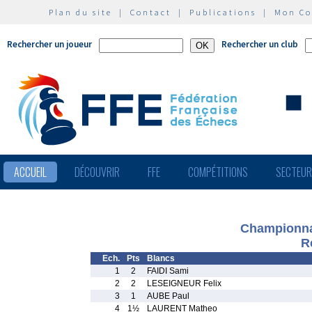
Plan du site
|
Contact
|
Publications
|
Mon C
Rechercher un joueur
Rechercher un club
ACCUEIL
DÉCOUVRIR
FFE
COMPÉTITIONS
SECTEU
Championna
R
Ech.
Pts
Blancs
1
2
FAIDI Sami
2
2
LESEIGNEUR Felix
3
1
AUBE Paul
4
1½
LAURENT Matheo