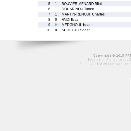
5
1
BOUVIER MENARD Bilal
6
1
DOUARINOU Timeo
7
1
MARTIN-RENOUF Charles
8
0
FAIDI Ilyas
9
½
MEDGHOUL Issam
10
0
SCHETRIT Sohan
Copyright © 2015 FFE
Fédération Française des 
tél :
01 39 44 65 80
| contact :
con