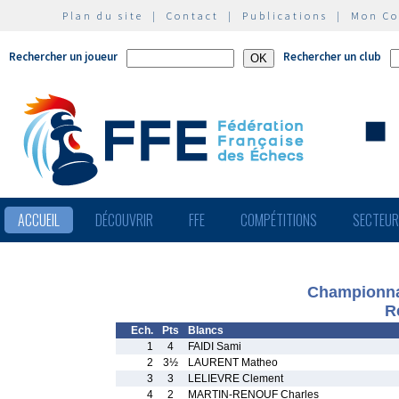
Plan du site
|
Contact
|
Publications
|
Mon C
Rechercher un joueur
Rechercher un club
ACCUEIL
DÉCOUVRIR
FFE
COMPÉTITIONS
SECTEU
Championna
R
Ech.
Pts
Blancs
1
4
FAIDI Sami
2
3½
LAURENT Matheo
3
3
LELIEVRE Clement
4
2
MARTIN-RENOUF Charles