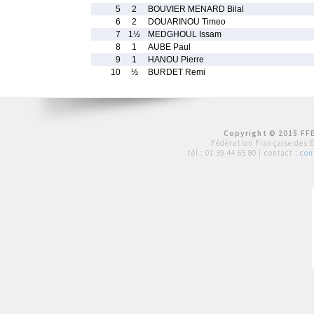
5
2
BOUVIER MENARD Bilal
6
2
DOUARINOU Timeo
7
1½
MEDGHOUL Issam
8
1
AUBE Paul
9
1
HANOU Pierre
10
½
BURDET Remi
Copyright © 2015 FFE
Fédération Française des 
tél :
01 39 44 65 80
| contact :
con