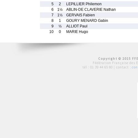
5
2
LEPILLIER Philemon
6
1½
ABLIN-DE CLAVERIE Nathan
7
1½
GERVAIS Fabien
8
1
GOURY MENARD Gabin
9
½
ALLIOT Paul
10
0
MARIE Hugo
Copyright © 2015 FFE
Fédération Française des 
tél :
01 39 44 65 80
| contact :
con