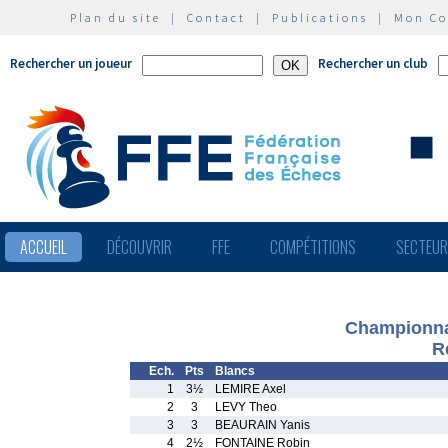
Plan du site
|
Contact
|
Publications
|
Mon C
Rechercher un joueur
Rechercher un club
ACCUEIL
DÉCOUVRIR
FFE
COMPÉTITIONS
SECTEU
Championna
R
Ech.
Pts
Blancs
1
3½
LEMIRE Axel
2
3
LEVY Theo
3
3
BEAURAIN Yanis
4
2½
FONTAINE Robin