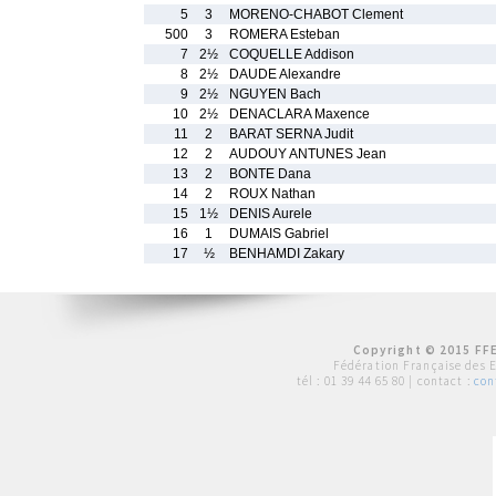
5
3
MORENO-CHABOT Clement
500
3
ROMERA Esteban
7
2½
COQUELLE Addison
8
2½
DAUDE Alexandre
9
2½
NGUYEN Bach
10
2½
DENACLARA Maxence
11
2
BARAT SERNA Judit
12
2
AUDOUY ANTUNES Jean
13
2
BONTE Dana
14
2
ROUX Nathan
15
1½
DENIS Aurele
16
1
DUMAIS Gabriel
17
½
BENHAMDI Zakary
Copyright © 2015 FFE
Fédération Française des 
tél :
01 39 44 65 80
| contact :
con