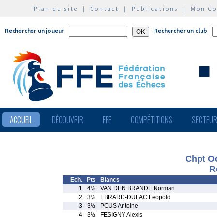
Plan du site
|
Contact
|
Publications
|
Mon C
Rechercher un joueur
Rechercher un club
ACCUEIL
DÉCOUVRIR
FFE
COMPÉTITIONS
SECTEU
Chpt Oc
R
Ech.
Pts
Blancs
1
4½
VAN DEN BRANDE Norman
2
3½
EBRARD-DULAC Leopold
3
3½
POUS Antoine
4
3½
FESIGNY Alexis