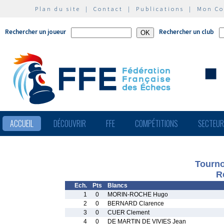
Plan du site
|
Contact
|
Publications
|
Mon C
Rechercher un joueur
Rechercher un club
ACCUEIL
DÉCOUVRIR
FFE
COMPÉTITIONS
SECTEU
Tourno
R
Ech.
Pts
Blancs
1
0
MORIN-ROCHE Hugo
2
0
BERNARD Clarence
3
0
CUER Clement
4
0
DE MARTIN DE VIVIES Jean