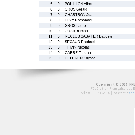
5
0
BOUILLON Alban
6
0
GROS Gerald
7
0
CHARTRON Jean
8
0
LEVY Nathanael
9
0
GROS Laure
10
0
OUARDI Imad
11
0
RECLUS SABATIER Baptiste
12
0
SEGAUD Raphael
13
0
THIVIN Nicolas
14
0
CARRE Titouan
15
0
DELCROIX Ulysse
Copyright © 2015 FFE
Fédération Française des 
tél :
01 39 44 65 80
| contact :
con