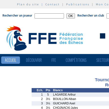
Plan du site
|
Contact
|
Publications
|
Mon C
Rechercher un joueur
Rechercher un club
ACCUEIL
DÉCOUVRIR
FFE
COMPÉTITIONS
SECTEU
Tourno
R
Ech.
Pts
Blancs
1
5
LAGARDE Arthur
2
3½
BOUILLON Alban
3
3½
GUICHARD Axel
4
3½
CHOJNACKI Jules