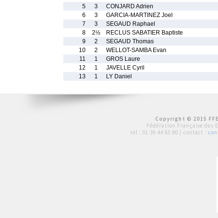
5
3
CONJARD Adrien
6
3
GARCIA-MARTINEZ Joel
7
3
SEGAUD Raphael
8
2½
RECLUS SABATIER Baptiste
9
2
SEGAUD Thomas
10
2
WELLOT-SAMBA Evan
11
1
GROS Laure
12
1
JAVELLE Cyril
13
1
LY Daniel
Copyright © 2015 FFE
Fédération Française des 
tél :
01 39 44 65 80
| contact :
con