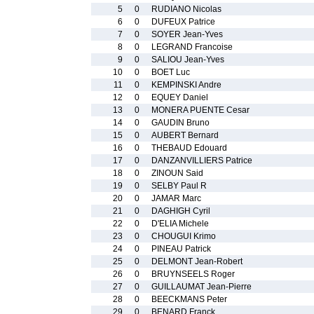
5
0
RUDIANO Nicolas
6
0
DUFEUX Patrice
7
0
SOYER Jean-Yves
8
0
LEGRAND Francoise
9
0
SALIOU Jean-Yves
10
0
BOET Luc
11
0
KEMPINSKI Andre
12
0
EQUEY Daniel
13
0
MONERA PUENTE Cesar
14
0
GAUDIN Bruno
15
0
AUBERT Bernard
16
0
THEBAUD Edouard
17
0
DANZANVILLIERS Patrice
18
0
ZINOUN Said
19
0
SELBY Paul R
20
0
JAMAR Marc
21
0
DAGHIGH Cyril
22
0
D'ELIA Michele
23
0
CHOUGUI Krimo
24
0
PINEAU Patrick
25
0
DELMONT Jean-Robert
26
0
BRUYNSEELS Roger
27
0
GUILLAUMAT Jean-Pierre
28
0
BEECKMANS Peter
29
0
BENARD Franck