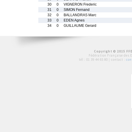
30
0
VIGNERON Frederic
31
0
SIMON Fernand
32
0
BALLANDRAS Marc
33
0
EDEN Agnes
34
0
GUILLAUME Gerard
Copyright © 2015 FFE
Fédération Française des 
tél :
01 39 44 65 80
| contact :
con