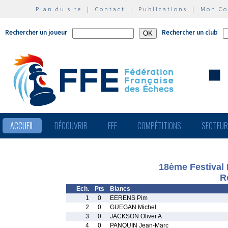
Plan du site
|
Contact
|
Publications
|
Mon C
Rechercher un joueur
Rechercher un club
ACCUEIL
DÉCOUVRIR
FFE
COMPÉTITIONS
SECTEU
18ème Festival 
R
Ech.
Pts
Blancs
1
0
EERENS Pim
2
0
GUEGAN Michel
3
0
JACKSON Oliver A
4
0
PANQUIN Jean-Marc