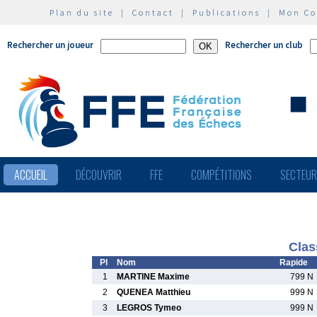
Plan du site
|
Contact
|
Publications
|
Mon C
Rechercher un joueur
Rechercher un club
ACCUEIL
DÉCOUVRIR
FFE
COMPÉTITIONS
SECTEU
Clas
Pl
Nom
Rapide
1
MARTINE Maxime
799 N
2
QUENEA Matthieu
999 N
3
LEGROS Tymeo
999 N