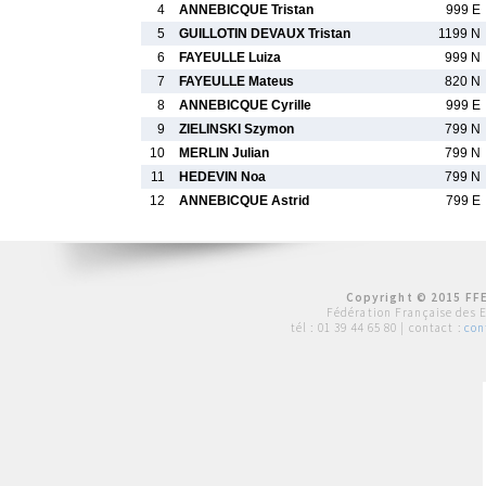
4
ANNEBICQUE Tristan
999 E
5
GUILLOTIN DEVAUX Tristan
1199 N
6
FAYEULLE Luiza
999 N
7
FAYEULLE Mateus
820 N
8
ANNEBICQUE Cyrille
999 E
9
ZIELINSKI Szymon
799 N
10
MERLIN Julian
799 N
11
HEDEVIN Noa
799 N
12
ANNEBICQUE Astrid
799 E
Copyright © 2015 FFE
Fédération Française des 
tél :
01 39 44 65 80
| contact :
con