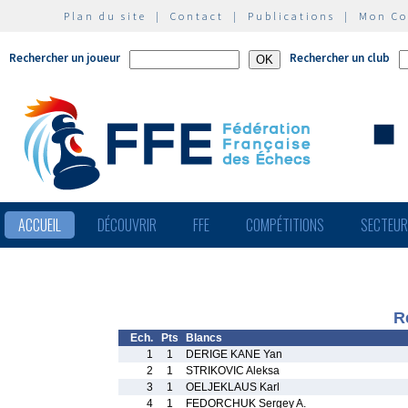
Plan du site
|
Contact
|
Publications
|
Mon C
Rechercher un joueur
Rechercher un club
ACCUEIL
DÉCOUVRIR
FFE
COMPÉTITIONS
SECTEU
R
Ech.
Pts
Blancs
1
1
DERIGE KANE Yan
2
1
STRIKOVIC Aleksa
3
1
OELJEKLAUS Karl
4
1
FEDORCHUK Sergey A.