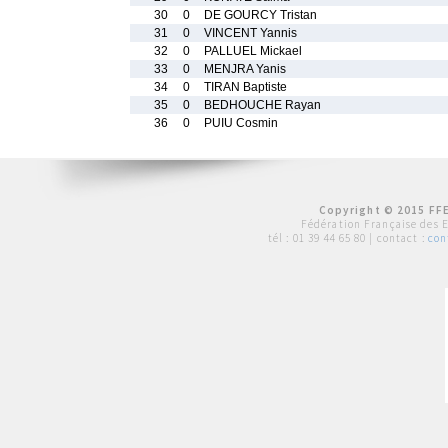
30
0
DE GOURCY Tristan
31
0
VINCENT Yannis
32
0
PALLUEL Mickael
33
0
MENJRA Yanis
34
0
TIRAN Baptiste
35
0
BEDHOUCHE Rayan
36
0
PUIU Cosmin
Copyright © 2015 FFE
Fédération Française des 
tél :
01 39 44 65 80
| contact :
con