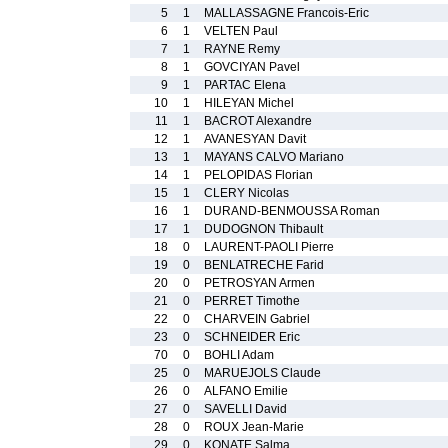
5
1
MALLASSAGNE Francois-Eric
6
1
VELTEN Paul
7
1
RAYNE Remy
8
1
GOVCIYAN Pavel
9
1
PARTAC Elena
10
1
HILEYAN Michel
11
1
BACROT Alexandre
12
1
AVANESYAN Davit
13
1
MAYANS CALVO Mariano
14
1
PELOPIDAS Florian
15
1
CLERY Nicolas
16
1
DURAND-BENMOUSSA Roman
17
1
DUDOGNON Thibault
18
0
LAURENT-PAOLI Pierre
19
0
BENLATRECHE Farid
20
0
PETROSYAN Armen
21
0
PERRET Timothe
22
0
CHARVEIN Gabriel
23
0
SCHNEIDER Eric
70
0
BOHLI Adam
25
0
MARUEJOLS Claude
26
0
ALFANO Emilie
27
0
SAVELLI David
28
0
ROUX Jean-Marie
29
0
KONATE Salma