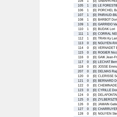
104
1
[0]
SABAPATHEE 
105
1
[0]
LE FORESTI
106
1
[0]
PORCHEL Bap
107
1
[0]
PAIRAUD-BI
108
1
[0]
BARBOT Dom
109
1
[0]
GARRIDO Val
110
1
[0]
BUDAK Lori
111
1
[0]
CORRAL NE
112
1
[0]
TRAN Ky La
113
0
[0]
NGUYEN-RAB
114
0
[0]
VERNADET B
115
0
[0]
ROGIER Nico
116
0
[0]
GAIK Jean-Fr
117
0
[0]
LECHAT Ber
118
0
[0]
JOSSE Emma
207
0
[0]
DELMAS Rap
120
0
[0]
CLERISSE So
121
0
[0]
BERNARD D
122
0
[0]
CHEMINADE 
123
0
[0]
CYRILLE Do
124
0
[0]
DELAFONTAI
125
0
[0]
ZYLBERSZTE
126
0
[0]
JAMAIN Gati
127
0
[0]
CHARRUYER 
128
0
[0]
NGUYEN Ste