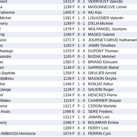
rent
1415 F
0 - 1
VERROUST Valentin
ka
1199 F
X - X
MAISONNEUVE Lionel
abienne
1405 F
1 - 0
WU Kan
Michel
1391 F
1 - 0
LOUASSIER Valentin
erry
1189 F
0 - 1
D'ELIA Michele
l
1378 F
1 - 0
WOLFANGEL Jocelyne
hig
1186 F
X - X
MAGED Gabriel
lois
1371 F
1 - 0
JOURNET-GIROD Nathanael
my
1183 F
1 - 0
JAMIN Timothee
Nadege
1370 F
X - X
DUPONT Thomas
xandre
1165 F
0 - 1
BUDAK Mehmet
an
1365 F
1 - 0
BRIAND Edouard
es
1148 F
0 - 1
GARRIGUE Mahel
-Baptiste
1358 F
X - X
GRULIER Arnold
atthieu
1138 F
1 - 0
MASSON Orcylia
hie
1346 F
1 - 0
RONJAT Arthur
dwige
1126 F
0 - 1
GAUDIN Roger
mi
1334 F
X - X
HENCKES Pierre
Mateo
1119 F
1 - 0
CHARRIER Shayan
oine
1321 F
F - 1
CERONI Myrielle
Anais
1099 E
0 - 1
SERE Frederic
1312 F
1 - 0
JAMAIN Lois
hony
1086 F
1 - 0
BOUMRAR Emma
1309 F
X - X
FERRY Loic
 AMBASSA Hermione
1074 F
0 - 1
PERRIN Cyril