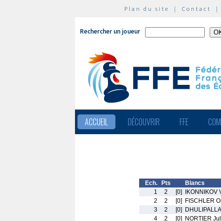
Plan du site
|
Contact
Rechercher un joueur
ACCUEIL
DÉCOUVRIR
FFE
COM
Ech.
Pts
Blancs
1
2
[0]
IKONNIKOV V
2
2
[0]
FISCHLER O
3
2
[0]
DHULIPALLA
4
2
[0]
NORTIER Jul