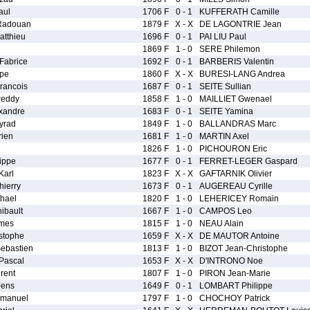
aul
1706 F
0 - 1
KUFFERATH Camille
Radouan
1879 F
X - X
DE LAGONTRIE Jean
tthieu
1696 F
0 - 1
PAI LIU Paul
1869 F
1 - 0
SERE Philemon
Fabrice
1692 F
0 - 1
BARBERIS Valentin
ppe
1860 F
X - X
BURESI-LANG Andrea
ancois
1687 F
0 - 1
SEITE Sullian
eddy
1858 F
1 - 0
MAILLIET Gwenael
xandre
1683 F
0 - 1
SEITE Yamina
yrad
1849 F
1 - 0
BALLANDRAS Marc
ien
1681 F
1 - 0
MARTIN Axel
1826 F
1 - 0
PICHOURON Eric
ippe
1677 F
0 - 1
FERRET-LEGER Gaspard
Karl
1823 F
X - X
GAFTARNIK Olivier
ierry
1673 F
0 - 1
AUGEREAU Cyrille
hael
1820 F
1 - 0
LEHERICEY Romain
ibault
1667 F
1 - 0
CAMPOS Leo
mes
1815 F
1 - 0
NEAU Alain
stophe
1659 F
X - X
DE MAUTOR Antoine
ebastien
1813 F
1 - 0
BIZOT Jean-Christophe
ascal
1653 F
X - X
D'INTRONO Noe
rent
1807 F
1 - 0
PIRON Jean-Marie
ens
1649 F
0 - 1
LOMBART Philippe
manuel
1797 F
1 - 0
CHOCHOY Patrick