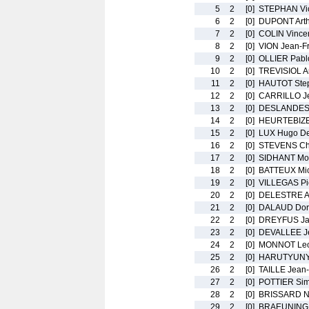
5
2
[0]
STEPHAN Vic
6
2
[0]
DUPONT Arth
7
2
[0]
COLIN Vince
8
2
[0]
VION Jean-F
9
2
[0]
OLLIER Pabl
10
2
[0]
TREVISIOL A
11
2
[0]
HAUTOT Ste
12
2
[0]
CARRILLO J
13
2
[0]
DESLANDES 
14
2
[0]
HEURTEBIZE 
15
2
[0]
LUX Hugo De
16
2
[0]
STEVENS Chr
17
2
[0]
SIDHANT Mo
18
2
[0]
BATTEUX Mic
19
2
[0]
VILLEGAS Pi
20
2
[0]
DELESTRE A
21
2
[0]
DALAUD Dor
22
2
[0]
DREYFUS Ja
23
2
[0]
DEVALLEE J
24
2
[0]
MONNOT Le
25
2
[0]
HARUTYUNYA
26
2
[0]
TAILLE Jean
27
2
[0]
POTTIER Si
28
2
[0]
BRISSARD Ni
29
2
[0]
BRAEUNING R