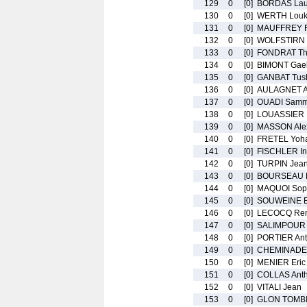
129
0
[0]
BORDAS Lau
130
0
[0]
WERTH Lou
131
0
[0]
MAUFFREY F
132
0
[0]
WOLFSTIRN 
133
0
[0]
FONDRAT Thi
134
0
[0]
BIMONT Gae
135
0
[0]
GANBAT Tus
136
0
[0]
AULAGNET A
137
0
[0]
OUADI Sam
138
0
[0]
LOUASSIER 
139
0
[0]
MASSON Ale
140
0
[0]
FRETEL Yoh
141
0
[0]
FISCHLER In
142
0
[0]
TURPIN Jean
143
0
[0]
BOURSEAU M
144
0
[0]
MAQUOI Sop
145
0
[0]
SOUWEINE E
146
0
[0]
LECOCQ Re
147
0
[0]
SALIMPOUR 
148
0
[0]
PORTIER Ant
149
0
[0]
CHEMINADE 
150
0
[0]
MENIER Eric
151
0
[0]
COLLAS Ant
152
0
[0]
VITALI Jean
153
0
[0]
GLON TOMBI