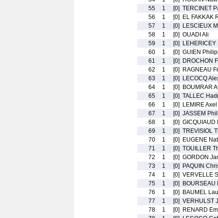
55
1
[0]
TERCINET P
56
1
[0]
EL FAKKAK 
57
1
[0]
LESCIEUX Ma
58
1
[0]
OUADI Ali
59
1
[0]
LEHERICEY 
60
1
[0]
GUIEN Phili
61
1
[0]
DROCHON Fr
62
1
[0]
RAGNEAU Fr
63
1
[0]
LECOCQ Ale
64
1
[0]
BOUMRAR A
65
1
[0]
TALLEC Hadr
66
1
[0]
LEMIRE Axel
67
1
[0]
JASSEM Phil
68
1
[0]
GICQUIAUD 
69
1
[0]
TREVISIOL Th
70
1
[0]
EUGENE Nat
71
1
[0]
TOUILLER Th
72
1
[0]
GORDON Ja
73
1
[0]
PAQUIN Chri
74
1
[0]
VERVELLE S
75
1
[0]
BOURSEAU P
76
1
[0]
BAUMEL Lau
77
1
[0]
VERHULST J
78
1
[0]
RENARD Em