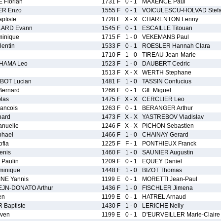
Florian
1731 F
0 - 1
MAXENCE Paul
ER Enzo
1555 F
0 - 1
VOICULESCU-HOLVAD Stef
tiste
1728 F
X - X
CHARENTON Lenny
LARD Evann
1545 F
0 - 1
ESCAILLE Titouan
inique
1715 F
1 - 0
VEKEMANS Paul
entin
1533 F
0 - 1
ROESLER Hannah Clara
1710 F
1 - 0
TIREAU Jean-Marie
HAMA Leo
1523 F
1 - 0
DAUBERT Cedric
n
1513 F
X - X
WERTH Stephane
OT Lucian
1481 F
1 - 0
TASSIN Confucius
ernard
1266 F
0 - 1
GIL Miguel
las
1475 F
X - X
CERCLIER Leo
ancois
1263 F
0 - 1
BERANGER Arthur
nard
1473 F
X - X
YASTREBOV Vladislav
nuelle
1246 F
X - X
PICHON Sebastien
hael
1466 F
1 - 0
CHAINAY Gerard
fia
1225 F
F - 1
PONTHIEUX Franck
enis
1460 F
1 - 0
SAUNIER Augustin
Paulin
1209 F
0 - 1
EQUEY Daniel
minique
1448 F
1 - 0
BIZOT Thomas
NE Yannis
1199 E
0 - 1
MORETTI Jean-Paul
JN-DONATO Arthur
1436 F
1 - 0
FISCHLER Jimena
en
1199 E
0 - 1
HATREL Arnaud
Baptiste
1430 F
1 - 0
LERICHE Nelly
ven
1199 E
0 - 1
D'EURVEILLER Marie-Claire