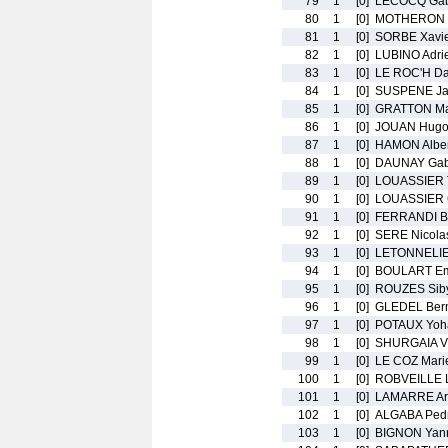
79
1
[0]
LECOCQ Gab
80
1
[0]
MOTHERON 
81
1
[0]
SORBE Xavi
82
1
[0]
LUBINO Adri
83
1
[0]
LE ROC'H Da
84
1
[0]
SUSPENE Ja
85
1
[0]
GRATTON Ma
86
1
[0]
JOUAN Hug
87
1
[0]
HAMON Alber
88
1
[0]
DAUNAY Gab
89
1
[0]
LOUASSIER 
90
1
[0]
LOUASSIER 
91
1
[0]
FERRANDI B
92
1
[0]
SERE Nicola
93
1
[0]
LETONNELIER
94
1
[0]
BOULART Em
95
1
[0]
ROUZES Siby
96
1
[0]
GLEDEL Ber
97
1
[0]
POTAUX Yoh
98
1
[0]
SHURGAIA Vi
99
1
[0]
LE COZ Mari
100
1
[0]
ROBVEILLE L
101
1
[0]
LAMARRE A
102
1
[0]
ALGABA Ped
103
1
[0]
BIGNON Yan