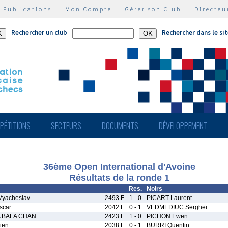
|
Publications
|
Mon Compte
|
Gérer son Club
|
Directeu
Rechercher un club
Rechercher dans le si
PÉTITIONS
SECTEURS
DOCUMENTS
DÉVELOPPEMENT
36ème Open International d'Avoine
Résultats de la ronde 1
Res.
Noirs
yacheslav
2493 F
1 - 0
PICART Laurent
scar
2042 F
0 - 1
VEDMEDIUC Serghei
 BALA CHAN
2423 F
1 - 0
PICHON Ewen
ien
2038 F
0 - 1
BURRI Quentin