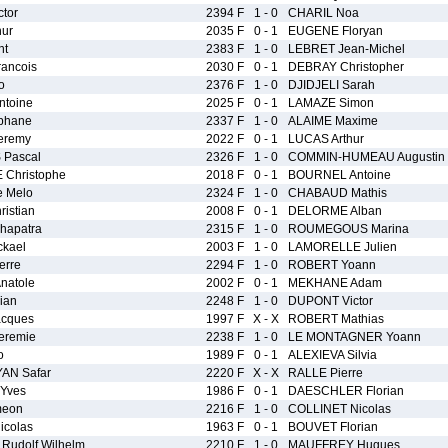
tor
2394 F
1 - 0
CHARIL Noa
ur
2035 F
0 - 1
EUGENE Floryan
nt
2383 F
1 - 0
LEBRET Jean-Michel
rancois
2030 F
0 - 1
DEBRAY Christopher
o
2376 F
1 - 0
DJIDJELI Sarah
ntoine
2025 F
0 - 1
LAMAZE Simon
phane
2337 F
1 - 0
ALAIME Maxime
eremy
2022 F
0 - 1
LUCAS Arthur
Pascal
2326 F
1 - 0
COMMIN-HUMEAU Augustin
Christophe
2018 F
0 - 1
BOURNEL Antoine
 Melo
2324 F
1 - 0
CHABAUD Mathis
istian
2008 F
0 - 1
DELORME Alban
hapatra
2315 F
1 - 0
ROUMEGOUS Marina
kael
2003 F
1 - 0
LAMORELLE Julien
erre
2294 F
1 - 0
ROBERT Yoann
natole
2002 F
0 - 1
MEKHANE Adam
ian
2248 F
1 - 0
DUPONT Victor
cques
1997 F
X - X
ROBERT Mathias
eremie
2238 F
1 - 0
LE MONTAGNER Yoann
o
1989 F
0 - 1
ALEXIEVA Silvia
N Safar
2220 F
X - X
RALLE Pierre
-Yves
1986 F
0 - 1
DAESCHLER Florian
meon
2216 F
1 - 0
COLLINET Nicolas
colas
1963 F
0 - 1
BOUVET Florian
udolf Wilhelm
2210 F
1 - 0
MAUFFREY Hugues