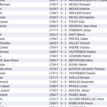
riel
1641 F
X - X
HERREMAN-BOUTOT Louis
Romain
1795 F
1 - 0
NEVEU Romaric
er
1639 F
0 - 1
MOLHO Antoine
en
1789 F
0 - 1
GRULIER Ernest
niel
1636 F
0 - 1
REUILLON Hadrien
cques
1784 F
0 - 1
TOUAT Kais
nolo
1626 F
1 - 0
GRATEAU Jean-Noel
o
1777 F
1 - 0
FONDRAT Johan
t
1621 F
1 - 0
DAVY Bruno
riel
1769 F
1 - 0
FRETEL Didier
Timothe
1603 F
0 - 1
VALLET Vincent
Cedric
1764 F
1 - 0
ANDRE Victoria
ernard
1588 F
0 - 1
YASTREBOV Andrey
s
1756 F
1 - 0
LEGRAIN Patrick
 Jean-Pierre
1584 F
X - X
BERTRAND Arthur
ilie
1754 F
1 - 0
DUVAL Merlin
lle-Anne
1576 F
1 - 0
BUSTOS SALINAS Thomas
nard
1747 F
0 - 1
YASTREBOV Daniel
an
1571 F
1 - 0
GUILLO Nicolas
ncent
1740 F
1 - 0
RIGAUD Alexandre
e Sarah
1569 F
0 - 1
FRAILE Lucas
aurent
1735 F
0 - 1
NOUVEL Jehan
rmand
1566 F
1 - 0
ROZEC Mialy
ro
1731 F
X - X
ALLARD NEDELLEC Anna
n
1564 F
0 - 1
ROBICHON Pierre