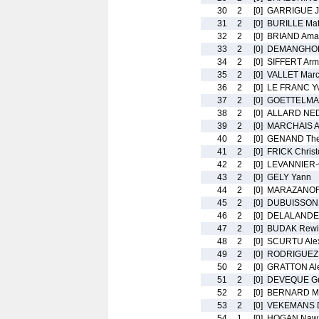
30
2
[0]
GARRIGUE J
31
2
[0]
BURILLE Mat
32
2
[0]
BRIAND Ama
33
2
[0]
DEMANGHON
34
2
[0]
SIFFERT Ar
35
2
[0]
VALLET Mar
36
2
[0]
LE FRANC Y
37
2
[0]
GOETTELMAN
38
2
[0]
ALLARD NED
39
2
[0]
MARCHAIS A
40
2
[0]
GENAND Th
41
2
[0]
FRICK Chris
42
2
[0]
LEVANNIER-
43
2
[0]
GELY Yann
44
2
[0]
MARAZANOF 
45
2
[0]
DUBUISSON
46
2
[0]
DELALANDE 
47
2
[0]
BUDAK Rewi
48
2
[0]
SCURTU Ale
49
2
[0]
RODRIGUEZ 
50
2
[0]
GRATTON Al
51
2
[0]
DEVEQUE Gu
52
2
[0]
BERNARD Ma
53
2
[0]
VEKEMANS D
54
1
[0]
HOGAN Naw