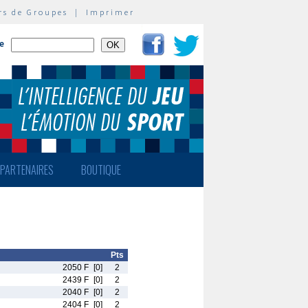
rs de Groupes
|
Imprimer
te
PARTENAIRES
BOUTIQUE
Pts
2050 F
[0]
2
2439 F
[0]
2
2040 F
[0]
2
2404 F
[0]
2