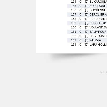
154
0
[0]
EL KAROUI 
155
0
[0]
SOPHRONE P
156
0
[0]
DUCHESNE 
157
0
[0]
CERCLIER A
158
0
[0]
PERRIN Ste
159
0
[0]
CLOCHE Ida
160
0
[0]
VOLLAND D
161
0
[0]
SALIMPOUR
162
0
[0]
HEGEDUS Pa
163
0
[0]
WU Zelie
164
0
[0]
LARA-GOLLIO
tél :