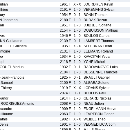
ulian
1961 F
X - X
JOURDREN Kevin
thieu
2191 F
1 - 0
VEKEMANS Sylvain
ury
1954 F
0 - 1
BONN Thomas
 Jonathan
2180 F
1 - 0
BUDAK Rezan
man
1951 F
1 - 0
DJIDJELI Sofiane
c
2154 F
1 - 0
DUBUISSON Mathias
ves
1946 F
1 - 0
BOULOS Carlos
N Guillaume
2139 F
0 - 1
LAMBERT Thomas
ELLEC Guilhem
1935 F
X - X
SELEBRAN Henri
ntoine
2131 F
1 - 0
LEEMANS Roland
eo
1934 F
1 - 0
KAVCIYAN Yega
toph
2118 F
1 - 0
YCHE Michel
GOUEL Marius
1932 F
0 - 1
RADOVANOVIC Luka
2104 F
1 - 0
DESSENNE Francois
Jean-Francois
1925 F
0 - 1
BRAULT Gabriel
 Samuel
2100 F
1 - 0
ALGABA Solene
Thierry
1919 F
X - X
LORANS Sylvain
2074 F
0 - 1
BOULOS Paul
xandr
1914 F
1 - 0
GERARD Nicolas
RODRIGUEZ Antonio
2068 F
1 - 0
NEAU Julien
exandre
1909 F
1 - 0
ENGELMANN Herve
illaume
2063 F
1 - 0
LEVREBON Florian
this
1902 F
X - X
WEIBEL Theo
enis
1901 F
1 - 0
VEDMEDIUC Artiom
zad
1896 F
0 - 1
MILLS Simon