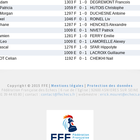
Adam
1303 F
1 - 0
DEGREMONT Francois
atricia
1059 F
0 - 1
HUTOIS Christophe
Morgan
1297 F
1 - 0
DUCHESNE Antoine
xel
1046 F
0 - 1
ROINEL Liv
phane
1287 F
1 - 0
HENCKES Alexandre
1009 E
0 - 1
NIVET Patrick
amien
1281 F
1 - 0
FERRY Emilie
 Leo
1009 E
0 - 1
LAMORELLE Alexey
scal
1276 F
1 - 0
SFAR Hippolyte
1009 E
0 - 1
LACROIX Guillaume
T Celian
1192 F
0 - 1
CHEIKHI Nail
Copyright © 2015 FFE |
Mentions légales
|
Protection des données
Fédération Française des Echecs |
6 rue de l'Eglise | 92600 ASNIERES SUR SEINE
01 39 44 65 80
| contact :
contact@ffechecs.fr
| webmestre :
erick.mouret@echecs.as