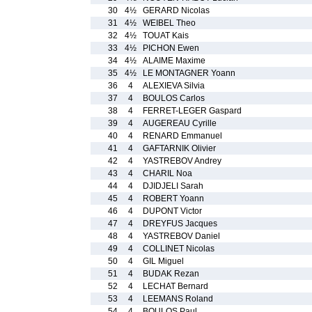
30
4½
GERARD Nicolas
31
4½
WEIBEL Theo
32
4½
TOUAT Kais
33
4½
PICHON Ewen
34
4½
ALAIME Maxime
35
4½
LE MONTAGNER Yoann
36
4
ALEXIEVA Silvia
37
4
BOULOS Carlos
38
4
FERRET-LEGER Gaspard
39
4
AUGEREAU Cyrille
40
4
RENARD Emmanuel
41
4
GAFTARNIK Olivier
42
4
YASTREBOV Andrey
43
4
CHARIL Noa
44
4
DJIDJELI Sarah
45
4
ROBERT Yoann
46
4
DUPONT Victor
47
4
DREYFUS Jacques
48
4
YASTREBOV Daniel
49
4
COLLINET Nicolas
50
4
GIL Miguel
51
4
BUDAK Rezan
52
4
LECHAT Bernard
53
4
LEEMANS Roland
54
4
BOULOS Paul