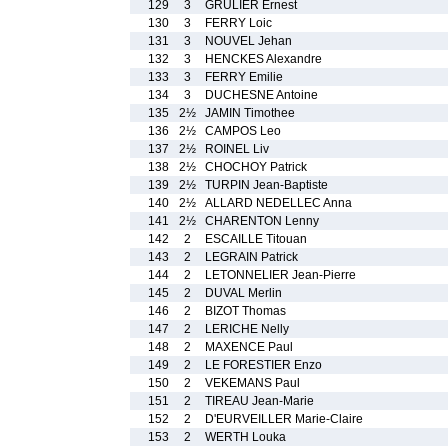
129
3
GRULIER Ernest
130
3
FERRY Loic
131
3
NOUVEL Jehan
132
3
HENCKES Alexandre
133
3
FERRY Emilie
134
3
DUCHESNE Antoine
135
2½
JAMIN Timothee
136
2½
CAMPOS Leo
137
2½
ROINEL Liv
138
2½
CHOCHOY Patrick
139
2½
TURPIN Jean-Baptiste
140
2½
ALLARD NEDELLEC Anna
141
2½
CHARENTON Lenny
142
2
ESCAILLE Titouan
143
2
LEGRAIN Patrick
144
2
LETONNELIER Jean-Pierre
145
2
DUVAL Merlin
146
2
BIZOT Thomas
147
2
LERICHE Nelly
148
2
MAXENCE Paul
149
2
LE FORESTIER Enzo
150
2
VEKEMANS Paul
151
2
TIREAU Jean-Marie
152
2
D'EURVEILLER Marie-Claire
153
2
WERTH Louka