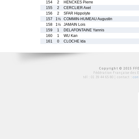
154
2
HENCKES Pierre
155
2
CERCLIER Axel
156
2
SFAR Hippolyte
157
1½
COMMIN-HUMEAU Augustin
158
1½
JAMAIN Lois
159
1
DELAFONTAINE Yannis
160
1
WU Kan
161
0
CLOCHE Ida
Copyright © 2015 FFE
Fédération Française des 
tél :
01 39 44 65 80
| contact :
con