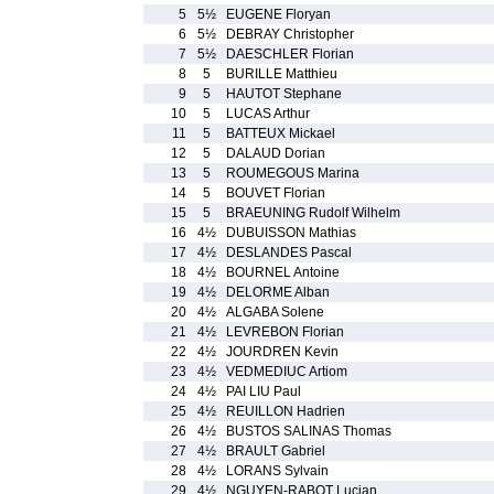
5
5½
EUGENE Floryan
6
5½
DEBRAY Christopher
7
5½
DAESCHLER Florian
8
5
BURILLE Matthieu
9
5
HAUTOT Stephane
10
5
LUCAS Arthur
11
5
BATTEUX Mickael
12
5
DALAUD Dorian
13
5
ROUMEGOUS Marina
14
5
BOUVET Florian
15
5
BRAEUNING Rudolf Wilhelm
16
4½
DUBUISSON Mathias
17
4½
DESLANDES Pascal
18
4½
BOURNEL Antoine
19
4½
DELORME Alban
20
4½
ALGABA Solene
21
4½
LEVREBON Florian
22
4½
JOURDREN Kevin
23
4½
VEDMEDIUC Artiom
24
4½
PAI LIU Paul
25
4½
REUILLON Hadrien
26
4½
BUSTOS SALINAS Thomas
27
4½
BRAULT Gabriel
28
4½
LORANS Sylvain
29
4½
NGUYEN-RABOT Lucian