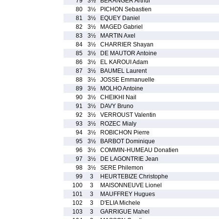
79
3½
BERANGER Arthur
80
3½
PICHON Sebastien
81
3½
EQUEY Daniel
82
3½
MAGED Gabriel
83
3½
MARTIN Axel
84
3½
CHARRIER Shayan
85
3½
DE MAUTOR Antoine
86
3½
EL KAROUI Adam
87
3½
BAUMEL Laurent
88
3½
JOSSE Emmanuelle
89
3½
MOLHO Antoine
90
3½
CHEIKHI Nail
91
3½
DAVY Bruno
92
3½
VERROUST Valentin
93
3½
ROZEC Mialy
94
3½
ROBICHON Pierre
95
3½
BARBOT Dominique
96
3½
COMMIN-HUMEAU Donatien
97
3½
DE LAGONTRIE Jean
98
3½
SERE Philemon
99
3
HEURTEBIZE Christophe
100
3
MAISONNEUVE Lionel
101
3
MAUFFREY Hugues
102
3
D'ELIA Michele
103
3
GARRIGUE Mahel