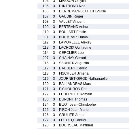
104
3
MASSON Orcylia
105
3
D'INTRONO Noe
106
3
HERREMAN-BOUTOT Louise
107
3
GAUDIN Roger
108
3
VALLET Vincent
109
3
BERTRAND Arthur
110
3
BOULART Emilie
111
3
BOUMRAR Emma
112
3
LAMORELLE Alexey
113
3
LACROIX Guillaume
114
3
CERCLIER Leo
207
3
CHAINAY Gerard
116
3
SAUNIER Augustin
117
3
DAUBERT Cedric
118
3
FISCHLER Jimena
119
3
JOURNET-GIROD Nathanaelle
120
3
BALLANDRAS Marc
121
3
PICHOURON Eric
122
3
LEHERICEY Romain
158
3
DUPONT Thomas
124
3
BIZOT Jean-Christophe
125
3
PIRON Jean-Marie
126
3
GRULIER Arnold
127
3
LECOCQ Gabriel
128
3
BOURSEAU Matthieu