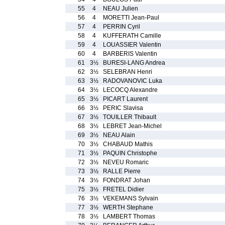
55
4
NEAU Julien
56
4
MORETTI Jean-Paul
57
4
PERRIN Cyril
58
4
KUFFERATH Camille
59
4
LOUASSIER Valentin
60
4
BARBERIS Valentin
61
3½
BURESI-LANG Andrea
62
3½
SELEBRAN Henri
63
3½
RADOVANOVIC Luka
64
3½
LECOCQ Alexandre
65
3½
PICART Laurent
66
3½
PERIC Slavisa
67
3½
TOUILLER Thibault
68
3½
LEBRET Jean-Michel
69
3½
NEAU Alain
70
3½
CHABAUD Mathis
71
3½
PAQUIN Christophe
72
3½
NEVEU Romaric
73
3½
RALLE Pierre
74
3½
FONDRAT Johan
75
3½
FRETEL Didier
76
3½
VEKEMANS Sylvain
77
3½
WERTH Stephane
78
3½
LAMBERT Thomas