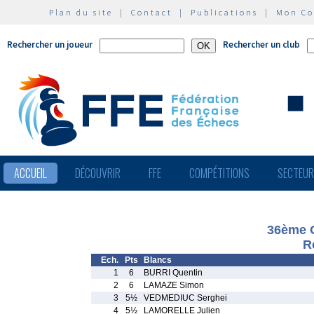
Plan du site
|
Contact
|
Publications
|
Mon C
Rechercher un joueur
Rechercher un club
ACCUEIL
DÉCOUVRIR
FFE
COMPÉTITIONS
SECTEU
36ème O
R
Ech.
Pts
Blancs
1
6
BURRI Quentin
2
6
LAMAZE Simon
3
5½
VEDMEDIUC Serghei
4
5½
LAMORELLE Julien