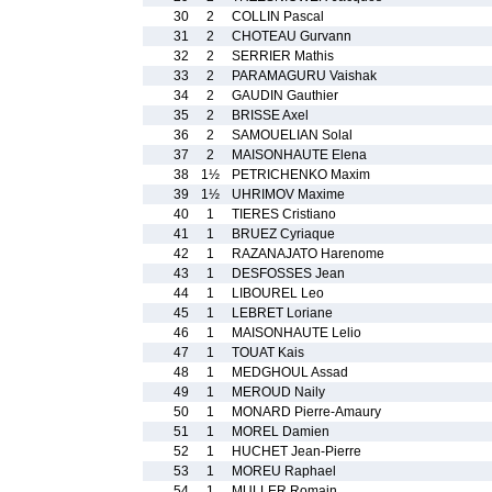
30
2
COLLIN Pascal
31
2
CHOTEAU Gurvann
32
2
SERRIER Mathis
33
2
PARAMAGURU Vaishak
34
2
GAUDIN Gauthier
35
2
BRISSE Axel
36
2
SAMOUELIAN Solal
37
2
MAISONHAUTE Elena
38
1½
PETRICHENKO Maxim
39
1½
UHRIMOV Maxime
40
1
TIERES Cristiano
41
1
BRUEZ Cyriaque
42
1
RAZANAJATO Harenome
43
1
DESFOSSES Jean
44
1
LIBOUREL Leo
45
1
LEBRET Loriane
46
1
MAISONHAUTE Lelio
47
1
TOUAT Kais
48
1
MEDGHOUL Assad
49
1
MEROUD Naily
50
1
MONARD Pierre-Amaury
51
1
MOREL Damien
52
1
HUCHET Jean-Pierre
53
1
MOREU Raphael
54
1
MULLER Romain