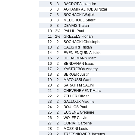
5
3
BACROT Alexandre
6
3
AGHAMIR ALROBIAI Nizar
7
3
SOCHACKI Wojtek
8
3
MEDGHOUL Sherif
9
3
DEMAIS Traian
10
2½
PAI LIU Paul
11
2½
GREZELS Florian
12
2
SOCHACKI Christophe
13
2
CALISTRI Tristan
14
2
EVEN ENQUIN Aristide
15
2
DE BALMANN Marc
16
2
BENDAHAN Isaac
17
2
YASTREBOV Andrey
18
2
BERGER Justin
19
2
MATOUSSI Wael
20
2
SARATH M SALIM
21
2
CHEVENEMENT Marc
22
2
ZELLER Olivier
23
2
GALLOUX Maxime
24
2
BOULOS Paul
25
2
EUGENE Gregoire
26
2
WOLFF Calvin
27
2
CORIAT Caroline
28
2
MOZZINI Louis
29
2
TRZESNIOWER Jacques