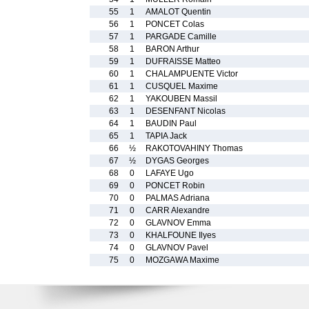
55
1
AMALOT Quentin
56
1
PONCET Colas
57
1
PARGADE Camille
58
1
BARON Arthur
59
1
DUFRAISSE Matteo
60
1
CHALAMPUENTE Victor
61
1
CUSQUEL Maxime
62
1
YAKOUBEN Massil
63
1
DESENFANT Nicolas
64
1
BAUDIN Paul
65
1
TAPIA Jack
66
½
RAKOTOVAHINY Thomas
67
½
DYGAS Georges
68
0
LAFAYE Ugo
69
0
PONCET Robin
70
0
PALMAS Adriana
71
0
CARR Alexandre
72
0
GLAVNOV Emma
73
0
KHALFOUNE Ilyes
74
0
GLAVNOV Pavel
75
0
MOZGAWA Maxime