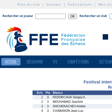
Plan du site
|
Contact
|
Publications
|
Mon C
Rechercher un joueur
Rechercher un club
ACCUEIL
DÉCOUVRIR
FFE
COMPÉTITIONS
SECTEU
Festival Inte
R
Ech.
Pts
Blancs
1
3
FEDORCHUK Sergey A.
2
3
MOUHAMAD Joachim
3
3
SHCHEKACHEV Andrei
4
3
CHABANON Jean-Luc