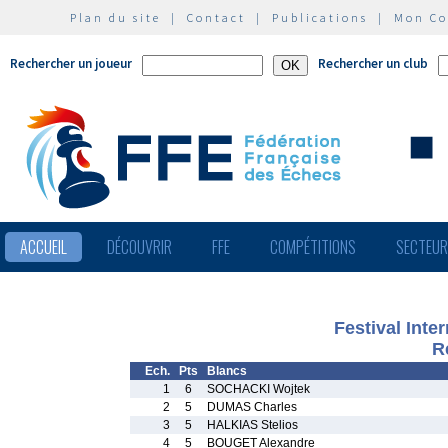
Plan du site
|
Contact
|
Publications
|
Mon C
Rechercher un joueur
Rechercher un club
ACCUEIL
DÉCOUVRIR
FFE
COMPÉTITIONS
SECTEU
Festival Inte
R
Ech.
Pts
Blancs
1
6
SOCHACKI Wojtek
2
5
DUMAS Charles
3
5
HALKIAS Stelios
4
5
BOUGET Alexandre