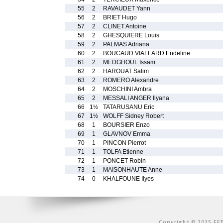
55
2
RAVAUDET Yann
56
2
BRIET Hugo
57
2
CLINET Antoine
58
2
GHESQUIERE Louis
59
2
PALMAS Adriana
60
2
BOUCAUD VIALLARD Endeline
61
2
MEDGHOUL Issam
62
2
HAROUAT Salim
63
2
ROMERO Alexandre
64
2
MOSCHINI Ambra
65
2
MESSALI ANGER Ilyana
66
1½
TATARUSANU Eric
67
1½
WOLFF Sidney Robert
68
1
BOURSIER Enzo
69
1
GLAVNOV Emma
70
1
PINCON Pierrot
71
1
TOLFA Etienne
72
1
PONCET Robin
73
1
MAISONHAUTE Anne
74
0
KHALFOUNE Ilyes
Copyright © 2015 FFE