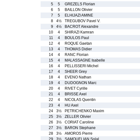
5
5
GREZELS Florian
6
5
BAILLON Olivier
7
5
ELHIJAZI AMINE
8
4½
TREGUBOV Pavel V.
9
4½
BACROT Alexandre
10
4
SHIRAZI Kamran
11
4
BOULOS Paul
12
4
ROQUE Gaetan
13
4
THOMAS Didier
14
4
RANC Florian
15
4
MALASSAGNE Isabelle
16
4
PELLISSERI Michel
17
4
SHEER Grey
18
4
EVENO Nathan
19
4
DUDOGNON Marc
20
4
RIVET Cyrille
21
4
BRISSE Axel
22
4
NICOLAS Quentin
23
4
HU Axel
24
3½
PETRICHENKO Maxim
25
3½
ZELLER Olivier
26
3½
CORIAT Caroline
27
3½
BARON Stephane
28
3½
AMOROS Pierre
29
3½
SAMOUELIAN Solal