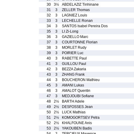
30
3½
ABDELAZIZ Tinhinane
31
3
ZELLER Thomas
32
3
LAGNIEZ Louis
33
3
LECHELLE Ronan
34
3
SANTOS Isabel Pereira Dos
35
3
LI Zi-Long
36
3
GAZIELLO Marc
37
3
COURTONNE Florian
38
3
MORLET Rudy
39
3
POIRIER Luc
40
3
RABETTE Paul
41
3
GUILLOU Paul
42
3
BEZZA Zakaria
43
3
ZHANG Frank
44
3
BOUCHERON Mathieu
45
3
AMANI Lukas
46
3
AMALOT Quentin
47
3
MEDJOUBI Sofiane
48
2½
BARTH Adele
49
2½
DESFOSSES Jean
50
2½
LUCK Mathias
51
2½
KOMOGORTSEV Petra
52
2½
KHALFOUNE Anis
53
2½
YAKOUBEN Badis
54
2
TERCIEUX Maxence