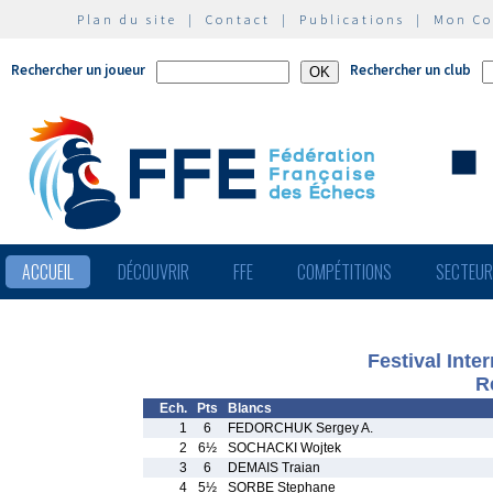
Plan du site
|
Contact
|
Publications
|
Mon C
Rechercher un joueur
Rechercher un club
ACCUEIL
DÉCOUVRIR
FFE
COMPÉTITIONS
SECTEU
Festival Inte
R
Ech.
Pts
Blancs
1
6
FEDORCHUK Sergey A.
2
6½
SOCHACKI Wojtek
3
6
DEMAIS Traian
4
5½
SORBE Stephane