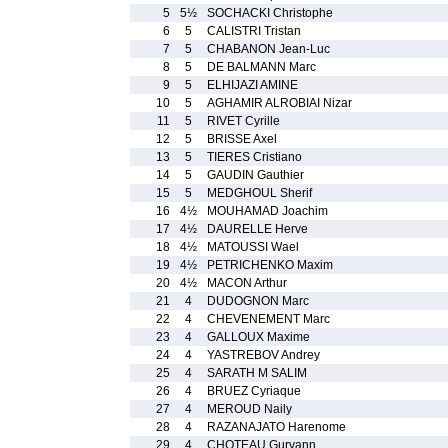
5
5½
SOCHACKI Christophe
6
5
CALISTRI Tristan
7
5
CHABANON Jean-Luc
8
5
DE BALMANN Marc
9
5
ELHIJAZI AMINE
10
5
AGHAMIR ALROBIAI Nizar
11
5
RIVET Cyrille
12
5
BRISSE Axel
13
5
TIERES Cristiano
14
5
GAUDIN Gauthier
15
5
MEDGHOUL Sherif
16
4½
MOUHAMAD Joachim
17
4½
DAURELLE Herve
18
4½
MATOUSSI Wael
19
4½
PETRICHENKO Maxim
20
4½
MACON Arthur
21
4
DUDOGNON Marc
22
4
CHEVENEMENT Marc
23
4
GALLOUX Maxime
24
4
YASTREBOV Andrey
25
4
SARATH M SALIM
26
4
BRUEZ Cyriaque
27
4
MEROUD Naily
28
4
RAZANAJATO Harenome
29
4
CHOTEAU Gurvann