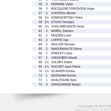
55
3
PERRINE Victor
56
3
BOCQUENET-DROUODE Hugo
57
3
CHOTEAU Michel
58
2½
KOMOGORTSEV Petra
59
2½
DYGAS Georges
60
2½
CHALAMPUENTE Victor
61
2
MOREL Damien
62
2
MOZZINI Louis
63
2
LAFAYE Ugo
64
2
MULLER Romain
65
2
MAISONHAUTE Elena
66
2
PONCET Colas
67
2
YAKOUBEN Massil
68
1½
SALORT Antton
69
1½
HUCHET Jean-Pierre
70
1½
GLAVNOV Emma
71
1
MOZGAWA Karine
72
1
KHALFOUNE Ilyes
73
0
DAHOUMANE Madyn
Copyright © 2015 FFE
Fédération Française des 