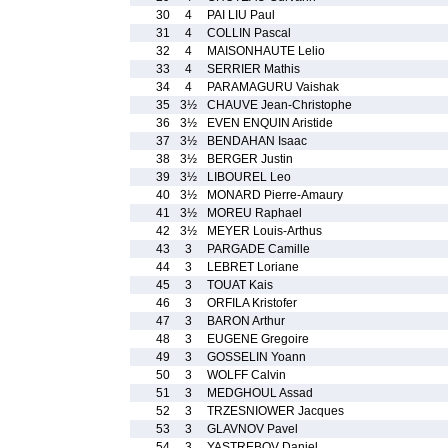
30
4
PAI LIU Paul
31
4
COLLIN Pascal
32
4
MAISONHAUTE Lelio
33
4
SERRIER Mathis
34
4
PARAMAGURU Vaishak
35
3½
CHAUVE Jean-Christophe
36
3½
EVEN ENQUIN Aristide
37
3½
BENDAHAN Isaac
38
3½
BERGER Justin
39
3½
LIBOUREL Leo
40
3½
MONARD Pierre-Amaury
41
3½
MOREU Raphael
42
3½
MEYER Louis-Arthus
43
3
PARGADE Camille
44
3
LEBRET Loriane
45
3
TOUAT Kais
46
3
ORFILA Kristofer
47
3
BARON Arthur
48
3
EUGENE Gregoire
49
3
GOSSELIN Yoann
50
3
WOLFF Calvin
51
3
MEDGHOUL Assad
52
3
TRZESNIOWER Jacques
53
3
GLAVNOV Pavel
54
3
YASTREBOV Daniel