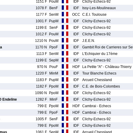
1151 F
PouM
IDF
Clichy-Echecs-92
1078 F
BenF
IDF
Issy-Les-Moulineaux
1177 F
SenM
OCC
C.E.I. Toulouse
1001 F
PupM
IDF
Clichy-Echecs-92
1199 E
SenF
IDF
Clichy-Echecs-92
1012 F
PouM
IDF
Clichy-Echecs-92
1210 N
PouM
IDF
J.E.E.N.
a
1170 N
PpoF
IDF
Gambit Roi de Carrieres sur Se
1113 F
SenM
IDF
L'Echiquier du 17ème
1199 E
SepM
IDF
Clichy-Echecs-92
970 N
PouF
HDF
La Petite "A" - Château-Thierry
1220 F
MinM
IDF
Tour Blanche Echecs
1183 F
PupM
IDF
Arcueil Chessland
1182 F
PpoM
IDF
C.E. de Bois-Colombes
1090 N
PpoM
IDF
Clichy-Echecs-92
Endeline
1282 F
MinF
IDF
Clichy-Echecs-92
799 E
PpoM
HDF
Cambrai - Echecs
799 E
PpoF
HDF
Cambrai - Echecs
e
1005 F
SenF
IDF
Clichy-Echecs-92
799 E
PpoM
IDF
Clichy-Echecs-92
omas
1061 F
SenM
IDF
Arcueil Chessland