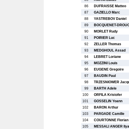
86
DUFRAISSE Matteo
87
GAZIELLO Marc
88
YASTREBOV Daniel
89
BOCQUENET-DROUO
90
MORLET Rudy
91
POIRIER Luc
92
ZELLER Thomas
93
MEDGHOUL Assad
94
LEBRET Loriane
95
MOZZINI Louis
96
EUGENE Gregoire
97
BAUDIN Paul
98
TRZESNIOWER Jacq
99
BARTH Adele
100
ORFILA Kristofer
101
GOSSELIN Yoann
102
BARON Arthur
103
PARGADE Camille
104
COURTONNE Florian
105
MESSALI ANGER Ily