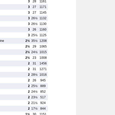
3
28
1161
3
27
1171
3
27
1145
3
26½
1132
3
26½
1130
3
26
1160
3
25½
1125
ine
2½
35½
1208
2½
29
1065
2½
24½
1015
2½
23
1008
2
31
1456
2
31
1271
2
28½
1016
2
26
945
2
25½
889
2
24½
852
2
23½
517
2
21½
924
2
17½
844
1½
30
1151