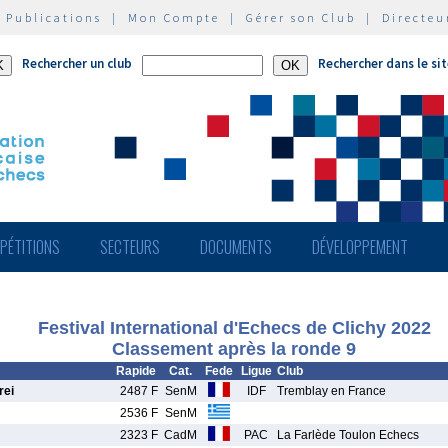
|
Publications
|
Mon Compte
|
Gérer son Club
|
Directeu
Rechercher un club
Rechercher dans le si
PÉTITIONS
SECTEURS
DOCUMENTS
DÉVELOPPEMENT
Festival International d'Echecs de Clichy 2022
Classement après la ronde 9
Rapide
Cat.
Fede
Ligue
Club
ei
2487 F
SenM
IDF
Tremblay en France
2536 F
SenM
2323 F
CadM
PAC
La Farlède Toulon Echecs