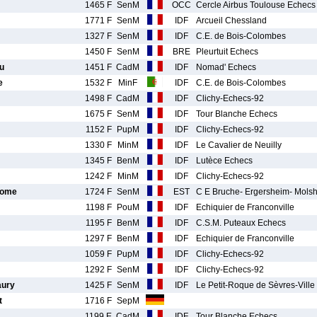
1465 F
SenM
OCC
Cercle Airbus Toulouse Echecs
1771 F
SenM
IDF
Arcueil Chessland
1327 F
SenM
IDF
C.E. de Bois-Colombes
1450 F
SenM
BRE
Pleurtuit Echecs
u
1451 F
CadM
IDF
Nomad' Echecs
e
1532 F
MinF
IDF
C.E. de Bois-Colombes
1498 F
CadM
IDF
Clichy-Echecs-92
1675 F
SenM
IDF
Tour Blanche Echecs
1152 F
PupM
IDF
Clichy-Echecs-92
1330 F
MinM
IDF
Le Cavalier de Neuilly
1345 F
BenM
IDF
Lutèce Echecs
1242 F
MinM
IDF
Clichy-Echecs-92
nome
1724 F
SenM
EST
C E Bruche- Ergersheim- Mols
1198 F
PouM
IDF
Echiquier de Franconville
1195 F
BenM
IDF
C.S.M. Puteaux Echecs
1297 F
BenM
IDF
Echiquier de Franconville
1059 F
PupM
IDF
Clichy-Echecs-92
1292 F
SenM
IDF
Clichy-Echecs-92
ury
1425 F
SenM
IDF
Le Petit-Roque de Sèvres-Ville
t
1716 F
SepM
1199 E
CadM
IDF
Tour Blanche Echecs