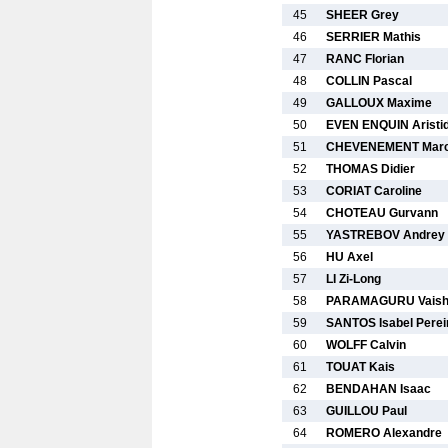
45
SHEER Grey
46
SERRIER Mathis
47
RANC Florian
48
COLLIN Pascal
49
GALLOUX Maxime
50
EVEN ENQUIN Aristi
51
CHEVENEMENT Mar
52
THOMAS Didier
53
CORIAT Caroline
54
CHOTEAU Gurvann
55
YASTREBOV Andrey
56
HU Axel
57
LI Zi-Long
58
PARAMAGURU Vaish
59
SANTOS Isabel Perei
60
WOLFF Calvin
61
TOUAT Kais
62
BENDAHAN Isaac
63
GUILLOU Paul
64
ROMERO Alexandre