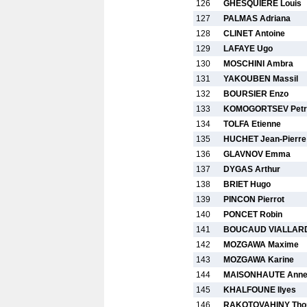
126
GHESQUIERE Louis
127
PALMAS Adriana
128
CLINET Antoine
129
LAFAYE Ugo
130
MOSCHINI Ambra
131
YAKOUBEN Massil
132
BOURSIER Enzo
133
KOMOGORTSEV Petr
134
TOLFA Etienne
135
HUCHET Jean-Pierre
136
GLAVNOV Emma
137
DYGAS Arthur
138
BRIET Hugo
139
PINCON Pierrot
140
PONCET Robin
141
BOUCAUD VIALLARD 
142
MOZGAWA Maxime
143
MOZGAWA Karine
144
MAISONHAUTE Ann
145
KHALFOUNE Ilyes
146
RAKOTOVAHINY Th