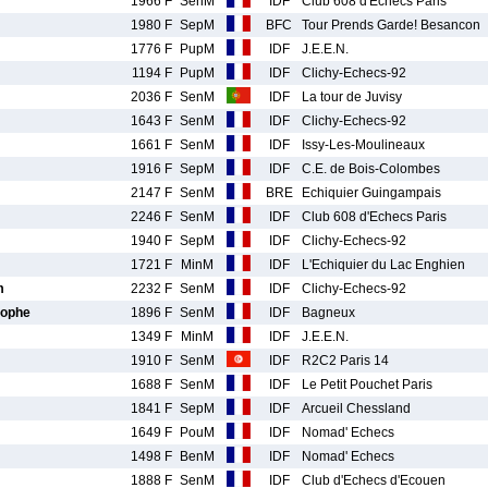
1966 F
SenM
IDF
Club 608 d'Echecs Paris
1980 F
SepM
BFC
Tour Prends Garde! Besancon
1776 F
PupM
IDF
J.E.E.N.
1194 F
PupM
IDF
Clichy-Echecs-92
2036 F
SenM
IDF
La tour de Juvisy
1643 F
SenM
IDF
Clichy-Echecs-92
1661 F
SenM
IDF
Issy-Les-Moulineaux
1916 F
SepM
IDF
C.E. de Bois-Colombes
2147 F
SenM
BRE
Echiquier Guingampais
2246 F
SenM
IDF
Club 608 d'Echecs Paris
1940 F
SepM
IDF
Clichy-Echecs-92
1721 F
MinM
IDF
L'Echiquier du Lac Enghien
m
2232 F
SenM
IDF
Clichy-Echecs-92
tophe
1896 F
SenM
IDF
Bagneux
1349 F
MinM
IDF
J.E.E.N.
1910 F
SenM
IDF
R2C2 Paris 14
1688 F
SenM
IDF
Le Petit Pouchet Paris
1841 F
SepM
IDF
Arcueil Chessland
1649 F
PouM
IDF
Nomad' Echecs
1498 F
BenM
IDF
Nomad' Echecs
1888 F
SenM
IDF
Club d'Echecs d'Ecouen