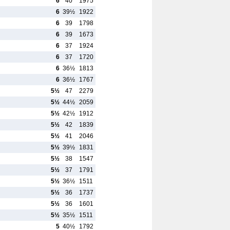
6
40
1975
6
39½
1922
6
39
1798
6
39
1673
6
37
1924
6
37
1720
6
36½
1813
6
36½
1767
5½
47
2279
5½
44½
2059
5½
42½
1912
5½
42
1839
5½
41
2046
5½
39½
1831
5½
38
1547
5½
37
1791
5½
36½
1511
5½
36
1737
5½
36
1601
5½
35½
1511
5
40½
1792