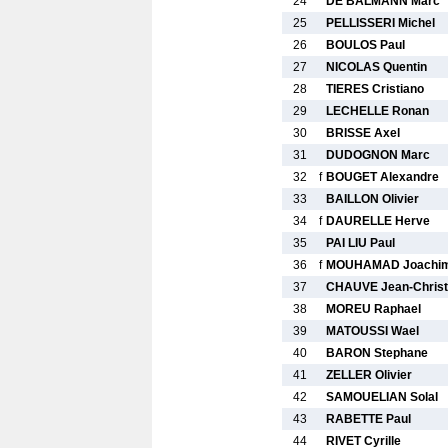
24
DE BALMANN Marc
25
PELLISSERI Michel
26
BOULOS Paul
27
NICOLAS Quentin
28
TIERES Cristiano
29
LECHELLE Ronan
30
BRISSE Axel
31
DUDOGNON Marc
32
f
BOUGET Alexandre
33
BAILLON Olivier
34
f
DAURELLE Herve
35
PAI LIU Paul
36
f
MOUHAMAD Joachi
37
CHAUVE Jean-Chris
38
MOREU Raphael
39
MATOUSSI Wael
40
BARON Stephane
41
ZELLER Olivier
42
SAMOUELIAN Solal
43
RABETTE Paul
44
RIVET Cyrille