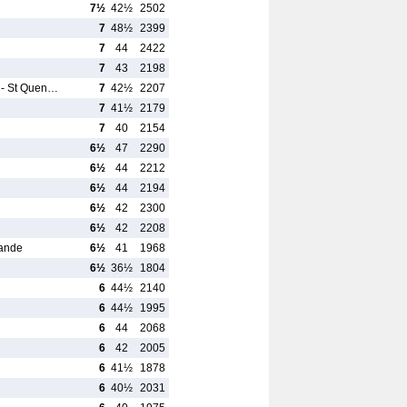
7½
42½
2502
7
48½
2399
7
44
2422
7
43
2198
 - St Quen…
7
42½
2207
7
41½
2179
7
40
2154
6½
47
2290
6½
44
2212
6½
44
2194
6½
42
2300
6½
42
2208
Mande
6½
41
1968
6½
36½
1804
6
44½
2140
6
44½
1995
6
44
2068
6
42
2005
6
41½
1878
6
40½
2031