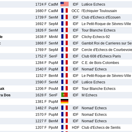
1724 F
CadM
IDF
Lutèce Echecs
1680 F
CadM
OCC
l'Echiquier Toulousain
1739 F
SenM
IDF
Club d'Echecs d'Ecouen
1692 F
SepM
IDF
Le Petit-Roque de Sèvres-Ville
1826 F
SenM
IDF
Tour Blanche Echecs
de
1638 F
MinM
IDF
Clichy-Echecs-92
c
1868 F
SenM
IDF
Gambit Roi de Carrieres sur Se
1769 F
SepM
IDF
Cercle d'Echecs de Courbevoi
1752 F
SenF
IDF
Club 608 d'Echecs Paris
1284 F
PupM
IDF
C.E. de Bois-Colombes
1540 F
PupM
IDF
Nomad' Echecs
1152 F
BenM
IDF
Le Petit-Roque de Sèvres-Ville
1590 F
SenM
IDF
Lutèce Echecs
ak
1206 F
PouM
IDF
Tour Blanche Echecs
ra Dos
1628 F
SenF
IDF
M Echecs
1381 F
PupM
1482 F
PupM
IDF
Nomad' Echecs
1570 F
PupM
IDF
Nomad' Echecs
1227 F
BenM
IDF
Nomad' Echecs
1207 F
PpoM
HDF
Club d'Echecs de Senlis