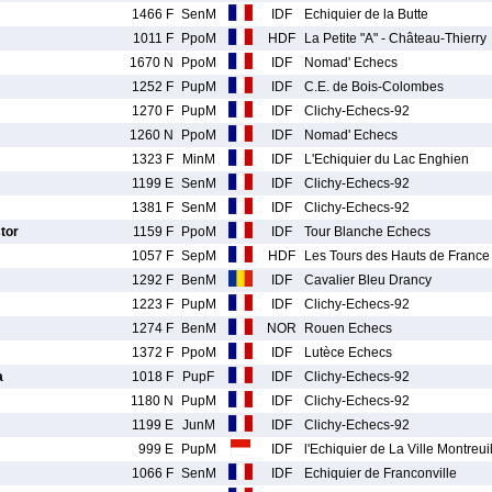
1466 F
SenM
IDF
Echiquier de la Butte
1011 F
PpoM
HDF
La Petite "A" - Château-Thierry
1670 N
PpoM
IDF
Nomad' Echecs
1252 F
PupM
IDF
C.E. de Bois-Colombes
1270 F
PupM
IDF
Clichy-Echecs-92
1260 N
PpoM
IDF
Nomad' Echecs
1323 F
MinM
IDF
L'Echiquier du Lac Enghien
1199 E
SenM
IDF
Clichy-Echecs-92
1381 F
SenM
IDF
Clichy-Echecs-92
tor
1159 F
PpoM
IDF
Tour Blanche Echecs
1057 F
SepM
HDF
Les Tours des Hauts de France
1292 F
BenM
IDF
Cavalier Bleu Drancy
1223 F
PupM
IDF
Clichy-Echecs-92
1274 F
BenM
NOR
Rouen Echecs
1372 F
PpoM
IDF
Lutèce Echecs
a
1018 F
PupF
IDF
Clichy-Echecs-92
1180 N
PupM
IDF
Clichy-Echecs-92
1199 E
JunM
IDF
Clichy-Echecs-92
999 E
PupM
IDF
l'Echiquier de La Ville Montreui
1066 F
SenM
IDF
Echiquier de Franconville