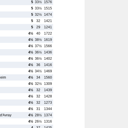
5
33½
1576
5
33½
1515
5
32½
1474
5
32
1421
5
29
1241
4½
40
1722
4½
38½
1619
4½
37½
1566
4½
36½
1436
4½
36½
1402
4½
36
1416
4½
34½
1469
heim
4½
34
1560
4½
32½
1309
4½
32
1439
4½
32
1428
4½
32
1273
4½
31
1344
 d'Avray
4½
28½
1374
4½
26½
1316
4
37
1425