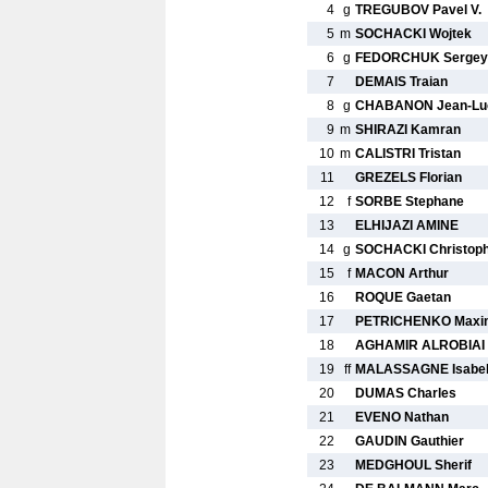
4
g
TREGUBOV Pavel V.
5
m
SOCHACKI Wojtek
6
g
FEDORCHUK Sergey
7
DEMAIS Traian
8
g
CHABANON Jean-Lu
9
m
SHIRAZI Kamran
10
m
CALISTRI Tristan
11
GREZELS Florian
12
f
SORBE Stephane
13
ELHIJAZI AMINE
14
g
SOCHACKI Christop
15
f
MACON Arthur
16
ROQUE Gaetan
17
PETRICHENKO Maxi
18
AGHAMIR ALROBIAI 
19
ff
MALASSAGNE Isabel
20
DUMAS Charles
21
EVENO Nathan
22
GAUDIN Gauthier
23
MEDGHOUL Sherif