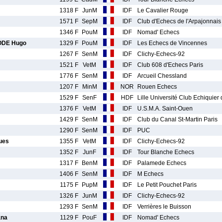
1318 F
JunM
IDF
Le Cavalier Rouge
1571 F
SepM
IDF
Club d'Echecs de l'Arpajonnais
1346 F
PouM
IDF
Nomad' Echecs
DE Hugo
1329 F
PouM
IDF
Les Echecs de Vincennes
1267 F
SenM
IDF
Clichy-Echecs-92
1521 F
VetM
IDF
Club 608 d'Echecs Paris
1776 F
SenM
IDF
Arcueil Chessland
1207 F
MinM
NOR
Rouen Echecs
1529 F
SenF
HDF
Lille Université Club Echiquier
1376 F
VetM
IDF
U.S.M.A. Saint-Ouen
1429 F
SenM
IDF
Club du Canal St-Martin Paris
1290 F
SenM
IDF
PUC
ues
1355 F
VetM
IDF
Clichy-Echecs-92
1352 F
JunF
IDF
Tour Blanche Echecs
1317 F
BenM
IDF
Palamede Echecs
1406 F
SenM
IDF
M Echecs
1175 F
PupM
IDF
Le Petit Pouchet Paris
1326 F
JunM
IDF
Clichy-Echecs-92
1293 F
SenM
IDF
Verrières le Buisson
ana
1129 F
PouF
IDF
Nomad' Echecs