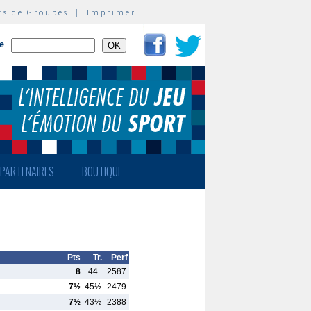
rs de Groupes
|
Imprimer
te
PARTENAIRES
BOUTIQUE
Pts
Tr.
Perf
8
44
2587
7½
45½
2479
7½
43½
2388