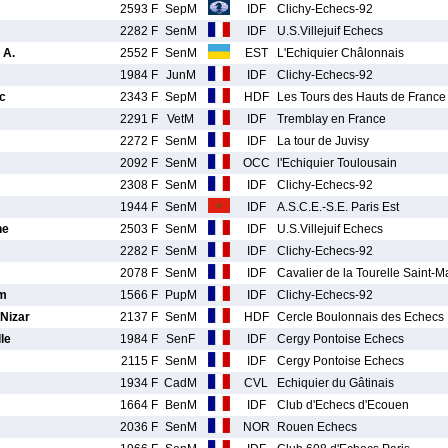
2593 F
SepM
IDF
Clichy-Echecs-92
2282 F
SenM
IDF
U.S.Villejuif Echecs
 A.
2552 F
SenM
EST
L'Echiquier Châlonnais
1984 F
JunM
IDF
Clichy-Echecs-92
c
2343 F
SepM
HDF
Les Tours des Hauts de France
2291 F
VetM
IDF
Tremblay en France
2272 F
SenM
IDF
La tour de Juvisy
2092 F
SenM
OCC
l'Echiquier Toulousain
2308 F
SenM
IDF
Clichy-Echecs-92
1944 F
SenM
IDF
A.S.C.E.-S.E. Paris Est
he
2503 F
SenM
IDF
U.S.Villejuif Echecs
2282 F
SenM
IDF
Clichy-Echecs-92
2078 F
SenM
IDF
Cavalier de la Tourelle Saint-
m
1566 F
PupM
IDF
Clichy-Echecs-92
Nizar
2137 F
SenM
HDF
Cercle Boulonnais des Echecs
le
1984 F
SenF
IDF
Cergy Pontoise Echecs
2115 F
SenM
IDF
Cergy Pontoise Echecs
1934 F
CadM
CVL
Echiquier du Gâtinais
1664 F
BenM
IDF
Club d'Echecs d'Ecouen
2036 F
SenM
NOR
Rouen Echecs