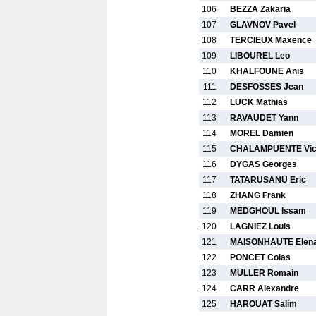
106
BEZZA Zakaria
107
GLAVNOV Pavel
108
TERCIEUX Maxence
109
LIBOUREL Leo
110
KHALFOUNE Anis
111
DESFOSSES Jean
112
LUCK Mathias
113
RAVAUDET Yann
114
MOREL Damien
115
CHALAMPUENTE Vic
116
DYGAS Georges
117
TATARUSANU Eric
118
ZHANG Frank
119
MEDGHOUL Issam
120
LAGNIEZ Louis
121
MAISONHAUTE Elen
122
PONCET Colas
123
MULLER Romain
124
CARR Alexandre
125
HAROUAT Salim