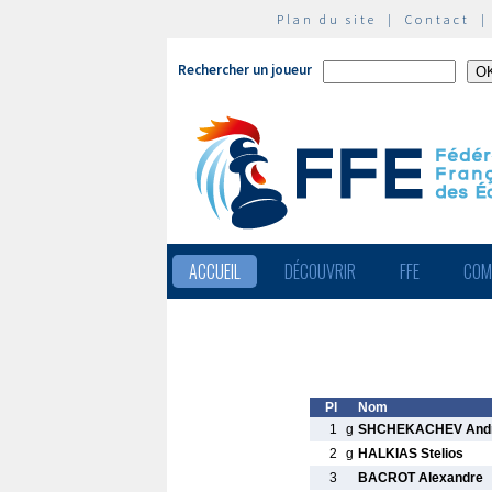
Plan du site
|
Contact
Rechercher un joueur
ACCUEIL
DÉCOUVRIR
FFE
COM
Pl
Nom
1
g
SHCHEKACHEV Andr
2
g
HALKIAS Stelios
3
BACROT Alexandre