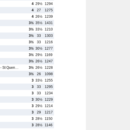
4
29½
1294
4
27
1275
4
26½
1239
3½
35½
1431
3½
33½
1210
3½
33
1303
3½
33
1216
3½
30½
1277
3½
29½
1169
3½
26½
1247
 - St Quen…
3½
26½
1228
3½
26
1098
3
33½
1255
3
33
1295
3
33
1234
3
30½
1229
3
29½
1214
3
29
1217
l
3
28½
1150
3
28½
1146