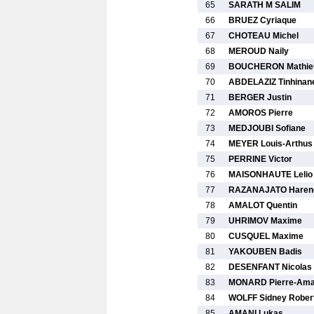
65
SARATH M SALIM
66
BRUEZ Cyriaque
67
CHOTEAU Michel
68
MEROUD Naily
69
BOUCHERON Mathie
70
ABDELAZIZ Tinhinan
71
BERGER Justin
72
AMOROS Pierre
73
MEDJOUBI Sofiane
74
MEYER Louis-Arthus
75
PERRINE Victor
76
MAISONHAUTE Lelio
77
RAZANAJATO Hare
78
AMALOT Quentin
79
UHRIMOV Maxime
80
CUSQUEL Maxime
81
YAKOUBEN Badis
82
DESENFANT Nicolas
83
MONARD Pierre-Ama
84
WOLFF Sidney Rober
85
AMANI Lukas