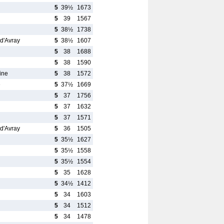
5
39½
1673
5
39
1567
5
38½
1738
 d'Avray
5
38½
1607
5
38
1688
5
38
1590
ine
5
38
1572
e
5
37½
1669
5
37
1756
5
37
1632
5
37
1571
 d'Avray
5
36
1505
5
35½
1627
5
35½
1558
5
35½
1554
5
35
1628
5
34½
1412
5
34
1603
5
34
1512
5
34
1478