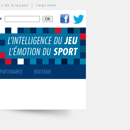
rs de Groupes
|
Imprimer
te
PARTENAIRES
BOUTIQUE