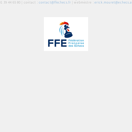
01 39 44 65 80
| contact :
contact@ffechecs.fr
| webmestre :
erick.mouret@echecs.as