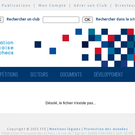
|
Publications
|
Mon Compte
|
Gérer son Club
|
Directeu
Rechercher un club
Rechercher dans le si
PÉTITIONS
SECTEURS
DOCUMENTS
DÉVELOPPEMENT
Désolé, le fichier n'existe pas...
Copyright © 2015 FFE |
Mentions légales
|
Protection des données
Fédération Française des Echecs |
6 rue de l'Eglise | 92600 ASNIERES SUR SEINE