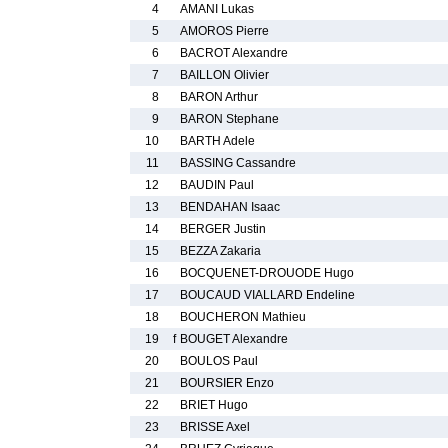
4
AMANI Lukas
5
AMOROS Pierre
6
BACROT Alexandre
7
BAILLON Olivier
8
BARON Arthur
9
BARON Stephane
10
BARTH Adele
11
BASSING Cassandre
12
BAUDIN Paul
13
BENDAHAN Isaac
14
BERGER Justin
15
BEZZA Zakaria
16
BOCQUENET-DROUODE Hugo
17
BOUCAUD VIALLARD Endeline
18
BOUCHERON Mathieu
19
f
BOUGET Alexandre
20
BOULOS Paul
21
BOURSIER Enzo
22
BRIET Hugo
23
BRISSE Axel