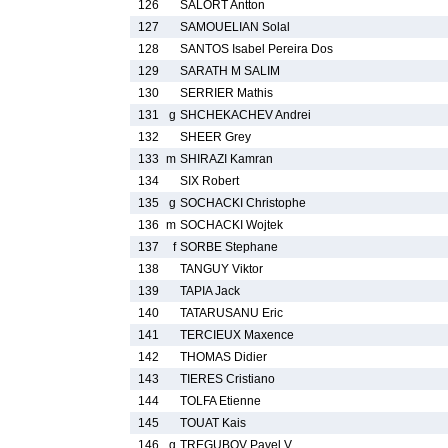
126
SALORT Antton
127
SAMOUELIAN Solal
128
SANTOS Isabel Pereira Dos
129
SARATH M SALIM
130
SERRIER Mathis
131
g
SHCHEKACHEV Andrei
132
SHEER Grey
133
m
SHIRAZI Kamran
134
SIX Robert
135
g
SOCHACKI Christophe
136
m
SOCHACKI Wojtek
137
f
SORBE Stephane
138
TANGUY Viktor
139
TAPIA Jack
140
TATARUSANU Eric
141
TERCIEUX Maxence
142
THOMAS Didier
143
TIERES Cristiano
144
TOLFA Etienne
145
TOUAT Kais
146
g
TREGUBOV Pavel V.