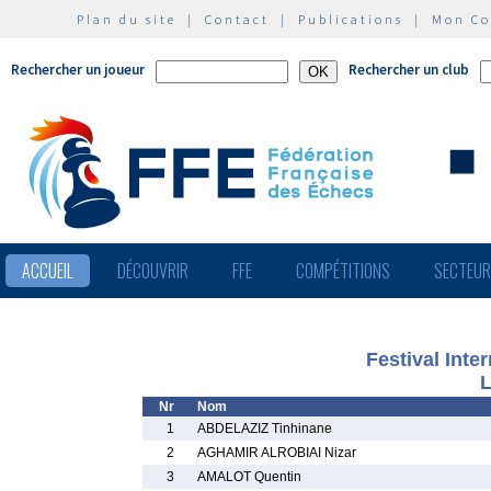
Plan du site
|
Contact
|
Publications
|
Mon C
Rechercher un joueur
Rechercher un club
ACCUEIL
DÉCOUVRIR
FFE
COMPÉTITIONS
SECTEU
Festival Inte
L
Nr
Nom
1
ABDELAZIZ Tinhinane
2
AGHAMIR ALROBIAI Nizar
3
AMALOT Quentin