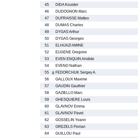
45
DIDA Kouider
46
DUDOGNON Marc
47
DUFRAISSE Matteo
48
DUMAS Charles
49
DYGAS Arthur
50
DYGAS Georges
51
ELHIJAZI AMINE
52
EUGENE Gregoire
53
EVEN ENQUIN Aristide
54
EVENO Nathan
55
g
FEDORCHUK Sergey A.
56
GALLOUX Maxime
57
GAUDIN Gauthier
58
GAZIELLO Marc
59
GHESQUIERE Louis
60
GLAVNOV Emma
61
GLAVNOV Pavel
62
GOSSELIN Yoann
63
GREZELS Florian
64
GUILLOU Paul