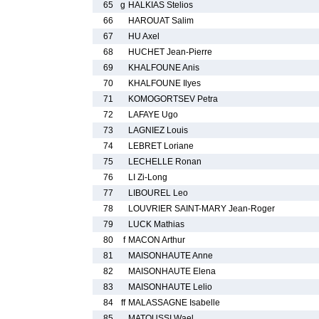
65
g
HALKIAS Stelios
66
HAROUAT Salim
67
HU Axel
68
HUCHET Jean-Pierre
69
KHALFOUNE Anis
70
KHALFOUNE Ilyes
71
KOMOGORTSEV Petra
72
LAFAYE Ugo
73
LAGNIEZ Louis
74
LEBRET Loriane
75
LECHELLE Ronan
76
LI Zi-Long
77
LIBOUREL Leo
78
LOUVRIER SAINT-MARY Jean-Roger
79
LUCK Mathias
80
f
MACON Arthur
81
MAISONHAUTE Anne
82
MAISONHAUTE Elena
83
MAISONHAUTE Lelio
84
ff
MALASSAGNE Isabelle
85
MATOUSSI Wael