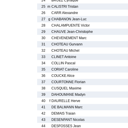
24
BRUEZ Cyriaque
25
m
CALISTRI Tristan
26
CARR Alexandre
27
g
CHABANON Jean-Luc
28
CHALAMPUENTE Victor
29
CHAUVE Jean-Christophe
30
CHEVENEMENT Marc
31
CHOTEAU Gurvann
32
CHOTEAU Michel
33
CLINET Antoine
34
COLLIN Pascal
35
CORIAT Caroline
36
COUCKE Alice
37
COURTONNE Florian
38
CUSQUEL Maxime
39
DAHOUMANE Madyn
40
f
DAURELLE Herve
41
DE BALMANN Marc
42
DEMAIS Traian
43
DESENFANT Nicolas
44
DESFOSSES Jean