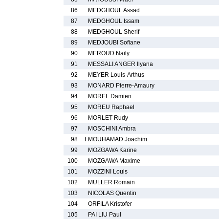
86
MEDGHOUL Assad
87
MEDGHOUL Issam
88
MEDGHOUL Sherif
89
MEDJOUBI Sofiane
90
MEROUD Naily
91
MESSALI ANGER Ilyana
92
MEYER Louis-Arthus
93
MONARD Pierre-Amaury
94
MOREL Damien
95
MOREU Raphael
96
MORLET Rudy
97
MOSCHINI Ambra
98
f
MOUHAMAD Joachim
99
MOZGAWA Karine
100
MOZGAWA Maxime
101
MOZZINI Louis
102
MULLER Romain
103
NICOLAS Quentin
104
ORFILA Kristofer
105
PAI LIU Paul