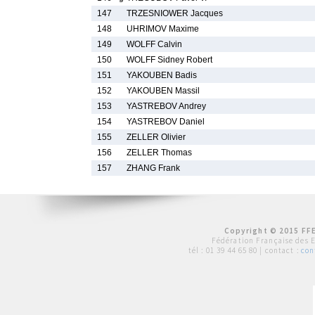
147
TRZESNIOWER Jacques
148
UHRIMOV Maxime
149
WOLFF Calvin
150
WOLFF Sidney Robert
151
YAKOUBEN Badis
152
YAKOUBEN Massil
153
YASTREBOV Andrey
154
YASTREBOV Daniel
155
ZELLER Olivier
156
ZELLER Thomas
157
ZHANG Frank
Copyright © 2015 FFE
Fédération Française des 
tél :
01 39 44 65 80
| contact :
con