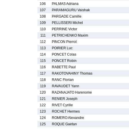
106
PALMAS Adriana
107
PARAMAGURU Vaishak
108
PARGADE Camille
109
PELLISSERI Michel
110
PERRINE Victor
111
PETRICHENKO Maxim
112
PINCON Pierrot
113
POIRIER Luc
114
PONCET Colas
115
PONCET Robin
116
RABETTE Paul
117
RAKOTOVAHINY Thomas
118
RANC Florian
119
RAVAUDET Yann
120
RAZANAJATO Harenome
121
RENIER Joseph
122
RIVET Cyrille
123
ROCHET Hermes
124
ROMERO Alexandre
125
ROQUE Gaetan