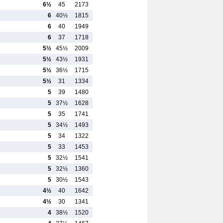
6½
45
2173
6
40½
1815
6
40
1949
6
37
1718
5½
45½
2009
5½
43½
1931
5½
36½
1715
5½
31
1334
5
39
1480
5
37½
1628
5
35
1741
5
34½
1493
5
34
1322
5
33
1453
5
32½
1541
5
32½
1360
5
30½
1543
4½
40
1642
4½
30
1341
4
38½
1520