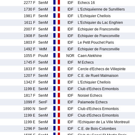
2277 F
SenM
IDF
Echecs 16
1730 F
SenM
IDF
L'Echiquéenne de Survilliers
1981 F
SenM
IDF
L'Echiquier Chellois
1611 F
SenM
IDF
L'Echiquier du Lac Enghien
2007 F
SenM
IDF
Echiquier de Franconville
1908 F
SenM
IDF
Echiquier de Franconville
1803 F
SenM
IDF
Le Petit Pouchet Paris
1492 F
VetM
IDF
Echiquier de Franconville
1055 F
PouM
NOR
Caen Alekhine
1745 F
SenM
IDF
M Echecs
1833 F
SenM
IDF
Cercle d'Echecs de Villepinte
1207 F
SenM
IDF
C.E. de Rueil Malmaison
1342 F
SenM
IDF
L'Echiquier Chellois
1199 E
SenM
IDF
Club d'Echecs Ermontois
1817 F
SenM
IDF
Noisiel Echecs
1099 F
SenF
IDF
Palamede Echecs
1890 N
SenF
IDF
Club d'Echecs Ermontois
1199 E
SenM
IDF
Club d'Echecs Ermontois
1199 E
SenM
IDF
l'Echiquier de La Ville Montreuil
1296 F
SenM
IDF
C.E. de Bois-Colombes