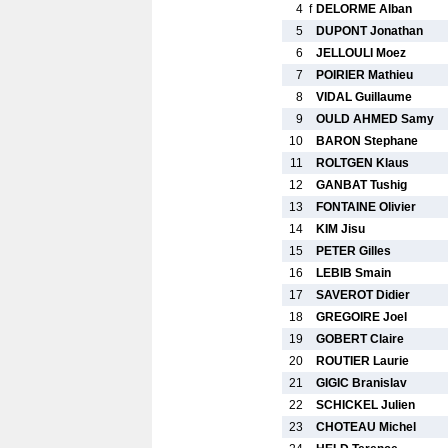
4
f
DELORME Alban
5
DUPONT Jonathan
6
JELLOULI Moez
7
POIRIER Mathieu
8
VIDAL Guillaume
9
OULD AHMED Samy
10
BARON Stephane
11
ROLTGEN Klaus
12
GANBAT Tushig
13
FONTAINE Olivier
14
KIM Jisu
15
PETER Gilles
16
LEBIB Smain
17
SAVEROT Didier
18
GREGOIRE Joel
19
GOBERT Claire
20
ROUTIER Laurie
21
GIGIC Branislav
22
SCHICKEL Julien
23
CHOTEAU Michel