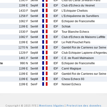
1595 F
SenM
IDF
Club du Canal St-Martin Paris
1199 E
SepM
IDF
Club d'Echecs du Vesinet
1433 F
SepM
IDF
L'Echiquier Chellois
1258 F
SenM
IDF
L'Echiquéenne de Survilliers
1062 F
SenM
IDF
Echiquier de Franconville
1199 E
SenM
IDF
Schlak
1530 F
SepM
IDF
Tour Blanche Echecs
1082 F
SenM
IDF
Club d'Echecs de Maisons Laffitte
1199 E
SenM
IDF
Le Petit Pouchet Paris
1270 N
SenM
IDF
Gambit Roi de Carrieres sur Seine
1229 F
SepM
IDF
Club Echiquier Lapierre d'Argenteu
1461 F
SenM
IDF
C.E. de Rueil Malmaison
te
990 N
SenM
IDF
Echiquier de Franconville
1199 E
SenM
IDF
Carré Magique
1199 E
SenM
IDF
Gambit Roi de Carrieres sur Seine
1199 E
SepM
IDF
Chess Echecs 93
1199 E
SenF
IDF
Noisiel Echecs
Copyright © 2015 FFE |
Mentions légales
|
Protection des données