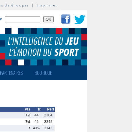
rs de Groupes
|
Imprimer
te
PARTENAIRES
BOUTIQUE
Pts
Tr.
Perf
7½
44
2304
7½
42
2242
7
43½
2143