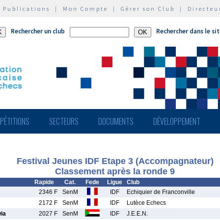
|
Publications
|
Mon Compte
|
Gérer son Club
|
Directeu
Rechercher un club
Rechercher dans le si
PÉTITIONS
SECTEURS
DOCUMENTS
DÉVELOPPEMENT
Festival Jeunes IDF Etape 3 (Accompagnateur)
Classement après la ronde 9
Rapide
Cat.
Fede
Ligue
Club
2346 F
SenM
IDF
Echiquier de Franconville
2172 F
SenM
IDF
Lutèce Echecs
ia
2027 F
SenM
IDF
J.E.E.N.