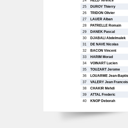
24
HELD Terence
25
DUROY Thierry
26
TRIDON Olivier
27
LAUER Alban
28
PATRELLE Romain
29
DANEK Pascal
30
DJABALI Abdelmalek
31
DE NAVE Nicolas
32
BACON Vincent
33
HARIM Morad
34
VOINART Lucien
35
TOUZART Jerome
36
LOUARME Jean-Baptis
37
VALERY Jean Francois
38
CHAKIR Mehdi
39
ATTAL Frederic
40
KNOP Deborah