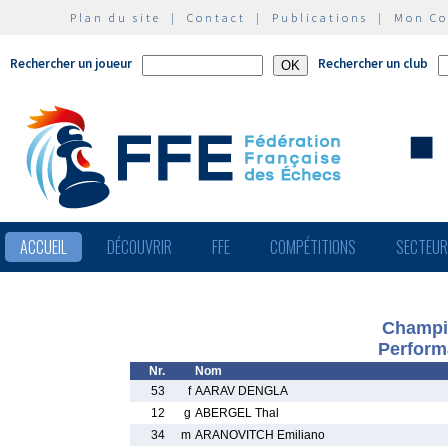
Plan du site
|
Contact
|
Publications
|
Mon C
Rechercher un joueur
Rechercher un club
ACCUEIL
DÉCOUVRIR
FFE
COMPÉTITIONS
SECTEU
Champio
Perform
Nr.
Nom
53
f
AARAV DENGLA
12
g
ABERGEL Thal
34
m
ARANOVITCH Emiliano