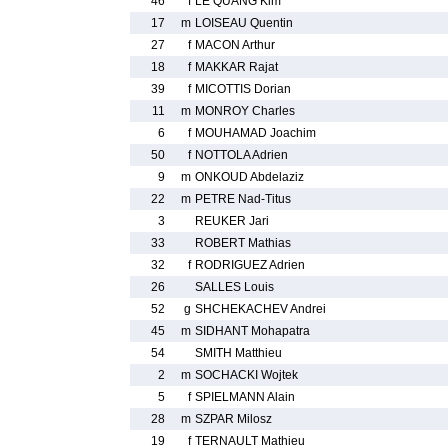
46
f
LE QUANG Kim
17
m
LOISEAU Quentin
27
f
MACON Arthur
18
f
MAKKAR Rajat
39
f
MICOTTIS Dorian
11
m
MONROY Charles
6
f
MOUHAMAD Joachim
50
f
NOTTOLA Adrien
9
m
ONKOUD Abdelaziz
22
m
PETRE Nad-Titus
3
REUKER Jari
33
ROBERT Mathias
32
f
RODRIGUEZ Adrien
26
SALLES Louis
52
g
SHCHEKACHEV Andrei
45
m
SIDHANT Mohapatra
54
SMITH Matthieu
2
m
SOCHACKI Wojtek
5
f
SPIELMANN Alain
28
m
SZPAR Milosz
19
f
TERNAULT Mathieu