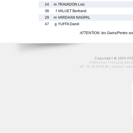
24
m
TRAVADON Loic
38
f
VALUET Bertrand
29
m
VARDAAN NAGPAL
47
g
YUFFA Daniil
ATTENTION: les Gains/Pertes sont
Copyright © 2015 FFE
Fédération Française des 
tél :
01 39 44 65 80
| contact :
con