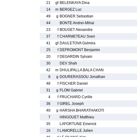
21
gf
BELENKAYA Dina
14
m
BERGEZ Luc
49
g
BOGNER Sebastian
44
BONTE Andrei-Mihai
23
f
BOUGET Alexandre
37
f
CHARMETEAU Sven
41
gf
DAULETOVA Gulmira
25
f
DEFROMONT Benjamin
20
f
DEGARDIN Sylvain
30
DEV Shah
42
m
DHULIPALLA BALA CHAN
8
g
DOURERASSOU Jonathan
48
f
FISCHER Daniel
31
g
FLOM Gabriel
4
f
FRUCHARD Cyrille
36
f
GIREL Joseph
40
g
HARSHA BHARATHAKOTI
7
HINGOUET Matthieu
35
LAFORTUNE Emerick
16
f
LAMORELLE Julien