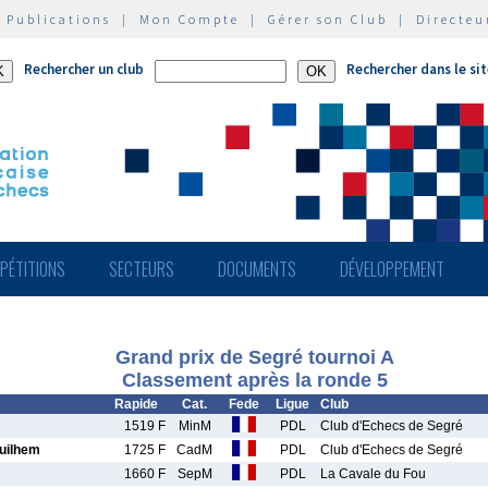
|
Publications
|
Mon Compte
|
Gérer son Club
|
Directeu
Rechercher un club
Rechercher dans le si
PÉTITIONS
SECTEURS
DOCUMENTS
DÉVELOPPEMENT
Grand prix de Segré tournoi A
Classement après la ronde 5
Rapide
Cat.
Fede
Ligue
Club
1519 F
MinM
PDL
Club d'Echecs de Segré
uilhem
1725 F
CadM
PDL
Club d'Echecs de Segré
1660 F
SepM
PDL
La Cavale du Fou