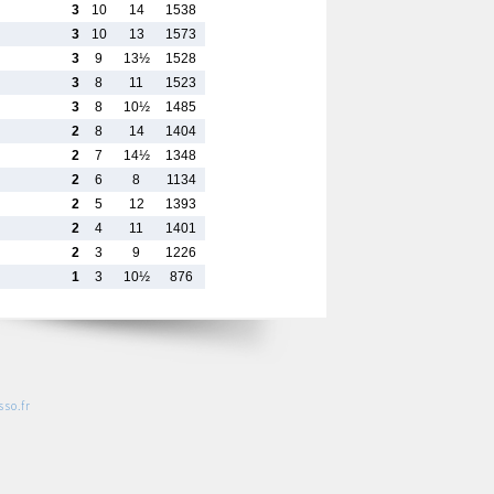
3
10
14
1538
3
10
13
1573
3
9
13½
1528
3
8
11
1523
3
8
10½
1485
2
8
14
1404
2
7
14½
1348
2
6
8
1134
2
5
12
1393
2
4
11
1401
2
3
9
1226
1
3
10½
876
so.fr