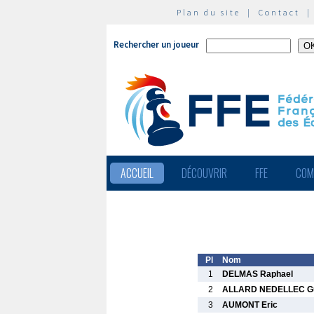
Plan du site
|
Contact
Rechercher un joueur
ACCUEIL
DÉCOUVRIR
FFE
COM
Pl
Nom
1
DELMAS Raphael
2
ALLARD NEDELLEC G
3
AUMONT Eric