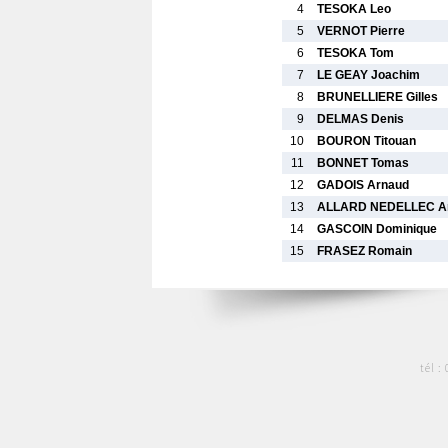
4
TESOKA Leo
5
VERNOT Pierre
6
TESOKA Tom
7
LE GEAY Joachim
8
BRUNELLIERE Gilles
9
DELMAS Denis
10
BOURON Titouan
11
BONNET Tomas
12
GADOIS Arnaud
13
ALLARD NEDELLEC A
14
GASCOIN Dominique
15
FRASEZ Romain
tél :