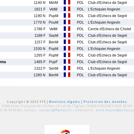
1140 N
MinM
PDL
Club d'Echecs de Segré
1821 F
VetM
PDL
L'Echiquier Angevin
1190 N
PupM
PDL
Club d'Echecs de Segré
1770 N
PouM
PDL
L'Echiquier Angevin
1786 F
VetM
PDL
Cercle d'Echecs de Cholet
1188 F
SepM
PDL
Club d'Echecs de Segré
1157 F
BenM
PDL
Club d'Echecs de Segré
1530 N
PupM
PDL
L'Echiquier Angevin
1265 F
PupM
PDL
Club d'Echecs de Segré
nna
1485 F
PupF
PDL
Club d'Echecs de Segré
1322 F
SenM
PDL
L'Echiquier Angevin
1280 N
BenM
PDL
Club d'Echecs de Segré
Copyright © 2015 FFE |
Mentions légales
|
Protection des données
Fédération Française des Echecs |
6 rue de l'Eglise | 92600 ASNIERES SUR SEINE
01 39 44 65 80
| contact :
contact@ffechecs.fr
| webmestre :
erick.mouret@echecs.as