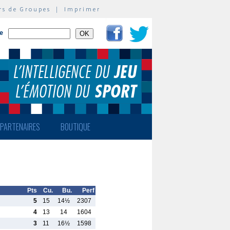
rs de Groupes
|
Imprimer
te
PARTENAIRES
BOUTIQUE
Pts
Cu.
Bu.
Perf
5
15
14½
2307
4
13
14
1604
3
11
16½
1598