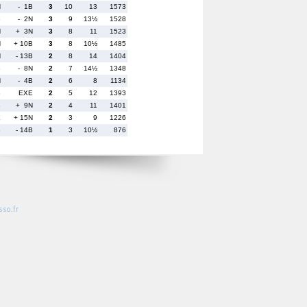
N
- 1B
3
10
13
1573
B
- 2N
3
9
13½
1528
N
+ 3N
3
8
11
1523
N
+ 10B
3
8
10½
1485
N
- 13B
2
8
14
1404
B
- 8N
2
7
14½
1348
N
- 4B
2
6
8
1134
B
EXE
2
5
12
1393
B
+ 9N
2
4
11
1401
E
+ 15N
2
3
9
1226
B
- 14B
1
3
10½
876
so.fr