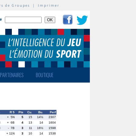
rs de Groupes
|
Imprimer
te
PARTENAIRES
BOUTIQUE
4
R 5
Pts
Cu.
Bu.
Perf
B
+ 5N
5
15
14½
2307
N
+ 6B
4
13
14
1604
N
- 7B
3
11
16½
1598
B
+ 11N
3
10
14
1538