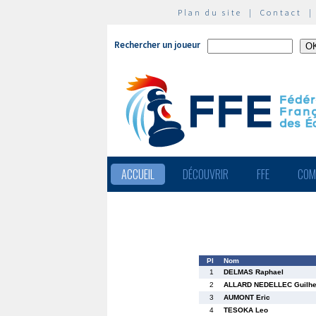
Plan du site
|
Contact
Rechercher un joueur
ACCUEIL
DÉCOUVRIR
FFE
COM
Pl
Nom
1
DELMAS Raphael
2
ALLARD NEDELLEC Guilh
3
AUMONT Eric
4
TESOKA Leo