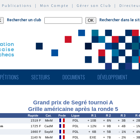
|
Publications
|
Mon Compte
|
Gérer son Club
|
Directeu
Rechercher un club
Rechercher dans le si
PÉTITIONS
SECTEURS
DOCUMENTS
DÉVELOPPEMENT
Grand prix de Segré tournoi A
Grille américaine après la ronde 5
Rapide
Cat.
Fede
Ligue
R 1
R 2
R 3
R 
1519 F
MinM
PDL
+ 10B
+ 8N
+ 3B
+ 2
em
1725 F
CadM
PDL
+ 12N
+ 9B
+ 4B
- 1
1660 F
SepM
PDL
+ 6B
+ 5B
- 1N
+ 4
1140 N
MinM
PDL
EXE
+ 7B
- 2N
- 3