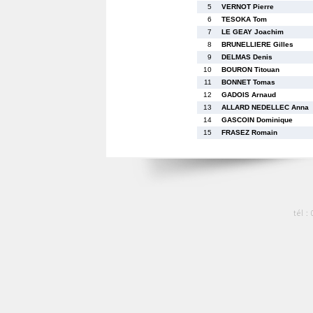
5
VERNOT Pierre
6
TESOKA Tom
7
LE GEAY Joachim
8
BRUNELLIERE Gilles
9
DELMAS Denis
10
BOURON Titouan
11
BONNET Tomas
12
GADOIS Arnaud
13
ALLARD NEDELLEC Anna
14
GASCOIN Dominique
15
FRASEZ Romain
tél :