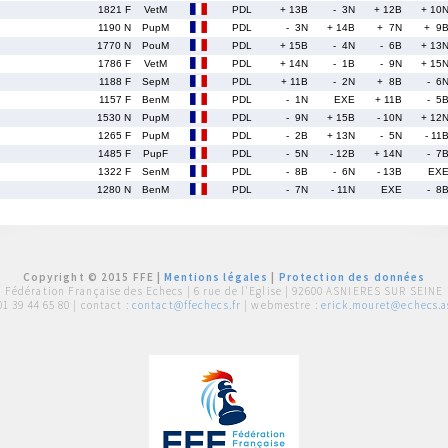
1821 F
VetM
PDL
+ 13B
- 3N
+ 12B
+ 10
1190 N
PupM
PDL
- 3N
+ 14B
+ 7N
+ 9
1770 N
PouM
PDL
+ 15B
- 4N
- 6B
+ 13
1786 F
VetM
PDL
+ 14N
- 1B
- 9N
+ 15
1188 F
SepM
PDL
+ 11B
- 2N
+ 8B
- 6
1157 F
BenM
PDL
- 1N
EXE
+ 11B
- 5
1530 N
PupM
PDL
- 9N
+ 15B
- 10N
+ 12
1265 F
PupM
PDL
- 2B
+ 13N
- 5N
- 11
1485 F
PupF
PDL
- 5N
- 12B
+ 14N
- 7
1322 F
SenM
PDL
- 8B
- 6N
- 13B
EX
1280 N
BenM
PDL
- 7N
- 11N
EXE
- 8
Copyright © 2015 FFE |
Mentions légales
|
Protection des données
Fédération Française des Echecs |
6 rue de l'Eglise | 92600 ASNIERES SUR SEINE
01 39 44 65 80
| contact :
contact@ffechecs.fr
| webmestre :
erick.mouret@echecs.as