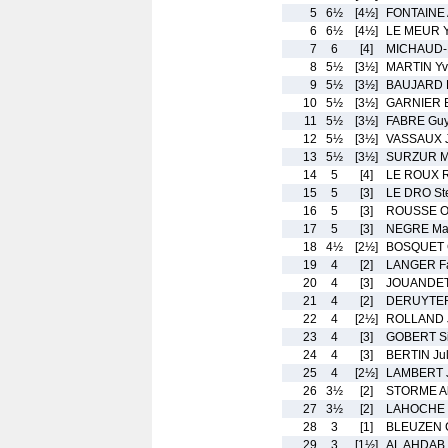
5
6½
[4½]
FONTAINE 
6
6½
[4½]
LE MEUR 
7
6
[4]
MICHAUD-
8
5½
[3½]
MARTIN Y
9
5½
[3½]
BAUJARD 
10
5½
[3½]
GARNIER E
11
5½
[3½]
FABRE Gu
12
5½
[3½]
VASSAUX J
13
5½
[3½]
SURZUR M
14
5
[4]
LE ROUX R
15
5
[3]
LE DRO St
16
5
[3]
ROUSSE Ol
17
5
[3]
NEGRE Ma
18
4½
[2½]
BOSQUET 
19
4
[2]
LANGER Fa
20
4
[3]
JOUANDET
21
4
[2]
DERUYTER
22
4
[2½]
ROLLAND J
23
4
[3]
GOBERT S
24
4
[3]
BERTIN Ju
25
4
[2½]
LAMBERT 
26
3½
[2]
STORME Al
27
3½
[2]
LAHOCHE T
28
3
[1]
BLEUZEN C
29
3
[1½]
AL AHDAB