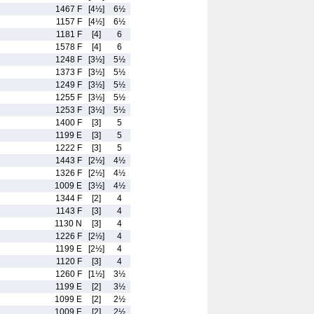
1467 F
[4½]
6½
1157 F
[4½]
6½
1181 F
[4]
6
1578 F
[4]
6
1248 F
[3½]
5½
1373 F
[3½]
5½
1249 F
[3½]
5½
1255 F
[3½]
5½
1253 F
[3½]
5½
1400 F
[3]
5
1199 E
[3]
5
1222 F
[3]
5
1443 F
[2½]
4½
1326 F
[2½]
4½
1009 E
[3½]
4½
1344 F
[2]
4
1143 F
[3]
4
1130 N
[3]
4
1226 F
[2½]
4
1199 E
[2½]
4
1120 F
[3]
4
1260 F
[1½]
3½
1199 E
[2]
3½
1099 E
[2]
2½
1009 E
[2]
2½