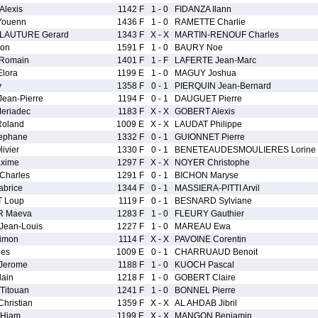
Alexis
1142 F
1 - 0
FIDANZA Ilann
Youenn
1436 F
1 - 0
RAMETTE Charlie
LAUTURE Gerard
1343 F
X - X
MARTIN-RENOUF Charles
von
1591 F
1 - 0
BAURY Noe
Romain
1401 F
1 - F
LAFERTE Jean-Marc
lora
1199 E
1 - 0
MAGUY Joshua
y
1358 F
0 - 1
PIERQUIN Jean-Bernard
ean-Pierre
1194 F
0 - 1
DAUGUET Pierre
eriadec
1183 F
X - X
GOBERT Alexis
oland
1009 E
X - X
LAUDAT Philippe
ephane
1332 F
0 - 1
GUIONNET Pierre
ivier
1330 F
0 - 1
BENETEAUDESMOULIERES Lorine
xime
1297 F
X - X
NOYER Christophe
Charles
1291 F
0 - 1
BICHON Maryse
brice
1344 F
0 - 1
MASSIERA-PITTI Arvil
 Loup
1119 F
0 - 1
BESNARD Sylviane
 Maeva
1283 F
1 - 0
FLEURY Gauthier
ean-Louis
1227 F
1 - 0
MAREAU Ewa
imon
1114 F
X - X
PAVOINE Corentin
les
1009 E
0 - 1
CHARRUAUD Benoit
Jerome
1188 F
1 - 0
KUOCH Pascal
ain
1218 F
1 - 0
GOBERT Claire
itouan
1241 F
1 - 0
BONNEL Pierre
hristian
1359 F
X - X
AL AHDAB Jibril
 Hiam
1199 E
X - X
MANGON Benjamin