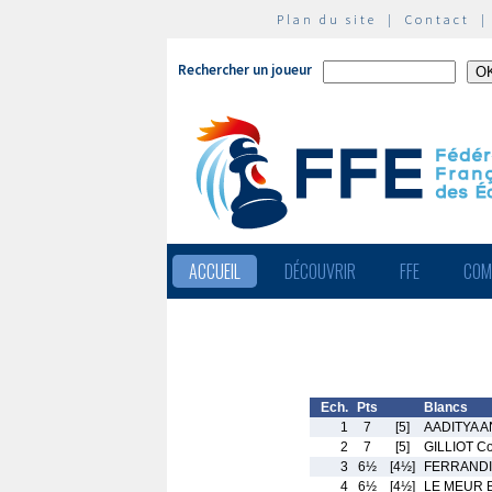
Plan du site
|
Contact
Rechercher un joueur
ACCUEIL
DÉCOUVRIR
FFE
COM
Ech.
Pts
Blancs
1
7
[5]
AADITYA 
2
7
[5]
GILLIOT Co
3
6½
[4½]
FERRANDI 
4
6½
[4½]
LE MEUR B