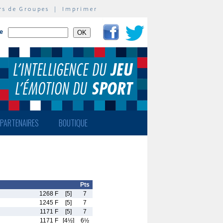
rs de Groupes
|
Imprimer
te
PARTENAIRES
BOUTIQUE
Pts
1268 F
[5]
7
1245 F
[5]
7
1171 F
[5]
7
1171 F
[4½]
6½