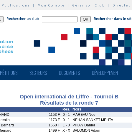
|
Publications
|
Mon Compte
|
Gérer son Club
|
Directeu
Rechercher un club
Rechercher dans le si
PÉTITIONS
SECTEURS
DOCUMENTS
DÉVELOPPEMENT
Open international de Liffre - Tournoi B
Résultats de la ronde 7
Res.
Noirs
ANAND
1153 F
0 - 1
MAREAU Noe
rentin
1173 F
0 - 1
NEHAN SANKET MEHTA
Bernard
1560 F
1 - 0
PIHAN Daniel
ernard
1499 F
X - X
SALOMON Adam