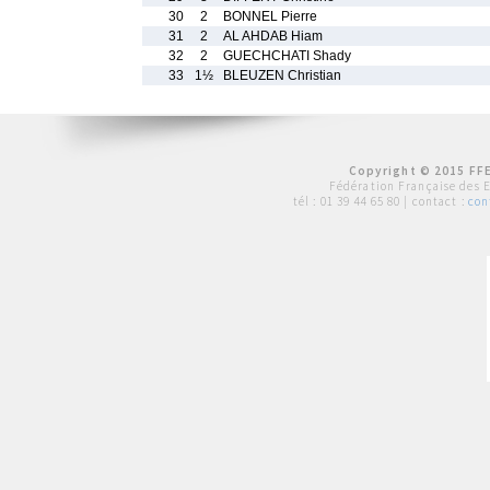
30
2
BONNEL Pierre
31
2
AL AHDAB Hiam
32
2
GUECHCHATI Shady
33
1½
BLEUZEN Christian
Copyright © 2015 FFE
Fédération Française des 
tél :
01 39 44 65 80
| contact :
con