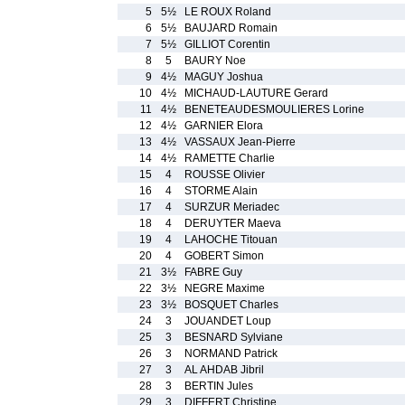
5
5½
LE ROUX Roland
6
5½
BAUJARD Romain
7
5½
GILLIOT Corentin
8
5
BAURY Noe
9
4½
MAGUY Joshua
10
4½
MICHAUD-LAUTURE Gerard
11
4½
BENETEAUDESMOULIERES Lorine
12
4½
GARNIER Elora
13
4½
VASSAUX Jean-Pierre
14
4½
RAMETTE Charlie
15
4
ROUSSE Olivier
16
4
STORME Alain
17
4
SURZUR Meriadec
18
4
DERUYTER Maeva
19
4
LAHOCHE Titouan
20
4
GOBERT Simon
21
3½
FABRE Guy
22
3½
NEGRE Maxime
23
3½
BOSQUET Charles
24
3
JOUANDET Loup
25
3
BESNARD Sylviane
26
3
NORMAND Patrick
27
3
AL AHDAB Jibril
28
3
BERTIN Jules
29
3
DIFFERT Christine