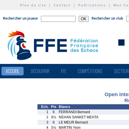
Plan du site
|
Contact
|
Publications
|
Mon C
Rechercher un joueur
Rechercher un club
ACCUEIL
DÉCOUVRIR
FFE
COMPÉTITIONS
SECTEU
Open inter
R
Ech.
Pts
Blancs
1
6
FERRANDI Bernard
2
6½
NEHAN SANKET MEHTA
3
6
LE MEUR Bernard
4
5½
MARTIN Yvon