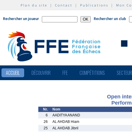
Plan du site
|
Contact
|
Publications
|
Mon C
Rechercher un joueur
Rechercher un club
ACCUEIL
DÉCOUVRIR
FFE
COMPÉTITIONS
SECTEU
Open inter
Perform
Nr.
Nom
6
AADITYA ANAND
26
AL AHDAB Hiam
25
AL AHDAB Jibril