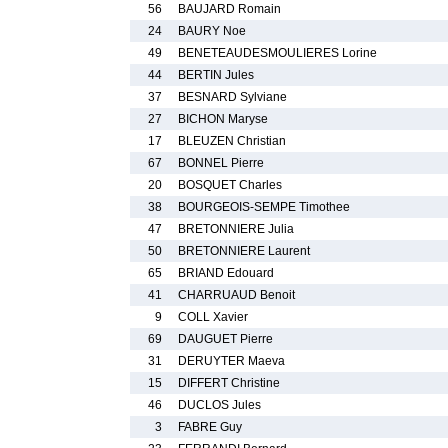
56
BAUJARD Romain
24
BAURY Noe
49
BENETEAUDESMOULIERES Lorine
44
BERTIN Jules
37
BESNARD Sylviane
27
BICHON Maryse
17
BLEUZEN Christian
67
BONNEL Pierre
20
BOSQUET Charles
38
BOURGEOIS-SEMPE Timothee
47
BRETONNIERE Julia
50
BRETONNIERE Laurent
65
BRIAND Edouard
41
CHARRUAUD Benoit
9
COLL Xavier
69
DAUGUET Pierre
31
DERUYTER Maeva
15
DIFFERT Christine
46
DUCLOS Jules
3
FABRE Guy