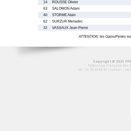
14
ROUSSE Olivier
63
SALOMON Adam
40
STORME Alain
62
SURZUR Meriadec
32
VASSAUX Jean-Pierre
ATTENTION: les Gains/Pertes sont
Copyright © 2015 FFE
Fédération Française des 
tél :
01 39 44 65 80
| contact :
con