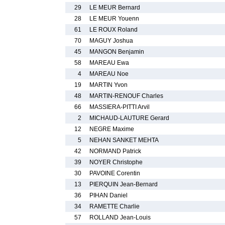
29
LE MEUR Bernard
28
LE MEUR Youenn
61
LE ROUX Roland
70
MAGUY Joshua
45
MANGON Benjamin
58
MAREAU Ewa
4
MAREAU Noe
19
MARTIN Yvon
48
MARTIN-RENOUF Charles
66
MASSIERA-PITTI Arvil
2
MICHAUD-LAUTURE Gerard
12
NEGRE Maxime
5
NEHAN SANKET MEHTA
42
NORMAND Patrick
39
NOYER Christophe
30
PAVOINE Corentin
13
PIERQUIN Jean-Bernard
36
PIHAN Daniel
34
RAMETTE Charlie
57
ROLLAND Jean-Louis