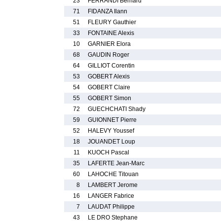
23
FERRANDI Bernard
71
FIDANZA Ilann
51
FLEURY Gauthier
33
FONTAINE Alexis
10
GARNIER Elora
68
GAUDIN Roger
64
GILLIOT Corentin
53
GOBERT Alexis
54
GOBERT Claire
55
GOBERT Simon
72
GUECHCHATI Shady
59
GUIONNET Pierre
52
HALEVY Youssef
18
JOUANDET Loup
11
KUOCH Pascal
35
LAFERTE Jean-Marc
60
LAHOCHE Titouan
8
LAMBERT Jerome
16
LANGER Fabrice
7
LAUDAT Philippe
43
LE DRO Stephane