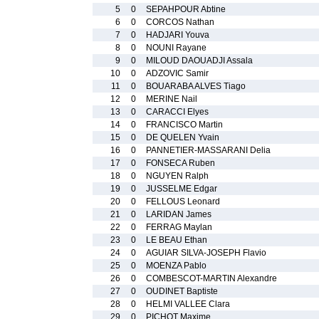
5
0
SEPAHPOUR Abtine
6
0
CORCOS Nathan
7
0
HADJARI Youva
8
0
NOUNI Rayane
9
0
MILOUD DAOUADJI Assala
10
0
ADZOVIC Samir
11
0
BOUARABA ALVES Tiago
12
0
MERINE Nail
13
0
CARACCI Elyes
14
0
FRANCISCO Martin
15
0
DE QUELEN Yvain
16
0
PANNETIER-MASSARANI Delia
17
0
FONSECA Ruben
18
0
NGUYEN Ralph
19
0
JUSSELME Edgar
20
0
FELLOUS Leonard
21
0
LARIDAN James
22
0
FERRAG Maylan
23
0
LE BEAU Ethan
24
0
AGUIAR SILVA-JOSEPH Flavio
25
0
MOENZA Pablo
26
0
COMBESCOT-MARTIN Alexandre
27
0
OUDINET Baptiste
28
0
HELMI VALLEE Clara
29
0
PICHOT Maxime