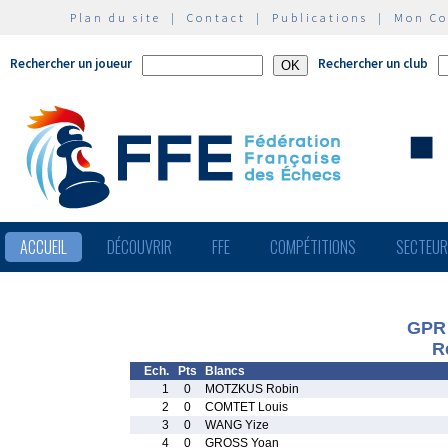
Plan du site
|
Contact
|
Publications
|
Mon C
Rechercher un joueur
Rechercher un club
ACCUEIL
DÉCOUVRIR
FFE
COMPÉTITIONS
SECTEU
GPR
R
Ech.
Pts
Blancs
1
0
MOTZKUS Robin
2
0
COMTET Louis
3
0
WANG Yize
4
0
GROSS Yoan