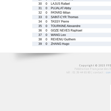
30
0
LAJUS Rafael
31
0
PUJALAT Abby
32
0
PATARD Milan
33
0
SAINT-CYR Thomas
34
0
TASSY Pierre
35
0
TOURKINE Alexandre
36
0
GOZE NEVES Raphael
37
0
WANG Leo
38
0
REVENU Guilhem
39
0
ZHANG Hugo
Copyright © 2015 FFE
Fédération Française des 
tél :
01 39 44 65 80
| contact :
con