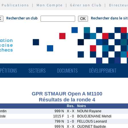
|
Publications
|
Mon Compte
|
Gérer son Club
|
Directeu
Rechercher un club
Rechercher dans le si
PÉTITIONS
SECTEURS
DOCUMENTS
DÉVELOPPEMENT
GPR STMAUR Open A M1100
Résultats de la ronde 4
Res.
Noirs
ntin
999 N
X - X
NOUNI Rayane
iste
1015 F
1 - 0
BOUDJENANE Mehdi
799 N
1 - 0
FELLOUS Leonard
999 N
X - X
OUDINET Baptiste