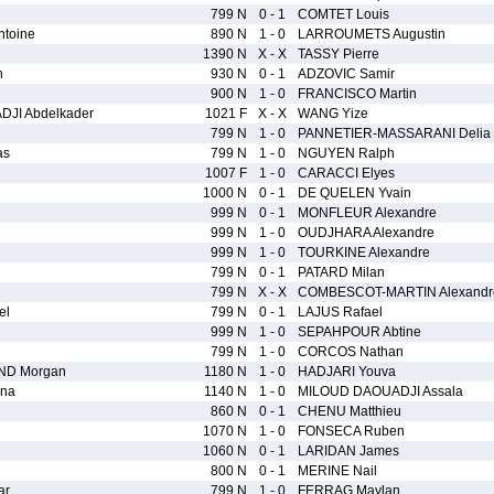
799 N
0 - 1
COMTET Louis
toine
890 N
1 - 0
LARROUMETS Augustin
1390 N
X - X
TASSY Pierre
n
930 N
0 - 1
ADZOVIC Samir
900 N
1 - 0
FRANCISCO Martin
JI Abdelkader
1021 F
X - X
WANG Yize
799 N
1 - 0
PANNETIER-MASSARANI Delia
as
799 N
1 - 0
NGUYEN Ralph
1007 F
1 - 0
CARACCI Elyes
1000 N
0 - 1
DE QUELEN Yvain
999 N
0 - 1
MONFLEUR Alexandre
999 N
1 - 0
OUDJHARA Alexandre
999 N
1 - 0
TOURKINE Alexandre
799 N
0 - 1
PATARD Milan
799 N
X - X
COMBESCOT-MARTIN Alexandr
el
799 N
0 - 1
LAJUS Rafael
999 N
1 - 0
SEPAHPOUR Abtine
799 N
1 - 0
CORCOS Nathan
ND Morgan
1180 N
1 - 0
HADJARI Youva
na
1140 N
1 - 0
MILOUD DAOUADJI Assala
860 N
0 - 1
CHENU Matthieu
1070 N
1 - 0
FONSECA Ruben
1060 N
0 - 1
LARIDAN James
800 N
0 - 1
MERINE Nail
ar
799 N
1 - 0
FERRAG Maylan