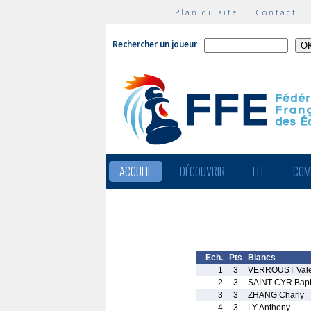
Plan du site
|
Contact
Rechercher un joueur
ACCUEIL
DÉCOUVRIR
FFE
COM
Ech.
Pts
Blancs
1
3
VERROUST Vale
2
3
SAINT-CYR Bapt
3
3
ZHANG Charly
4
3
LY Anthony