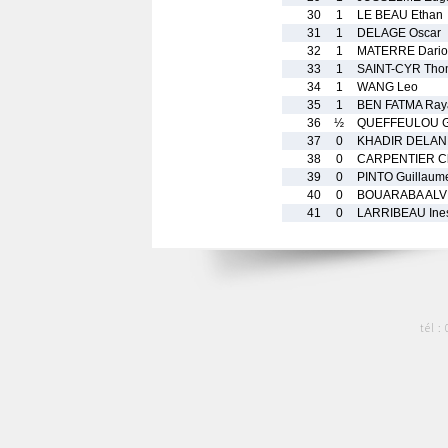
30
1
LE BEAU Ethan
31
1
DELAGE Oscar
32
1
MATERRE Dario
33
1
SAINT-CYR Tho
34
1
WANG Leo
35
1
BEN FATMA Ray
36
½
QUEFFEULOU Ga
37
0
KHADIR DELANN
38
0
CARPENTIER C
39
0
PINTO Guillaum
40
0
BOUARABA ALVE
41
0
LARRIBEAU Ine
tél :