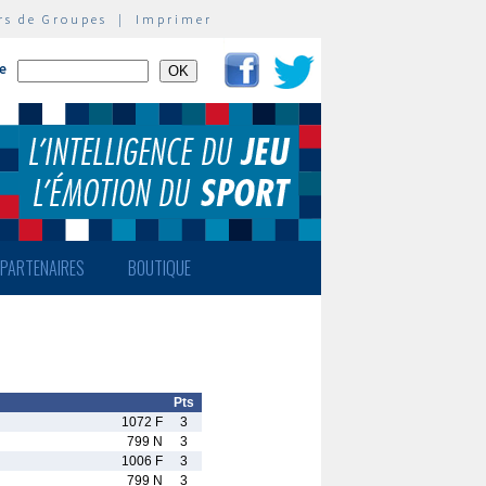
rs de Groupes
|
Imprimer
te
PARTENAIRES
BOUTIQUE
Pts
1072 F
3
799 N
3
1006 F
3
799 N
3