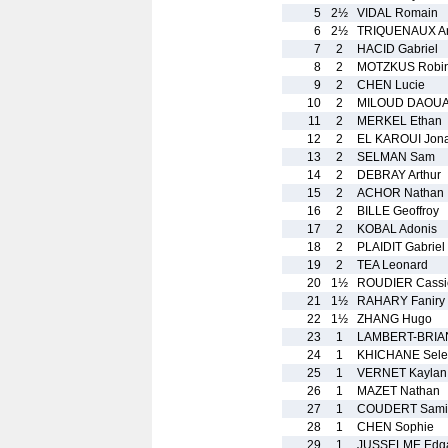
5
2½
VIDAL Romain
6
2½
TRIQUENAUX An
7
2
HACID Gabriel
8
2
MOTZKUS Robi
9
2
CHEN Lucie
10
2
MILOUD DAOUAD
11
2
MERKEL Ethan
12
2
EL KAROUI Jon
13
2
SELMAN Sam
14
2
DEBRAY Arthur
15
2
ACHOR Nathan
16
2
BILLE Geoffroy
17
2
KOBAL Adonis
18
2
PLAIDIT Gabriel
19
2
TEA Leonard
20
1½
ROUDIER Cassi
21
1½
RAHARY Faniry
22
1½
ZHANG Hugo
23
1
LAMBERT-BRIA
24
1
KHICHANE Sele
25
1
VERNET Kaylan
26
1
MAZET Nathan
27
1
COUDERT Sami
28
1
CHEN Sophie
29
1
JUSSELME Edg