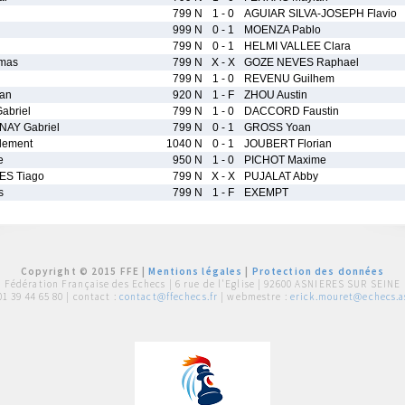
799 N
1 - 0
AGUIAR SILVA-JOSEPH Flavio
999 N
0 - 1
MOENZA Pablo
799 N
0 - 1
HELMI VALLEE Clara
mas
799 N
X - X
GOZE NEVES Raphael
799 N
1 - 0
REVENU Guilhem
an
920 N
1 - F
ZHOU Austin
briel
799 N
1 - 0
DACCORD Faustin
AY Gabriel
799 N
0 - 1
GROSS Yoan
lement
1040 N
0 - 1
JOUBERT Florian
e
950 N
1 - 0
PICHOT Maxime
S Tiago
799 N
X - X
PUJALAT Abby
s
799 N
1 - F
EXEMPT
Copyright © 2015 FFE |
Mentions légales
|
Protection des données
Fédération Française des Echecs |
6 rue de l'Eglise | 92600 ASNIERES SUR SEINE
01 39 44 65 80
| contact :
contact@ffechecs.fr
| webmestre :
erick.mouret@echecs.as