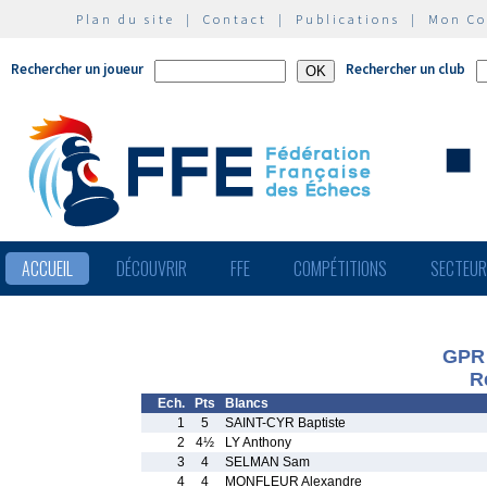
Plan du site
|
Contact
|
Publications
|
Mon C
Rechercher un joueur
Rechercher un club
ACCUEIL
DÉCOUVRIR
FFE
COMPÉTITIONS
SECTEU
GPR
R
Ech.
Pts
Blancs
1
5
SAINT-CYR Baptiste
2
4½
LY Anthony
3
4
SELMAN Sam
4
4
MONFLEUR Alexandre