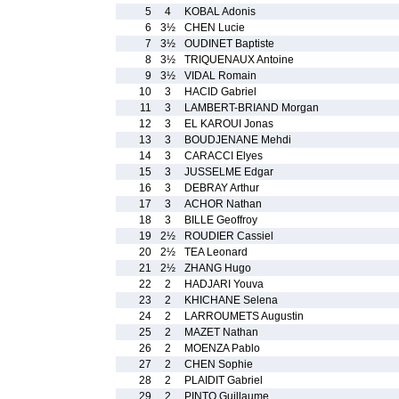
5
4
KOBAL Adonis
6
3½
CHEN Lucie
7
3½
OUDINET Baptiste
8
3½
TRIQUENAUX Antoine
9
3½
VIDAL Romain
10
3
HACID Gabriel
11
3
LAMBERT-BRIAND Morgan
12
3
EL KAROUI Jonas
13
3
BOUDJENANE Mehdi
14
3
CARACCI Elyes
15
3
JUSSELME Edgar
16
3
DEBRAY Arthur
17
3
ACHOR Nathan
18
3
BILLE Geoffroy
19
2½
ROUDIER Cassiel
20
2½
TEA Leonard
21
2½
ZHANG Hugo
22
2
HADJARI Youva
23
2
KHICHANE Selena
24
2
LARROUMETS Augustin
25
2
MAZET Nathan
26
2
MOENZA Pablo
27
2
CHEN Sophie
28
2
PLAIDIT Gabriel
29
2
PINTO Guillaume