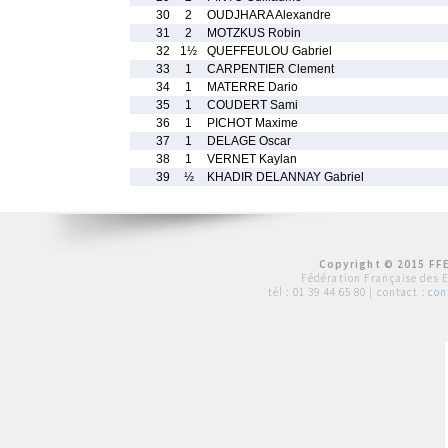
30
2
OUDJHARA Alexandre
31
2
MOTZKUS Robin
32
1½
QUEFFEULOU Gabriel
33
1
CARPENTIER Clement
34
1
MATERRE Dario
35
1
COUDERT Sami
36
1
PICHOT Maxime
37
1
DELAGE Oscar
38
1
VERNET Kaylan
39
½
KHADIR DELANNAY Gabriel
Copyright © 2015 FFE
Fédération Française des 
tél :
01 39 44 65 80
| contact :
con