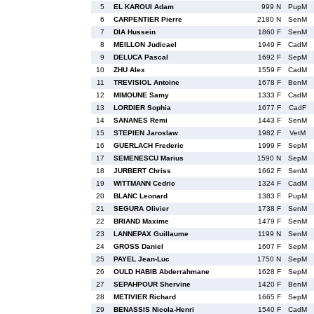
5
EL KAROUI Adam
999 N
PupM
6
CARPENTIER Pierre
2180 N
SenM
7
DIA Hussein
1860 F
SenM
8
MEILLON Judicael
1949 F
CadM
9
DELUCA Pascal
1692 F
SepM
10
ZHU Alex
1559 F
CadM
11
TREVISIOL Antoine
1678 F
BenM
12
MIMOUNE Samy
1333 F
CadM
13
LORDIER Sophia
1677 F
CadF
14
SANANES Remi
1443 F
SenM
15
STEPIEN Jaroslaw
1982 F
VetM
16
GUERLACH Frederic
1999 F
SepM
17
SEMENESCU Marius
1590 N
SepM
18
JURBERT Chriss
1662 F
SenM
19
WITTMANN Cedric
1324 F
CadM
20
BLANC Leonard
1383 F
PupM
21
SEGURA Olivier
1738 F
SenM
22
BRIAND Maxime
1479 F
SenM
23
LANNEPAX Guillaume
1199 N
SenM
24
GROSS Daniel
1607 F
SepM
25
PAYEL Jean-Luc
1750 N
SepM
26
OULD HABIB Abderrahmane
1628 F
SepM
27
SEPAHPOUR Shervine
1420 F
BenM
28
METIVIER Richard
1665 F
SepM
29
BENASSIS Nicola-Henri
1540 F
CadM