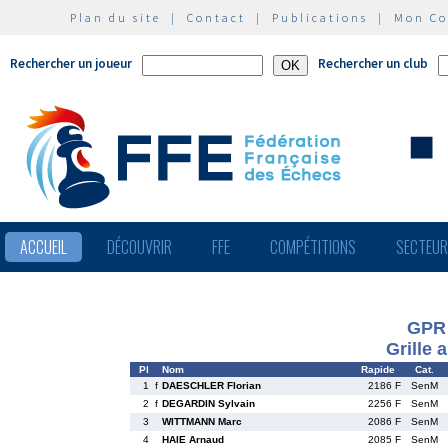
Plan du site
|
Contact
|
Publications
|
Mon C
Rechercher un joueur
Rechercher un club
ACCUEIL
DÉCOUVRIR
FFE
COMPÉTITIONS
SECTEU
GPR
Grille 
Pl
Nom
Rapide
Cat.
1
f
DAESCHLER Florian
2186 F
SenM
2
f
DEGARDIN Sylvain
2256 F
SenM
3
WITTMANN Marc
2086 F
SenM
4
HAIE Arnaud
2085 F
SenM