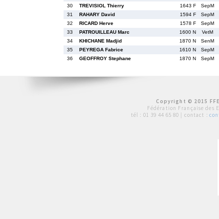
30
TREVISIOL Thierry
1643 F
SepM
31
RAHARY David
1594 F
SepM
32
RICARD Herve
1578 F
SepM
33
PATROUILLEAU Marc
1600 N
VetM
34
KHICHANE Madjid
1870 N
SenM
35
PEYREGA Fabrice
1610 N
SepM
36
GEOFFROY Stephane
1870 N
SepM
Copyright © 2015 FFE
Fédération Française des 
tél :
01 39 44 65 80
| contact :
con