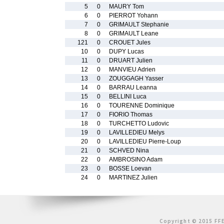
5
0
MAURY Tom
6
0
PIERROT Yohann
7
0
GRIMAULT Stephanie
8
0
GRIMAULT Leane
121
0
CROUET Jules
10
0
DUPY Lucas
11
0
DRUART Julien
12
0
MANVIEU Adrien
13
0
ZOUGGAGH Yasser
14
0
BARRAU Leanna
15
0
BELLINI Luca
16
0
TOURENNE Dominique
17
0
FIORIO Thomas
18
0
TURCHETTO Ludovic
19
0
LAVILLEDIEU Melys
20
0
LAVILLEDIEU Pierre-Loup
21
0
SCHVED Nina
22
0
AMBROSINO Adam
23
0
BOSSE Loevan
24
0
MARTINEZ Julien
Copyright © 2015 FFE