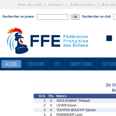
Plan du site
|
Contact
|
Publications
|
Mon C
Rechercher un joueur
Rechercher un club
ACCUEIL
DÉCOUVRIR
FFE
COMPÉTITIONS
SECTEU
2e O
R
Ech.
Pts
Blancs
1
0
SOULOUMIAC Thibault
2
0
LEVER Erwan
3
0
TOUITOU-BOUCHY Sylvain
4
0
FANNINGER Leon