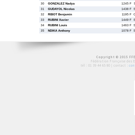
30
GONZALEZ Nadya
1245 F
31
GUDAYOL Nicolas
1438 F
32
RIBOT Benjamin
1195 F
33
RUBINI Xavier
1449 F
34
RUBINI Louis
1463 F
35
NDIKA Anthony
1078 F
Copyright © 2015 FFE
Fédération Française des 
tél :
01 39 44 65 80
| contact :
con