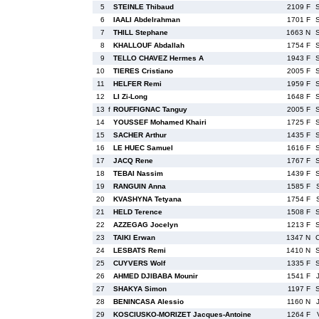
5
STEINLE Thibaud
2109 F
6
IAALI Abdelrahman
1701 F
7
THILL Stephane
1663 N
8
KHALLOUF Abdallah
1754 F
9
TELLO CHAVEZ Hermes A
1943 F
10
TIERES Cristiano
2005 F
11
HELFER Remi
1959 F
12
LI Zi-Long
1648 F
13
f
ROUFFIGNAC Tanguy
2005 F
14
YOUSSEF Mohamed Khairi
1725 F
15
SACHER Arthur
1435 F
16
LE HUEC Samuel
1616 F
17
JACQ Rene
1767 F
18
TEBAI Nassim
1439 F
19
RANGUIN Anna
1585 F
20
KVASHYNA Tetyana
1754 F
21
HELD Terence
1508 F
22
AZZEGAG Jocelyn
1213 F
23
TAIKI Erwan
1347 N
24
LESBATS Remi
1410 N
25
CUYVERS Wolf
1335 F
26
AHMED DJIBABA Mounir
1541 F
27
SHAKYA Simon
1197 F
28
BENINCASA Alessio
1160 N
29
KOSCIUSKO-MORIZET Jacques-Antoine
1264 F