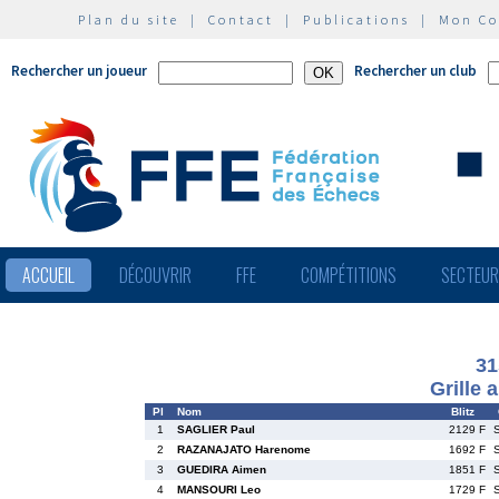
Plan du site
|
Contact
|
Publications
|
Mon C
Rechercher un joueur
Rechercher un club
ACCUEIL
DÉCOUVRIR
FFE
COMPÉTITIONS
SECTEU
31
Grille 
Pl
Nom
Blitz
1
SAGLIER Paul
2129 F
2
RAZANAJATO Harenome
1692 F
3
GUEDIRA Aimen
1851 F
4
MANSOURI Leo
1729 F