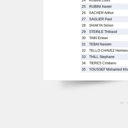
24
RUBINI Louis
25
RUBINI Xavier
26
SACHER Arthur
27
SAGLIER Paul
28
SHAKYA Simon
29
STEINLE Thibaud
30
TAIKI Erwan
31
TEBAI Nassim
32
TELLO CHAVEZ Hermes
33
THILL Stephane
34
TIERES Cristiano
35
YOUSSEF Mohamed Kha
tél :