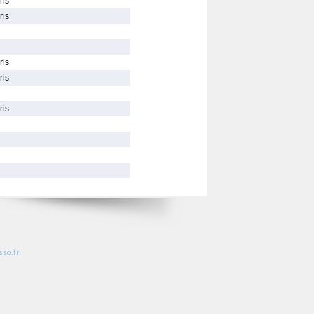
ris
ris
ris
ris
ris
so.fr