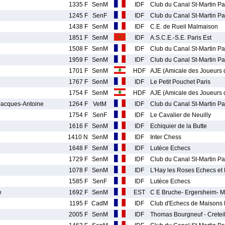
1335 F
SenM
IDF
Club du Canal St-Martin Pa
1245 F
SenF
IDF
Club du Canal St-Martin Pa
1438 F
SenM
IDF
C.E. de Rueil Malmaison
1851 F
SenM
IDF
A.S.C.E.-S.E. Paris Est
1508 F
SenM
IDF
Club du Canal St-Martin Pa
1959 F
SenM
IDF
Club du Canal St-Martin Pa
1701 F
SenM
HDF
AJE (Amicale des Joueurs
1767 F
SenM
IDF
Le Petit Pouchet Paris
1754 F
SenM
HDF
AJE (Amicale des Joueurs
cques-Antoine
1264 F
VetM
IDF
Club du Canal St-Martin Pa
1754 F
SenF
IDF
Le Cavalier de Neuilly
1616 F
SenM
IDF
Echiquier de la Butte
1410 N
SenM
IDF
Inter Chess
1648 F
SenM
IDF
Lutèce Echecs
1729 F
SenM
IDF
Club du Canal St-Martin Pa
1078 F
SenM
IDF
L'Hay les Roses Echecs et
1585 F
SenF
IDF
Lutèce Echecs
e
1692 F
SenM
EST
C E Bruche- Ergersheim- 
1195 F
CadM
IDF
Club d'Echecs de Maisons L
2005 F
SenM
IDF
Thomas Bourgneuf - Cretei