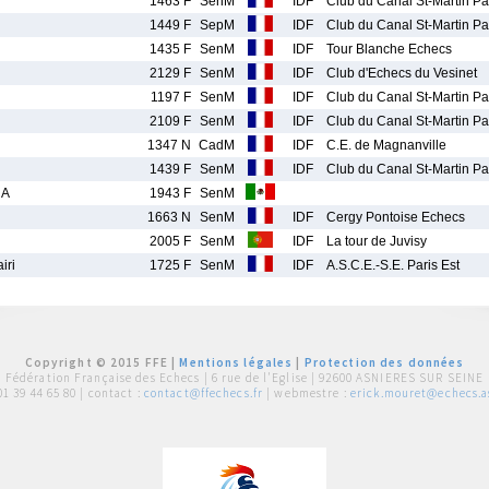
1463 F
SenM
IDF
Club du Canal St-Martin Pa
1449 F
SepM
IDF
Club du Canal St-Martin Pa
1435 F
SenM
IDF
Tour Blanche Echecs
2129 F
SenM
IDF
Club d'Echecs du Vesinet
1197 F
SenM
IDF
Club du Canal St-Martin Pa
2109 F
SenM
IDF
Club du Canal St-Martin Pa
1347 N
CadM
IDF
C.E. de Magnanville
1439 F
SenM
IDF
Club du Canal St-Martin Pa
 A
1943 F
SenM
1663 N
SenM
IDF
Cergy Pontoise Echecs
2005 F
SenM
IDF
La tour de Juvisy
iri
1725 F
SenM
IDF
A.S.C.E.-S.E. Paris Est
Copyright © 2015 FFE |
Mentions légales
|
Protection des données
Fédération Française des Echecs |
6 rue de l'Eglise | 92600 ASNIERES SUR SEINE
01 39 44 65 80
| contact :
contact@ffechecs.fr
| webmestre :
erick.mouret@echecs.as