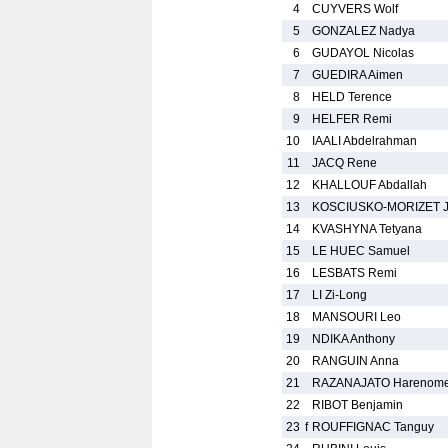
4
CUYVERS Wolf
5
GONZALEZ Nadya
6
GUDAYOL Nicolas
7
GUEDIRA Aimen
8
HELD Terence
9
HELFER Remi
10
IAALI Abdelrahman
11
JACQ Rene
12
KHALLOUF Abdallah
13
KOSCIUSKO-MORIZET Ja
14
KVASHYNA Tetyana
15
LE HUEC Samuel
16
LESBATS Remi
17
LI Zi-Long
18
MANSOURI Leo
19
NDIKA Anthony
20
RANGUIN Anna
21
RAZANAJATO Harenom
22
RIBOT Benjamin
23
f
ROUFFIGNAC Tanguy