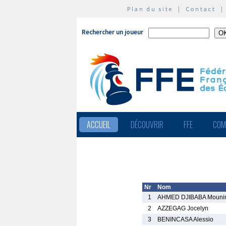
Plan du site
|
Contact
Rechercher un joueur
ACCUEIL
DÉCOUVRIR
FFE
COM
Nr
Nom
1
AHMED DJIBABA Mouni
2
AZZEGAG Jocelyn
3
BENINCASA Alessio