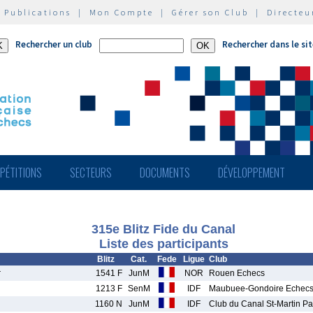
|
Publications
|
Mon Compte
|
Gérer son Club
|
Directeu
Rechercher un club
Rechercher dans le si
PÉTITIONS
SECTEURS
DOCUMENTS
DÉVELOPPEMENT
315e Blitz Fide du Canal
Liste des participants
Blitz
Cat.
Fede
Ligue
Club
r
1541 F
JunM
NOR
Rouen Echecs
1213 F
SenM
IDF
Maubuee-Gondoire Echec
1160 N
JunM
IDF
Club du Canal St-Martin Pa