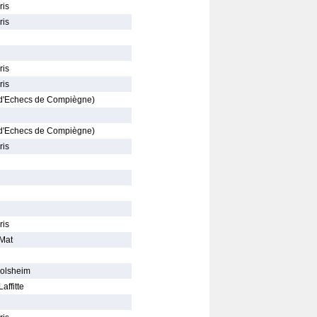
ris
ris
ris
ris
 d'Echecs de Compiègne)
 d'Echecs de Compiègne)
ris
ris
 Mat
Molsheim
affitte
l