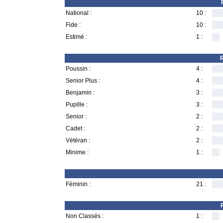
National :
10 :
Fide :
10 :
Estimé :
1 :
R
Poussin :
4 :
Senior Plus :
4 :
Benjamin :
3 :
Pupille :
3 :
Senior :
2 :
Cadet :
2 :
Vétéran :
2 :
Minime :
1 :
Féminin :
21 :
Non Classés :
1 :