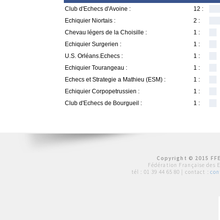
Club d'Echecs d'Avoine :
12 :
Echiquier Niortais :
2 :
Chevau légers de la Choisille :
1 :
Echiquier Surgerien :
1 :
U.S. Orléans.Echecs :
1 :
Echiquier Tourangeau :
1 :
Echecs et Strategie a Mathieu (ESM) :
1 :
Echiquier Corpopetrussien :
1 :
Club d'Echecs de Bourgueil :
1 :
Copyright © 2015 FFE
Fédération Française des 
tél :
01 39 44 65 80
| contact :
con