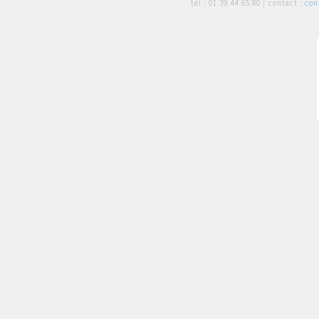
tél :
01 39 44 65 80
| contact :
con