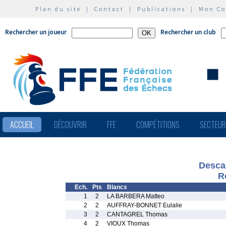
Plan du site
|
Contact
|
Publications
|
Mon C
Rechercher un joueur
Rechercher un club
ACCUEIL
DÉCOUVRIR
FFE
COMPÉTITIONS
SECTEU
Descar
R
Ech.
Pts
Blancs
1
2
LA BARBERA Matteo
2
2
AUFFRAY-BONNET Eulalie
3
2
CANTAGREL Thomas
4
2
VIOUX Thomas