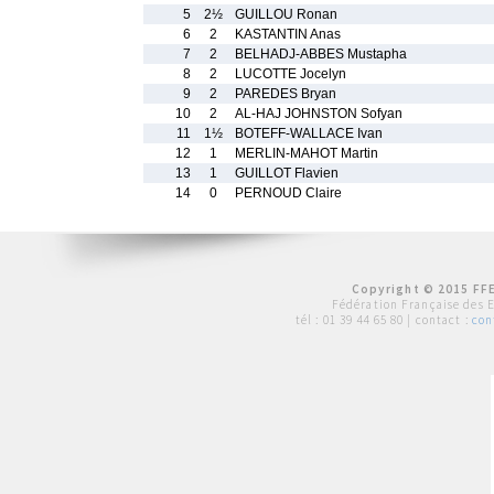
5
2½
GUILLOU Ronan
6
2
KASTANTIN Anas
7
2
BELHADJ-ABBES Mustapha
8
2
LUCOTTE Jocelyn
9
2
PAREDES Bryan
10
2
AL-HAJ JOHNSTON Sofyan
11
1½
BOTEFF-WALLACE Ivan
12
1
MERLIN-MAHOT Martin
13
1
GUILLOT Flavien
14
0
PERNOUD Claire
Copyright © 2015 FFE
Fédération Française des 
tél :
01 39 44 65 80
| contact :
con