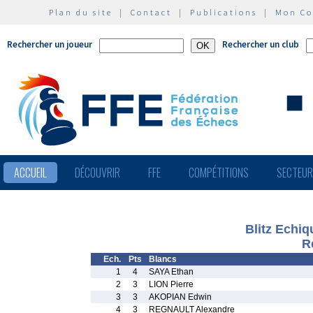
Plan du site
|
Contact
|
Publications
|
Mon C
Rechercher un joueur
Rechercher un club
ACCUEIL
DÉCOUVRIR
FFE
COMPÉTITIONS
SECTEU
Blitz Echi
R
Ech.
Pts
Blancs
1
4
SAYA Ethan
2
3
LION Pierre
3
3
AKOPIAN Edwin
4
3
REGNAULT Alexandre