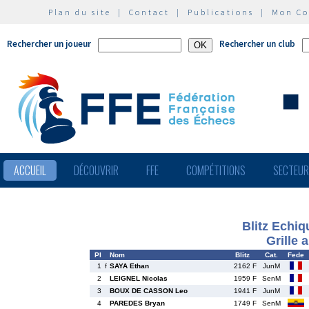
Plan du site
|
Contact
|
Publications
|
Mon C
Rechercher un joueur
Rechercher un club
ACCUEIL
DÉCOUVRIR
FFE
COMPÉTITIONS
SECTEU
Blitz Echi
Grille 
Pl
Nom
Blitz
Cat.
Fede
1
f
SAYA Ethan
2162 F
JunM
2
LEIGNEL Nicolas
1959 F
SenM
3
BOUX DE CASSON Leo
1941 F
JunM
4
PAREDES Bryan
1749 F
SenM