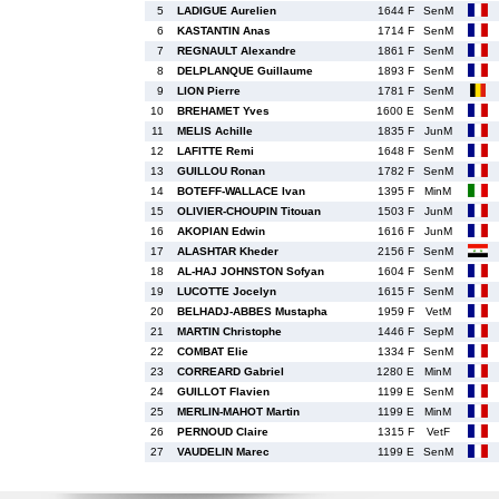
5
LADIGUE Aurelien
1644 F
SenM
6
KASTANTIN Anas
1714 F
SenM
7
REGNAULT Alexandre
1861 F
SenM
8
DELPLANQUE Guillaume
1893 F
SenM
9
LION Pierre
1781 F
SenM
10
BREHAMET Yves
1600 E
SenM
11
MELIS Achille
1835 F
JunM
12
LAFITTE Remi
1648 F
SenM
13
GUILLOU Ronan
1782 F
SenM
14
BOTEFF-WALLACE Ivan
1395 F
MinM
15
OLIVIER-CHOUPIN Titouan
1503 F
JunM
16
AKOPIAN Edwin
1616 F
JunM
17
ALASHTAR Kheder
2156 F
SenM
18
AL-HAJ JOHNSTON Sofyan
1604 F
SenM
19
LUCOTTE Jocelyn
1615 F
SenM
20
BELHADJ-ABBES Mustapha
1959 F
VetM
21
MARTIN Christophe
1446 F
SepM
22
COMBAT Elie
1334 F
SenM
23
CORREARD Gabriel
1280 E
MinM
24
GUILLOT Flavien
1199 E
SenM
25
MERLIN-MAHOT Martin
1199 E
MinM
26
PERNOUD Claire
1315 F
VetF
27
VAUDELIN Marec
1199 E
SenM