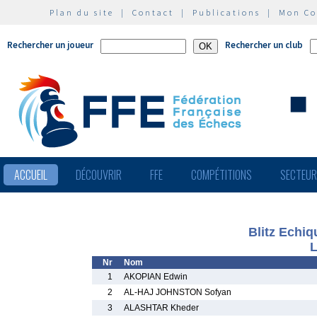
Plan du site
|
Contact
|
Publications
|
Mon C
Rechercher un joueur
Rechercher un club
ACCUEIL
DÉCOUVRIR
FFE
COMPÉTITIONS
SECTEU
Blitz Echi
L
Nr
Nom
1
AKOPIAN Edwin
2
AL-HAJ JOHNSTON Sofyan
3
ALASHTAR Kheder