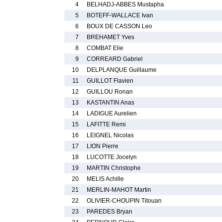
4
BELHADJ-ABBES Mustapha
5
BOTEFF-WALLACE Ivan
6
BOUX DE CASSON Leo
7
BREHAMET Yves
8
COMBAT Elie
9
CORREARD Gabriel
10
DELPLANQUE Guillaume
11
GUILLOT Flavien
12
GUILLOU Ronan
13
KASTANTIN Anas
14
LADIGUE Aurelien
15
LAFITTE Remi
16
LEIGNEL Nicolas
17
LION Pierre
18
LUCOTTE Jocelyn
19
MARTIN Christophe
20
MELIS Achille
21
MERLIN-MAHOT Martin
22
OLIVIER-CHOUPIN Titouan
23
PAREDES Bryan