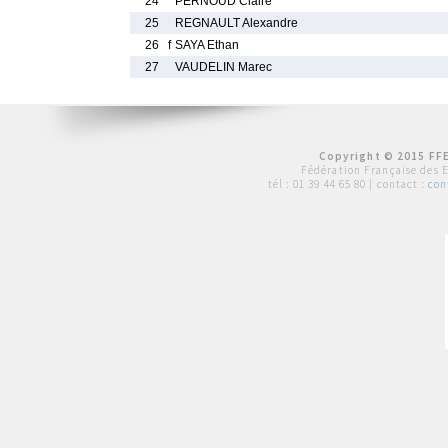
24
PERNOUD Claire
25
REGNAULT Alexandre
26
f
SAYA Ethan
27
VAUDELIN Marec
Copyright © 2015 FFE
Fédération Française des 
tél :
01 39 44 65 80
| contact :
con