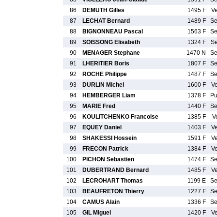
86
DEMUTH Gilles
1495 F
V
87
LECHAT Bernard
1489 F
S
88
BIGNONNEAU Pascal
1563 F
S
89
SOISSONG Elisabeth
1324 F
S
90
MENAGER Stephane
1470 N
S
91
LHERITIER Boris
1807 F
S
92
ROCHE Philippe
1487 F
S
93
DURLIN Michel
1600 F
V
94
HEMBERGER Liam
1378 F
P
95
MARIE Fred
1440 F
S
96
KOULITCHENKO Francoise
1385 F
V
97
EQUEY Daniel
1403 F
V
98
SHAKESSI Hossein
1591 F
V
99
FRECON Patrick
1384 F
V
100
PICHON Sebastien
1474 F
S
101
DUBERTRAND Bernard
1485 F
V
102
LECROHART Thomas
1199 E
S
103
BEAUFRETON Thierry
1227 F
S
104
CAMUS Alain
1336 F
S
105
GIL Miguel
1420 F
V