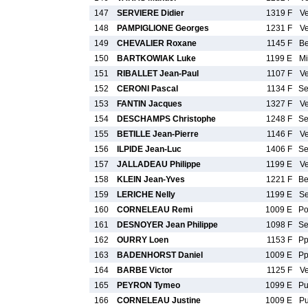
147
SERVIERE Didier
1319 F
V
148
PAMPIGLIONE Georges
1231 F
V
149
CHEVALIER Roxane
1145 F
B
150
BARTKOWIAK Luke
1199 E
M
151
RIBALLET Jean-Paul
1107 F
V
152
CERONI Pascal
1134 F
S
153
FANTIN Jacques
1327 F
V
154
DESCHAMPS Christophe
1248 F
S
155
BETILLE Jean-Pierre
1146 F
V
156
ILPIDE Jean-Luc
1406 F
S
157
JALLADEAU Philippe
1199 E
V
158
KLEIN Jean-Yves
1221 F
B
159
LERICHE Nelly
1199 E
S
160
CORNELEAU Remi
1009 E
P
161
DESNOYER Jean Philippe
1098 F
S
162
OURRY Loen
1153 F
P
163
BADENHORST Daniel
1009 E
P
164
BARBE Victor
1125 F
V
165
PEYRON Tymeo
1099 E
P
166
CORNELEAU Justine
1009 E
P