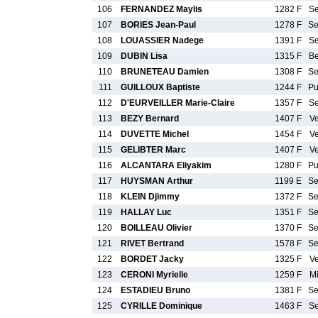
106
FERNANDEZ Maylis
1282 F
S
107
BORIES Jean-Paul
1278 F
S
108
LOUASSIER Nadege
1391 F
S
109
DUBIN Lisa
1315 F
B
110
BRUNETEAU Damien
1308 F
S
111
GUILLOUX Baptiste
1244 F
P
112
D'EURVEILLER Marie-Claire
1357 F
S
113
BEZY Bernard
1407 F
V
114
DUVETTE Michel
1454 F
V
115
GELIBTER Marc
1407 F
V
116
ALCANTARA Eliyakim
1280 F
P
117
HUYSMAN Arthur
1199 E
S
118
KLEIN Djimmy
1372 F
S
119
HALLAY Luc
1351 F
S
120
BOILLEAU Olivier
1370 F
S
121
RIVET Bertrand
1578 F
S
122
BORDET Jacky
1325 F
V
123
CERONI Myrielle
1259 F
M
124
ESTADIEU Bruno
1381 F
S
125
CYRILLE Dominique
1463 F
S