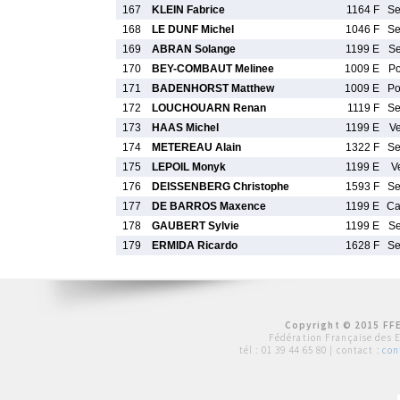
167
KLEIN Fabrice
1164 F
S
168
LE DUNF Michel
1046 F
S
169
ABRAN Solange
1199 E
S
170
BEY-COMBAUT Melinee
1009 E
P
171
BADENHORST Matthew
1009 E
P
172
LOUCHOUARN Renan
1119 F
S
173
HAAS Michel
1199 E
V
174
METEREAU Alain
1322 F
S
175
LEPOIL Monyk
1199 E
V
176
DEISSENBERG Christophe
1593 F
S
177
DE BARROS Maxence
1199 E
C
178
GAUBERT Sylvie
1199 E
S
179
ERMIDA Ricardo
1628 F
S
Copyright © 2015 FFE
Fédération Française des 
tél :
01 39 44 65 80
| contact :
con