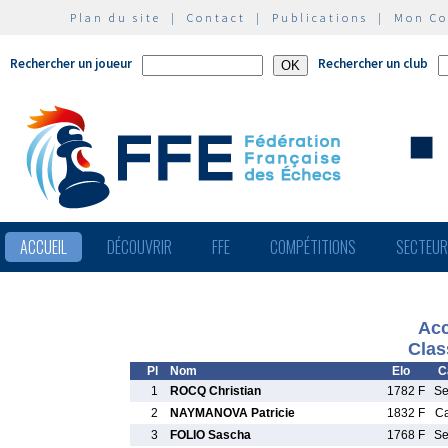
Plan du site
|
Contact
|
Publications
|
Mon C
Rechercher un joueur
Rechercher un club
ACCUEIL
DÉCOUVRIR
FFE
COMPÉTITIONS
SECTEU
Acc
Clas
Pl
Nom
Elo
C
1
ROCQ Christian
1782 F
S
2
NAYMANOVA Patricie
1832 F
C
3
FOLIO Sascha
1768 F
S