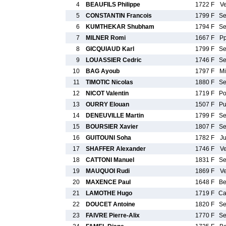
4
BEAUFILS Philippe
1722 F
V
5
CONSTANTIN Francois
1799 F
S
6
KUMTHEKAR Shubham
1794 F
S
7
MILNER Romi
1667 F
P
8
GICQUIAUD Karl
1799 F
S
9
LOUASSIER Cedric
1746 F
S
10
BAG Ayoub
1797 F
M
11
TIMOTIC Nicolas
1880 F
S
12
NICOT Valentin
1719 F
P
13
OURRY Elouan
1507 F
P
14
DENEUVILLE Martin
1799 F
S
15
BOURSIER Xavier
1807 F
S
16
GUITOUNI Soha
1782 F
J
17
SHAFFER Alexander
1746 F
V
18
CATTONI Manuel
1831 F
S
19
MAUQUOI Rudi
1869 F
V
20
MAXENCE Paul
1648 F
B
21
LAMOTHE Hugo
1719 F
C
22
DOUCET Antoine
1820 F
S
23
FAIVRE Pierre-Alix
1770 F
S