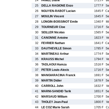
24
FAMEL Diane
1725 F
B
25
DELLA RAGIONE Enzo
1777 F
S
26
NGUYEN-RABOT Lucian
1645 F
C
27
MOULIN Vincent
1645 F
S
28
LONGIN-BOISSINOT Emile
1340 F
M
29
TOURNEUR Cloe
1716 F
S
30
SEILLER Nicolas
1565 F
S
31
CANONNE Antoine
1823 F
V
32
FEVRIER Nathan
1641 F
C
33
DAUTHEVILLE Simon
1785 F
S
34
MARTINEAU Arthur
1774 F
S
35
KRAUSS Michel
1794 F
V
36
TADLAOUI Hamza
1516 F
S
37
PETER Louis-Alexis
1716 F
S
38
MANGIARACINA Franck
1691 F
S
39
MARTIN Didier
1678 F
S
40
CARROLL John
1632 F
V
41
MARNI-SANDID Tarik
1651 F
S
42
MARSAUD William
1700 F
S
43
THOLEY Jean-Paul
1800 F
V
44
LE COZ Marie Sarah
1705 F
C