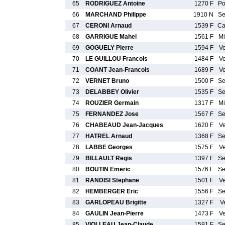
65
RODRIGUEZ Antoine
1270 F
P
66
MARCHAND Philippe
1910 N
S
67
CERONI Arnaud
1539 F
C
68
GARRIGUE Mahel
1561 F
M
69
GOGUELY Pierre
1594 F
V
70
LE GUILLOU Francois
1484 F
V
71
COANT Jean-Francois
1689 F
V
72
VERNET Bruno
1500 F
S
73
DELABBEY Olivier
1535 F
S
74
ROUZIER Germain
1317 F
M
75
FERNANDEZ Jose
1567 F
S
76
CHABEAUD Jean-Jacques
1620 F
V
77
HATREL Arnaud
1368 F
S
78
LABBE Georges
1575 F
V
79
BILLAULT Regis
1397 F
S
80
BOUTIN Emeric
1576 F
S
81
RANDISI Stephane
1501 F
V
82
HEMBERGER Eric
1556 F
S
83
GARLOPEAU Brigitte
1327 F
V
84
GAULIN Jean-Pierre
1473 F
V
85
VIOLLEAU Jean-Claude
1591 F
S