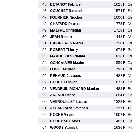
45
DETANOY Fabrice
1625 F
S
46
COUCHET Renaud
1574 F
S
47
FOURNIER Nicolas
1600 F
S
48
CHATARD Patrice
1775 F
V
49
MALFRE Christian
1718 F
S
50
JEAN Robert
1443 F
V
51
DAIGNIERES Pierre
1720 F
V
52
ROBERT Thierry
1673 F
S
53
MARUEJOLS Claude
1826 F
V
54
GONCALVES Maxim
1550 F
C
55
LOGIE Bernard
1792 F
V
56
RENAUD Jacques
1482 F
V
57
BOUDET Olivier
1671 F
S
58
VENDEUIL-RICHARD Maelan
1483 F
B
59
ARENDO Marc
1684 F
S
60
VERNOUILLET Lazare
1323 F
B
61
ALCANTARA Levanah
1397 F
P
62
ROCHE Virgile
1602 F
B
63
BOURGADE Mael
1482 F
C
64
WOODS Yannick
1636 F
P