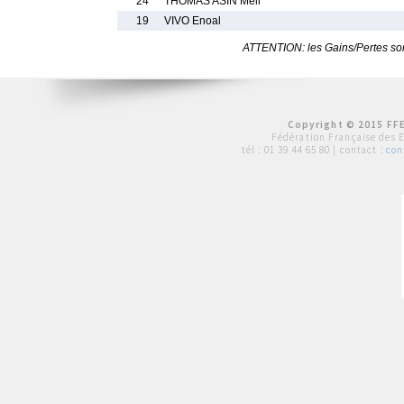
24
THOMAS ASIN Mell
19
VIVO Enoal
ATTENTION: les Gains/Pertes sont
Copyright © 2015 FFE
Fédération Française des 
tél :
01 39 44 65 80
| contact :
con