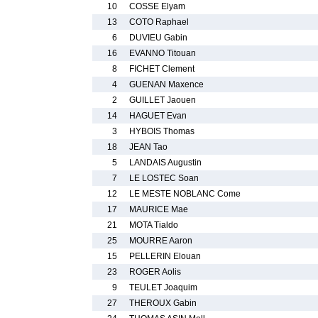
10
COSSE Elyam
13
COTO Raphael
6
DUVIEU Gabin
16
EVANNO Titouan
8
FICHET Clement
4
GUENAN Maxence
2
GUILLET Jaouen
14
HAGUET Evan
3
HYBOIS Thomas
18
JEAN Tao
5
LANDAIS Augustin
7
LE LOSTEC Soan
12
LE MESTE NOBLANC Come
17
MAURICE Mae
21
MOTA Tialdo
25
MOURRE Aaron
15
PELLERIN Elouan
23
ROGER Aolis
9
TEULET Joaquim
27
THEROUX Gabin