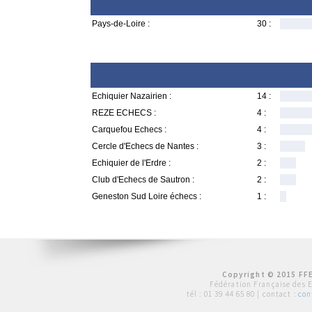
Pays-de-Loire :
30 :
Echiquier Nazairien :
14 :
REZE ECHECS :
4 :
Carquefou Echecs :
4 :
Cercle d'Echecs de Nantes :
3 :
Echiquier de l'Erdre :
2 :
Club d'Echecs de Sautron :
2 :
Geneston Sud Loire échecs :
1 :
Copyright © 2015 FFE
Fédération Française des 
tél :
01 39 44 65 80
| contact :
con