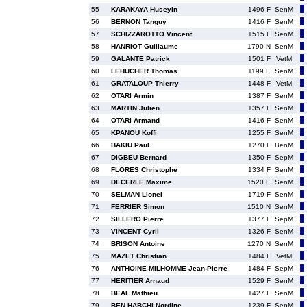
55
KARAKAYA Huseyin
1496 F
SenM
56
BERNON Tanguy
1416 F
SenM
57
SCHIZZAROTTO Vincent
1515 F
SenM
58
HANRIOT Guillaume
1790 N
SenM
59
GALANTE Patrick
1501 F
VetM
60
LEHUCHER Thomas
1199 E
SenM
61
GRATALOUP Thierry
1448 F
VetM
62
OTARI Armin
1387 F
SenM
63
MARTIN Julien
1357 F
SenM
64
OTARI Armand
1416 F
SenM
65
KPANOU Koffi
1255 F
SenM
66
BAKIU Paul
1270 F
BenM
67
DIGBEU Bernard
1350 F
SepM
68
FLORES Christophe
1334 F
SenM
69
DECERLE Maxime
1520 E
SenM
70
SELMAN Lionel
1719 F
SenM
71
FERRIER Simon
1510 N
SenM
72
SILLERO Pierre
1377 F
SepM
73
VINCENT Cyril
1326 F
SenM
74
BRISON Antoine
1270 N
SenM
75
MAZET Christian
1484 F
VetM
76
ANTHOINE-MILHOMME Jean-Pierre
1484 F
SepM
77
HERITIER Arnaud
1529 F
SenM
78
BEAL Mathieu
1427 F
SenM
79
BEN HABCHI Nordine
1239 F
SepM