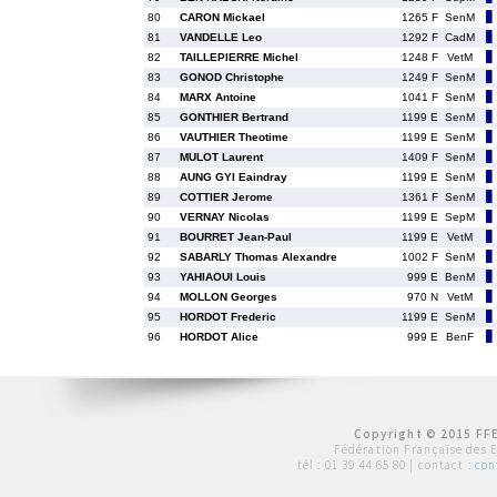
80
CARON Mickael
1265 F
SenM
81
VANDELLE Leo
1292 F
CadM
82
TAILLEPIERRE Michel
1248 F
VetM
83
GONOD Christophe
1249 F
SenM
84
MARX Antoine
1041 F
SenM
85
GONTHIER Bertrand
1199 E
SenM
86
VAUTHIER Theotime
1199 E
SenM
87
MULOT Laurent
1409 F
SenM
88
AUNG GYI Eaindray
1199 E
SenM
89
COTTIER Jerome
1361 F
SenM
90
VERNAY Nicolas
1199 E
SepM
91
BOURRET Jean-Paul
1199 E
VetM
92
SABARLY Thomas Alexandre
1002 F
SenM
93
YAHIAOUI Louis
999 E
BenM
94
MOLLON Georges
970 N
VetM
95
HORDOT Frederic
1199 E
SenM
96
HORDOT Alice
999 E
BenF
Copyright © 2015 FFE
Fédération Française des 
tél :
01 39 44 65 80
| contact :
con