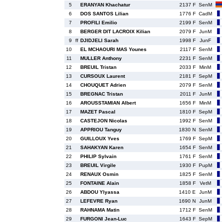
5
ERANYAN Khachatur
2137 F
SenM
6
DOS SANTOS Lilian
1776 F
CadM
7
PROFILI Emilio
2199 F
SenM
8
BERGER DIT LACROIX Kilian
2079 F
JunM
9
ff
DJIDJELI Sarah
1998 F
JunF
10
EL MCHAOURI MAS Younes
2117 F
SenM
11
MULLER Anthony
2231 F
SenM
12
BREUIL Tristan
2033 F
MinM
13
CURSOUX Laurent
2181 F
SepM
14
CHOUQUET Adrien
2079 F
SenM
15
BREGNAC Tristan
2011 F
JunM
16
AROUSSTAMIAN Albert
1656 F
MinM
17
MAZET Pascal
1810 F
SepM
18
CASTEJON Nicolas
1992 F
SenM
19
APPRIOU Tanguy
1830 N
SenM
20
GUILLOUX Yves
1769 F
SepM
21
SAHAKYAN Karen
1654 F
SenM
22
PHILIP Sylvain
1761 F
SenM
23
BREUIL Virgile
1930 F
PupM
24
RENAUX Osmin
1825 F
SenM
25
FONTAINE Alain
1858 F
VetM
26
ABDOU Ylyassa
1410 E
JunM
27
LEFEVRE Ryan
1690 N
JunM
28
RAHNAMA Matin
1712 F
SenM
29
FURGONI Jean-Luc
1643 F
SepM