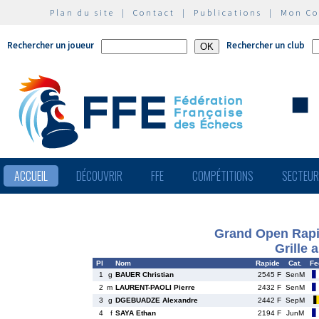
Plan du site
|
Contact
|
Publications
|
Mon C
Rechercher un joueur
Rechercher un club
ACCUEIL
DÉCOUVRIR
FFE
COMPÉTITIONS
SECTEU
Grand Open Rapi
Grille 
Pl
Nom
Rapide
Cat.
Fe
1
g
BAUER Christian
2545 F
SenM
2
m
LAURENT-PAOLI Pierre
2432 F
SenM
3
g
DGEBUADZE Alexandre
2442 F
SepM
4
f
SAYA Ethan
2194 F
JunM