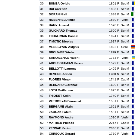
30
BUMBA Ovidiu
1801 F
SepM
31
BUI Corentin
1803 F
SenM
32
DORAN Niall
1688 F
SenM
33
ROSENFELD Imre
1639 F
VetM
34
HAMY Arnaud
1578 F
SenM
35
GUICHARD Thomas
1690 F
SenM
36
TCHALIMIAN Pascal
1824 F
SepM
37
TIMOTIC Nicolas
1917 F
SepM
38
MESELJYAN Astghik
1822 F
SenF
39
BROUWER Wiebe
1199 E
SenM
40
SAMOILENKO Valerii
1733 F
VetM
41
AROUSSTAMIAN Karen
1522 F
SenM
42
BELLOTTI Laurent
1495 F
SepM
43
REVERS Adrien
1780 N
SenM
44
FLORES Victor
1741 F
CadM
45
BERNARD Clarence
1429 F
BenM
46
LOTH Guillaume
1675 F
SenM
47
THIODET Colin
1740 F
SenM
48
PETROSYAN Varazdat
1551 F
SenM
49
BERGAME Alain
1651 F
SepM
50
ZAOUAK Fahim
1581 F
SepM
51
RAYMOND Andre
1510 F
VetM
52
f
MATHIEU Phileas
2247 F
CadM
53
ZENNAF Karim
2046 F
SenM
54
CURSOUX Gerard
1769 F
VetM