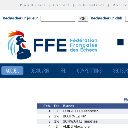
Plan du site
|
Contact
|
Publications
|
Mon C
Rechercher un joueur
Rechercher un club
ACCUEIL
DÉCOUVRIR
FFE
COMPÉTITIONS
SECTEU
R
Ech.
Pts
Blancs
1
3
FLAGIELLO Francesco
2
2½
BOURNEZ Ilan
3
2½
SCHWARTZ Timothee
4
2
ALIDJI Alexandre