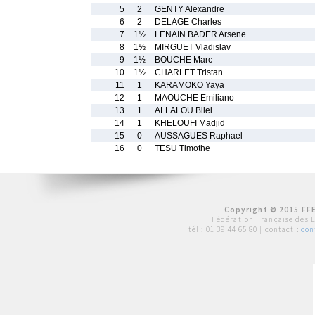
5
2
GENTY Alexandre
6
2
DELAGE Charles
7
1½
LENAIN BADER Arsene
8
1½
MIRGUET Vladislav
9
1½
BOUCHE Marc
10
1½
CHARLET Tristan
11
1
KARAMOKO Yaya
12
1
MAOUCHE Emiliano
13
1
ALLALOU Bilel
14
1
KHELOUFI Madjid
15
0
AUSSAGUES Raphael
16
0
TESU Timothe
Copyright © 2015 FFE
Fédération Française des 
tél :
01 39 44 65 80
| contact :
con