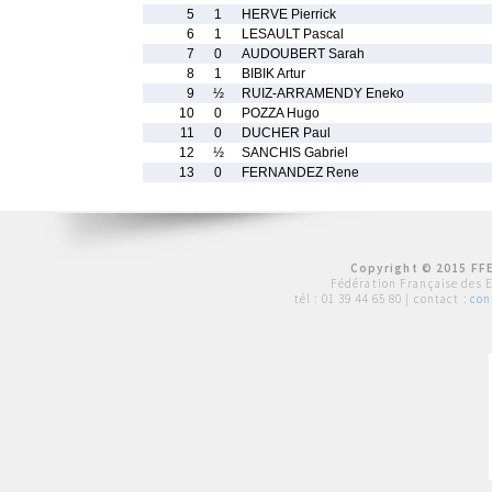
5
1
HERVE Pierrick
6
1
LESAULT Pascal
7
0
AUDOUBERT Sarah
8
1
BIBIK Artur
9
½
RUIZ-ARRAMENDY Eneko
10
0
POZZA Hugo
11
0
DUCHER Paul
12
½
SANCHIS Gabriel
13
0
FERNANDEZ Rene
Copyright © 2015 FFE
Fédération Française des 
tél :
01 39 44 65 80
| contact :
con