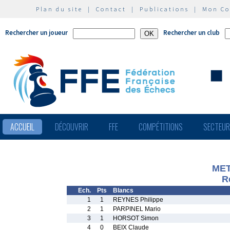
Plan du site
|
Contact
|
Publications
|
Mon C
Rechercher un joueur
Rechercher un club
ACCUEIL
DÉCOUVRIR
FFE
COMPÉTITIONS
SECTEU
MET
R
Ech.
Pts
Blancs
1
1
REYNES Philippe
2
1
PARPINEL Mario
3
1
HORSOT Simon
4
0
BEIX Claude