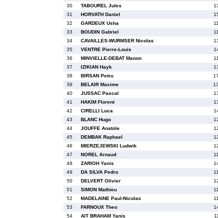
30
TABOUREL Jules
1
31
HORVATH Daniel
1
32
GARDEUX Usha
1
33
BOUDIN Gabriel
1
34
CAVAILLES-WURMSER Nicolas
1
35
VENTRE Pierre-Louis
1
36
MINVIELLE-DEBAT Manon
1
37
IZIKIAN Hayk
1
38
BIRSAN Petru
1
39
BELAIR Maxime
1
40
JUSSAC Pascal
1
41
HAKIM Florent
1
42
CIRELLI Luca
1
43
BLANC Hugo
1
44
JOUFFE Anatole
1
45
DEMBAK Raphael
1
46
MIERZEJEWSKI Ludwik
1
47
NOREL Arnaud
1
48
ZARIOH Yanis
1
49
DA SILVA Pedro
1
50
DELVERT Olivier
1
51
SIMON Mathieu
1
52
MADELAINE Paul-Nicolas
1
53
FARNOUX Theo
1
54
AIT BRAHAM Yanis
1