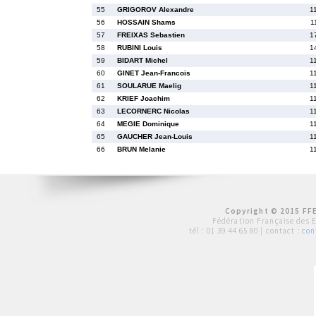
55
GRIGOROV Alexandre
1
56
HOSSAIN Shams
1
57
FREIXAS Sebastien
1
58
RUBINI Louis
1
59
BIDART Michel
1
60
GINET Jean-Francois
1
61
SOULARUE Maelig
1
62
KRIEF Joachim
1
63
LECORNERC Nicolas
1
64
MEGIE Dominique
1
65
GAUCHER Jean-Louis
1
66
BRUN Melanie
1
Copyright © 2015 FFE
Fédération Française des 
tél :
01 39 44 65 80
| contact :
con