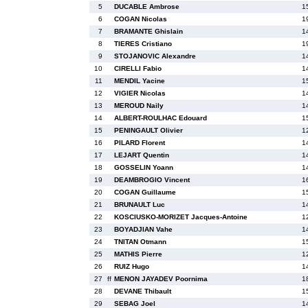
5
DUCABLE Ambrose
1
6
COGAN Nicolas
1
7
BRAMANTE Ghislain
1
8
TIERES Cristiano
1
9
STOJANOVIC Alexandre
1
10
CIRELLI Fabio
1
11
MENDIL Yacine
1
12
VIGIER Nicolas
1
13
MEROUD Naily
1
14
ALBERT-ROULHAC Edouard
1
15
PENINGAULT Olivier
1
16
PILARD Florent
1
17
LEJART Quentin
1
18
GOSSELIN Yoann
1
19
DEAMBROGIO Vincent
1
20
COGAN Guillaume
1
21
BRUNAULT Luc
1
22
KOSCIUSKO-MORIZET Jacques-Antoine
1
23
BOYADJIAN Vahe
1
24
TNITAN Otmann
1
25
MATHIS Pierre
1
26
RUIZ Hugo
1
27
ff
MENON JAYADEV Poornima
1
28
DEVANE Thibault
1
29
SEBAG Joel
1