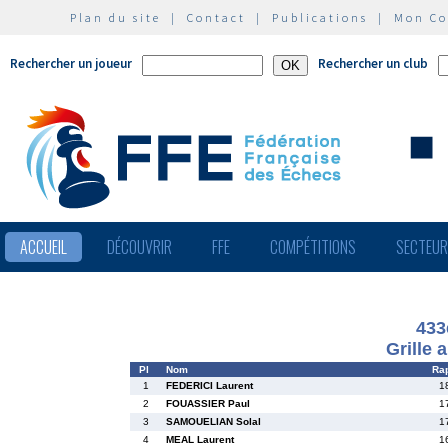
Plan du site
|
Contact
|
Publications
|
Mon C
Rechercher un joueur
Rechercher un club
ACCUEIL
DÉCOUVRIR
FFE
COMPÉTITIONS
SECTEU
433
Grille 
Pl
Nom
Ra
1
FEDERICI Laurent
1
2
FOUASSIER Paul
1
3
SAMOUELIAN Solal
1
4
MEAL Laurent
1