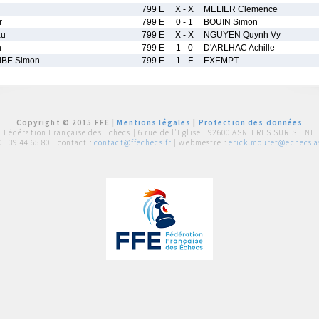
799 E
X - X
MELIER Clemence
r
799 E
0 - 1
BOUIN Simon
au
799 E
X - X
NGUYEN Quynh Vy
n
799 E
1 - 0
D'ARLHAC Achille
BE Simon
799 E
1 - F
EXEMPT
Copyright © 2015 FFE |
Mentions légales
|
Protection des données
Fédération Française des Echecs |
6 rue de l'Eglise | 92600 ASNIERES SUR SEINE
01 39 44 65 80
| contact :
contact@ffechecs.fr
| webmestre :
erick.mouret@echecs.as