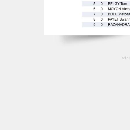
5
0
BELGY Tom
6
0
MOYON Victo
7
0
BUEE Marce
8
0
PAYET Swan
9
0
RAZANADRAI
tél :