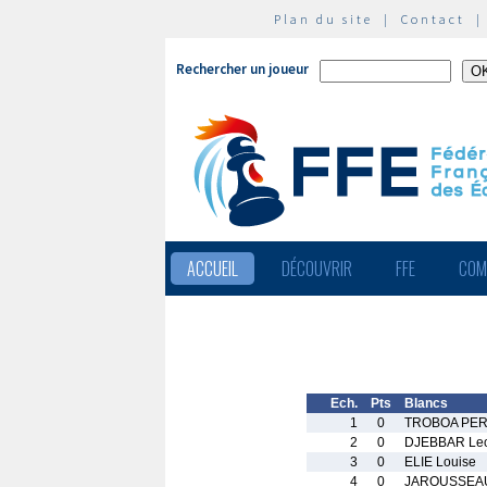
Plan du site
|
Contact
Rechercher un joueur
ACCUEIL
DÉCOUVRIR
FFE
COM
Ech.
Pts
Blancs
1
0
TROBOA PERE
2
0
DJEBBAR Le
3
0
ELIE Louise
4
0
JAROUSSEAU