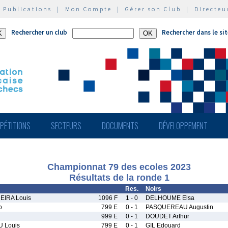
|
Publications
|
Mon Compte
|
Gérer son Club
|
Directeu
Rechercher un club
Rechercher dans le si
PÉTITIONS
SECTEURS
DOCUMENTS
DÉVELOPPEMENT
Championnat 79 des ecoles 2023
Résultats de la ronde 1
Res.
Noirs
IRA Louis
1096 F
1 - 0
DELHOUME Elsa
o
799 E
0 - 1
PASQUEREAU Augustin
999 E
0 - 1
DOUDET Arthur
 Louis
799 E
0 - 1
GIL Edouard