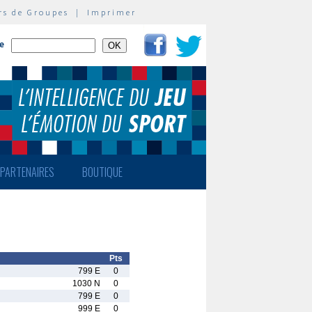
rs de Groupes
|
Imprimer
te
PARTENAIRES
BOUTIQUE
Pts
799 E
0
1030 N
0
799 E
0
999 E
0