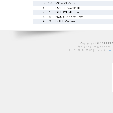
5
1½
MOYON Victor
6
1
D'ARLHAC Achille
7
1
DELHOUME Elsa
8
½
NGUYEN Quynh Vy
9
½
BUEE Marceau
Copyright © 2015 FFE
Fédération Française des 
tél :
01 39 44 65 80
| contact :
con