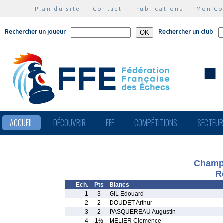
Plan du site
|
Contact
|
Publications
|
Mon C
Rechercher un joueur
Rechercher un club
ACCUEIL
DÉCOUVRIR
FFE
COMPÉTITIONS
SECTEU
Champi
R
Ech.
Pts
Blancs
1
3
GIL Edouard
2
2
DOUDET Arthur
3
2
PASQUEREAU Augustin
4
1½
MELIER Clemence