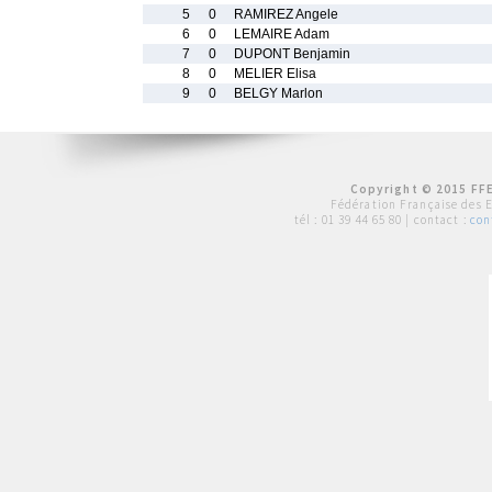
5
0
RAMIREZ Angele
6
0
LEMAIRE Adam
7
0
DUPONT Benjamin
8
0
MELIER Elisa
9
0
BELGY Marlon
Copyright © 2015 FFE
Fédération Française des 
tél :
01 39 44 65 80
| contact :
con