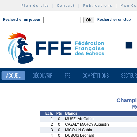
Plan du site
|
Contact
|
Publications
|
Mon C
Rechercher un joueur
Rechercher un club
ACCUEIL
DÉCOUVRIR
FFE
COMPÉTITIONS
SECTEU
Champio
R
Ech.
Pts
Blancs
1
0
MUSZLAK Gabin
2
0
CAZALY MARCY Augustin
3
0
MICOUIN Gabin
4
0
DUBOIS Leonard