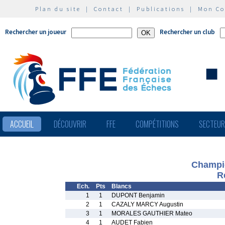
Plan du site
|
Contact
|
Publications
|
Mon C
Rechercher un joueur
Rechercher un club
ACCUEIL
DÉCOUVRIR
FFE
COMPÉTITIONS
SECTEU
Champio
R
Ech.
Pts
Blancs
1
1
DUPONT Benjamin
2
1
CAZALY MARCY Augustin
3
1
MORALES GAUTHIER Mateo
4
1
AUDET Fabien