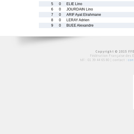
5
0
ELIE Lino
6
0
JOURDAIN Lino
7
0
ARIF Ayat Elrahmane
8
0
LERAY Adrien
9
0
BUEE Alexandre
Copyright © 2015 FFE
Fédération Française des 
tél :
01 39 44 65 80
| contact :
con