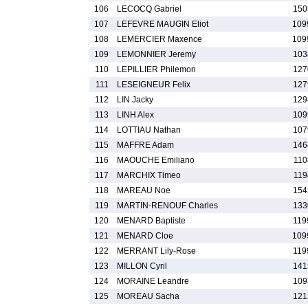
106
LECOCQ Gabriel
150
107
LEFEVRE MAUGIN Eliot
109
108
LEMERCIER Maxence
109
109
LEMONNIER Jeremy
103
110
LEPILLIER Philemon
127
111
LESEIGNEUR Felix
127
112
LIN Jacky
129
113
LINH Alex
109
114
LOTTIAU Nathan
107
115
MAFFRE Adam
146
116
MAOUCHE Emiliano
110
117
MARCHIX Timeo
119
118
MAREAU Noe
154
119
MARTIN-RENOUF Charles
133
120
MENARD Baptiste
119
121
MENARD Cloe
109
122
MERRANT Lily-Rose
119
123
MILLON Cyril
141
124
MORAINE Leandre
109
125
MOREAU Sacha
121