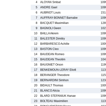
4
ALOYAN Smbat
109
5
ANDRE Gael
109
6
AUBRIOT Louis
151
7
AUFFRAY-BONNET Barnabe
109
8
BACQUET Maximilian
128
9
BAGNOLI Gwen
102
10
BAILLA Akrem
109
11
BALESTER Dimitry
109
12
BARBARESCO Achille
100
13
BASTON Cleo
109
14
BAUDEAN Romeo
109
15
BAUDEAN Theotim
104
16
BAUGNIET Orson
119
17
BENKEMOUN-LERAY Eliott
113
18
BERANGER Theodore
115
19
BERNARDINI Simhon
123
20
BIDAULT Thomas
100
21
BLANCO Alicia
109
22
BLARD STEFANIUK Hanae
109
23
BOLTEAU Maximilien
113