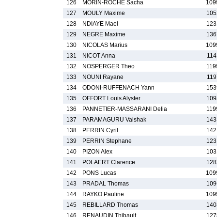
126
MORIN-ROCHE Sacha
109
127
MOULY Maxime
105
128
NDIAYE Mael
123
129
NEGRE Maxime
136
130
NICOLAS Marius
109
131
NICOT Anna
114
132
NOSPERGER Theo
119
133
NOUNI Rayane
119
134
ODONI-RUFFENACH Yann
153
135
OFFORT Louis Alyster
109
136
PANNETIER-MASSARANI Delia
119
137
PARAMAGURU Vaishak
143
138
PERRIN Cyril
142
139
PERRIN Stephane
123
140
PIZON Alex
103
141
POLAERT Clarence
128
142
PONS Lucas
109
143
PRADAL Thomas
109
144
RAYKO Pauline
109
145
REBILLARD Thomas
140
146
RENAUDIN Thibault
127