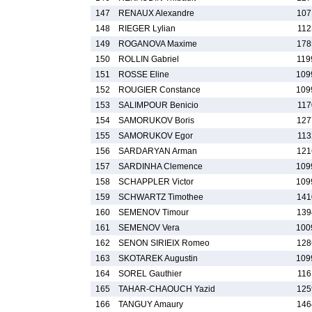
147
RENAUX Alexandre
107
148
RIEGER Lylian
112
149
ROGANOVA Maxime
178
150
ROLLIN Gabriel
119
151
ROSSE Eline
109
152
ROUGIER Constance
109
153
SALIMPOUR Benicio
117
154
SAMORUKOV Boris
127
155
SAMORUKOV Egor
113
156
SARDARYAN Arman
121
157
SARDINHA Clemence
109
158
SCHAPPLER Victor
109
159
SCHWARTZ Timothee
141
160
SEMENOV Timour
139
161
SEMENOV Vera
100
162
SENON SIRIEIX Romeo
128
163
SKOTAREK Augustin
109
164
SOREL Gauthier
116
165
TAHAR-CHAOUCH Yazid
125
166
TANGUY Amaury
146