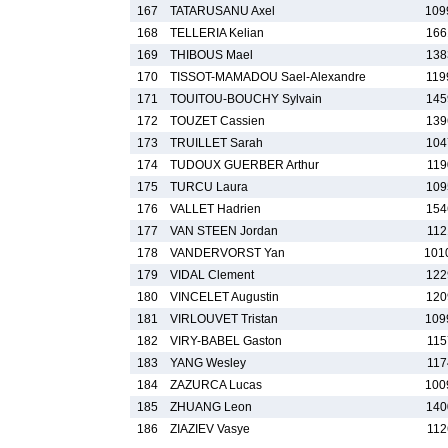
167
TATARUSANU Axel
109
168
TELLERIA Kelian
166
169
THIBOUS Mael
138
170
TISSOT-MAMADOU Sael-Alexandre
119
171
TOUITOU-BOUCHY Sylvain
145
172
TOUZET Cassien
139
173
TRUILLET Sarah
104
174
TUDOUX GUERBER Arthur
119
175
TURCU Laura
109
176
VALLET Hadrien
154
177
VAN STEEN Jordan
112
178
VANDERVORST Yan
101
179
VIDAL Clement
122
180
VINCELET Augustin
120
181
VIRLOUVET Tristan
109
182
VIRY-BABEL Gaston
115
183
YANG Wesley
117
184
ZAZURCA Lucas
100
185
ZHUANG Leon
140
186
ZIAZIEV Vasye
112