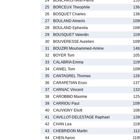
24
BONCHRISTIANI Pierre
153
25
BORCEUX Theophile
136
26
BOSQUET Charles
138
27
BOULAND Almeris
109
28
BOULAND Epheolia
109
29
BOUSQUET Valentin
119
30
BOUVERESSE Aurelien
109
31
BOUZIRI Mouhammed-Amine
148
32
BOYER Tom
105
33
CALABRIA Emma
119
34
CANIEL Tom
109
35
CANTAGREL Thomas
126
36
CARAPETIAN Enzo
137
37
CARNAC Vincent
132
38
CAROBBIO Maxime
125
39
CARRIOU Paul
109
40
CAUVIGNY Eliott
108
41
CAVILLOT-DELESTAGE Raphael
128
42
CHAN Lea
119
43
CHEBRIDON Martin
112
44
CHEN Aaron
119