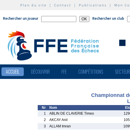
Plan du site
|
Contact
|
Publications
|
Mon C
Rechercher un joueur
Rechercher un club
ACCUEIL
DÉCOUVRIR
FFE
COMPÉTITIONS
SECTEU
Championnat de
L
Nr
Nom
El
1
ABLIN DE CLAVERIE Timeo
129
2
AKCAY Anil
105
3
ALLAM Imran
109