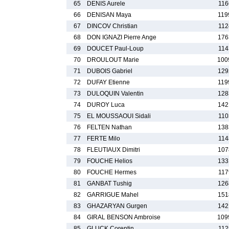
65
DENIS Aurele
116
66
DENISAN Maya
119
67
DINCOV Christian
112
68
DON IGNAZI Pierre Ange
176
69
DOUCET Paul-Loup
114
70
DROULOUT Marie
100
71
DUBOIS Gabriel
129
72
DUFAY Etienne
119
73
DULOQUIN Valentin
128
74
DUROY Luca
142
75
EL MOUSSAOUI Sidali
110
76
FELTEN Nathan
138
77
FERTE Milo
114
78
FLEUTIAUX Dimitri
107
79
FOUCHE Helios
133
80
FOUCHE Hermes
117
81
GANBAT Tushig
126
82
GARRIGUE Mahel
151
83
GHAZARYAN Gurgen
142
84
GIRAL BENSON Ambroise
109
85
GLUCK Corentin
112