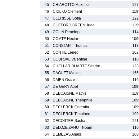
45
CHIAROTTO Maxime
127
46
CIOLKO Clement
119
47
CLERISSE Sofia
122
48
CLIFFORD BREEN Jude
119
49
COLIN Penelope
114
50
COMTE Hector
109
51
CONSTANT Thomas
118
52
CONTIE Leneo
102
53
COURJAL Valentine
110
54
CUELLAR DUARTE Sandro
123
55
DAGUET Matteo
155
56
DAIEN Oscar
116
57
DE GERY Abel
109
58
DEBOAISNE Mathis
119
59
DEBOAISNE Theophile
109
60
DECLERCK Corentin
109
61
DECLERCK Timothee
109
62
DECOSTER Sacha
121
63
DELOZE ZAHUT Noam
110
64
DEMELAS Anais
100