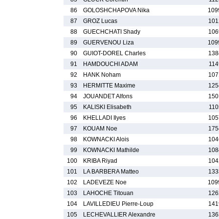
86
GOLOSHCHAPOVA Nika
109
87
GROZ Lucas
101
88
GUECHCHATI Shady
106
89
GUERVENOU Liza
109
90
GUIOT-DOREL Charles
138
91
HAMDOUCHI ADAM
114
92
HANK Noham
107
93
HERMITTE Maxime
125
94
JOUANDET Alfons
150
95
KALISKI Elisabeth
110
96
KHELLADI Ilyes
105
97
KOUAM Noe
175
98
KOWNACKI Alois
104
99
KOWNACKI Mathilde
108
100
KRIBA Riyad
104
101
LA BARBERA Matteo
133
102
LADEVEZE Noe
109
103
LAHOCHE Titouan
126
104
LAVILLEDIEU Pierre-Loup
141
105
LECHEVALLIER Alexandre
136