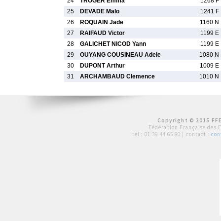
24
TROGER Emma
1268 F
25
DEVADE Malo
1241 F
26
ROQUAIN Jade
1160 N
27
RAIFAUD Victor
1199 E
28
GALICHET NICOD Yann
1199 E
29
OUYANG COUSINEAU Adele
1080 N
30
DUPONT Arthur
1009 E
31
ARCHAMBAUD Clemence
1010 N
Copyright © 2015 FFE
Fédération Française des 
tél :
01 39 44 65 80
| contact :
con