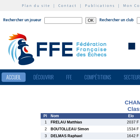
Plan du site
|
Contact
|
Publications
|
Mon C
Rechercher un joueur
Rechercher un club
ACCUEIL
DÉCOUVRIR
FFE
COMPÉTITIONS
SECTEU
CHAM
Clas
Pl
Nom
Elo
1
FRELAU Matthias
2037 F
2
BOUTOLLEAU Simon
1534 F
3
DELMAS Raphael
1642 F