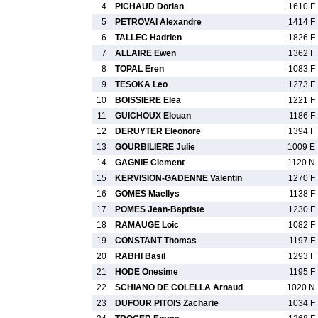
4
PICHAUD Dorian
1610 F
5
PETROVAI Alexandre
1414 F
6
TALLEC Hadrien
1826 F
7
ALLAIRE Ewen
1362 F
8
TOPAL Eren
1083 F
9
TESOKA Leo
1273 F
10
BOISSIERE Elea
1221 F
11
GUICHOUX Elouan
1186 F
12
DERUYTER Eleonore
1394 F
13
GOURBILIERE Julie
1009 E
14
GAGNIE Clement
1120 N
15
KERVISION-GADENNE Valentin
1270 F
16
GOMES Maellys
1138 F
17
POMES Jean-Baptiste
1230 F
18
RAMAUGE Loic
1082 F
19
CONSTANT Thomas
1197 F
20
RABHI Basil
1293 F
21
HODE Onesime
1195 F
22
SCHIANO DE COLELLA Arnaud
1020 N
23
DUFOUR PITOIS Zacharie
1034 F