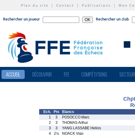
Plan du site
|
Contact
|
Publications
|
Mon C
Rechercher un joueur
Rechercher un club
ACCUEIL
DÉCOUVRIR
FFE
COMPÉTITIONS
SECTEU
Chpt
R
Ech.
Pts
Blancs
1
3
POSOCCO Marc
2
3
THOMAS Arthur
3
3
YANG LASSABE Helios
4
2½
NOACK Vigo