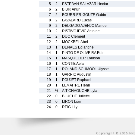
5
2
ESTEBAN SALAZAR Hector
6
2
BIBIK Artur
7
2
BOURRIER-GOUZE Gabin
8
2
LAVALARD Lukas
9
2
DELGADO AJENJO Manuel
10
2
RISTIVOJEVIC Antoine
11
2
DUC Clement
12
2
MOCKBEL Abel
13
1
DENAES Eglantine
14
1
PINTO DE OLIVEIRA Edin
15
1
MASQUELIER Louison
16
1
CONTIE Aela
17
1
ROLAND SCHMOOL Ulysse
18
1
GARRIC Augustin
19
1
POUJET Raphael
20
1
LEMAITRE Henri
21
½
AIT CHAOUCHE Lyla
22
0
BLUCHE Juliette
23
0
LIRON Liam
24
0
REIG Lily
Copyright © 2015 FFE